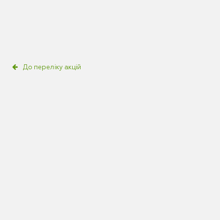
До переліку акцій
Зареєструйтеся в акції та
долучайтеся до розіграшу з нагоди
заходу української дизайнерки
Ельвіри Гасанової.