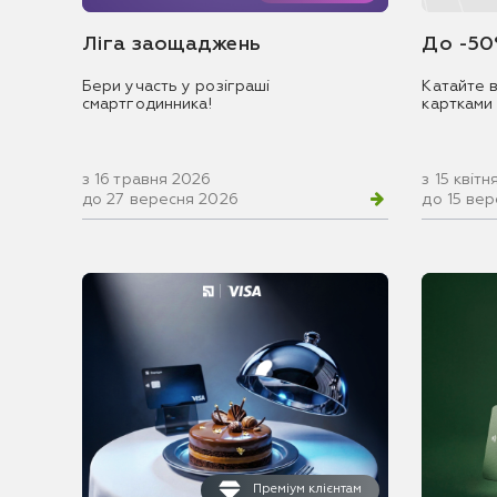
Ліга заощаджень
До -50
Бери участь у розіграші
Катайте в
смартгодинника!
картками
з 16 травня 2026
з 15 квіт
до 27 вересня 2026
до 15 ве
Преміум клієнтам