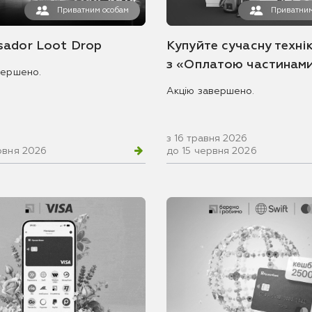
Приватним особам
Приватним
ador Loot Drop
Купуйте сучасну технік
з «Оплатою частинам
вершено.
Акцію завершено.
з 16 травня 2026
рвня 2026
до 15 червня 2026