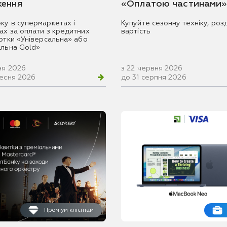
ення
«Оплатою частинами»
ку в супермаркетах і
Купуйте сезонну техніку, розд
ах за оплати з кредитних
вартість
артки «Універсальна» або
альна Gold»
ня 2026
з 22 червня 2026
ресня 2026
до 31 серпня 2026
Преміум клієнтам