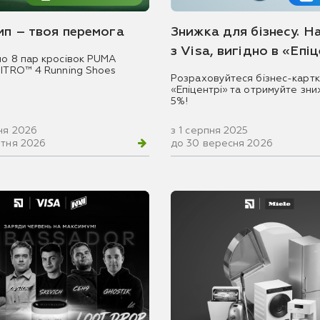
емп – твоя перемога
Знижка для бізнесу. Н
з Visa, вигідно в «Епі
мо 8 пар кросівок PUMA
NITRO™ 4 Running Shoes
Розраховуйтеся бізнес-картк
«Епіцентрі» та отримуйте зни
5%!
ня 2026
з 1 серпня 2025
втня 2026
до 30 вересня 2026