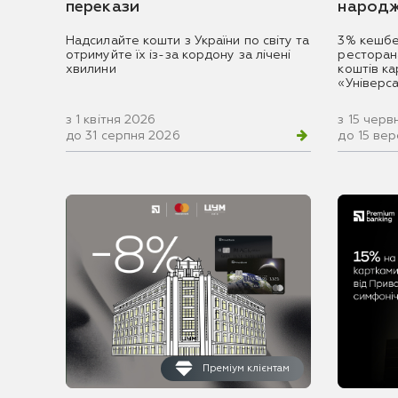
перекази
народж
Надсилайте кошти з України по світу та
3% кешбе
отримуйте їх із-за кордону за лічені
ресторан
хвилини
коштів к
«Універс
з 1 квітня 2026
з 15 черв
до 31 серпня 2026
до 15 ве
Преміум клієнтам