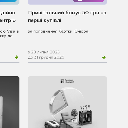
адійно
Привітальний бонус 50 грн на
центрі»
перші купівлі
ою Visa в
за поповнення Картки Юніора
жку до
з 28 липня 2025
до 31 грудня 2026