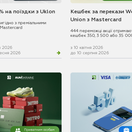
% на поїздки з Uklon
Кешбек за перекази W
Union з Mastercard
игідно з преміальними
 Mastercard
444 переможці акції отримаю
кешбек 350, 3 500 або 35 00
ня 2026
з 10 квітня 2026
ресня 2026
до 10 серпня 2026
Приватним особам