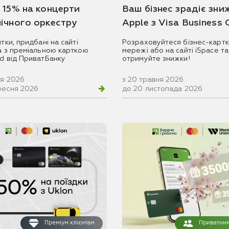
 15% на концерти
Ваш бізнес зрадіє зни
ічного оркестру
Apple з Visa Business
итки, придбані на сайті
Розраховуйтеся бізнес-картк
ua з преміальною карткою
мережі або на сайті iSpace та
rd від ПриватБанку
отримуйте знижки!
ня 2026
з 20 травня 2026
ресня 2026
до 20 листопада 2026
Преміум клієнтам
Приватним