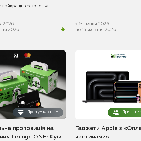
 найкращі технологічні
я 2026
з 15 липня 2026
рпня 2026
до 15 жовтня 2026
Преміум клієнтам
Приватним
льна пропозиція на
Гаджети Apple з «Опл
ання Lounge ONE: Kyiv
частинами»