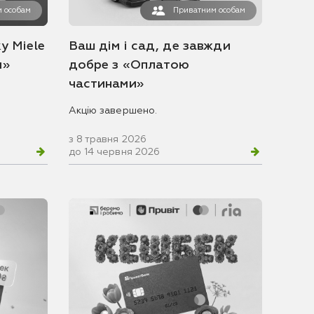
 особам
Приватним особам
у Miele
Ваш дім і сад, де завжди
и»
добре з «Оплатою
частинами»
Акцію завершено.
з 8 травня 2026
до 14 червня 2026