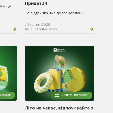
Приват24
я – це
Це підтримка, яка долає кордони
з 1 квітня 2026
до 31 серпня 2026
 особам
Приватним особам
Літо не чекає, відпочивайте з