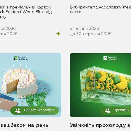
ників преміальних карток
Вибирайте та насолоджуйтес
k Edition і World Elite від
легко
нку
вня 2026
з 1 липня 2026
удня 2026
до 30 вересня 2026
Приватним особам
Приватним
з кешбеком на день
Увімкніть прохолоду з