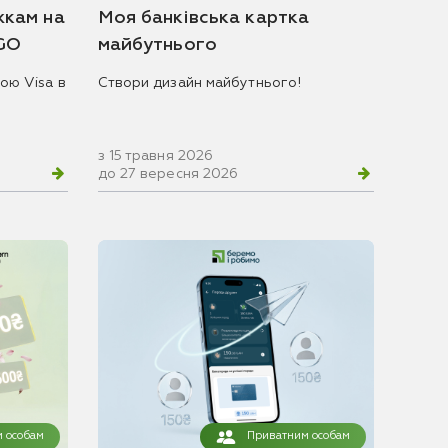
жкам на
Моя банківська картка
 GO
майбутнього
ою Visa в
Створи дизайн майбутнього!
з 15 травня 2026
до 27 вересня 2026
 особам
Приватним особам