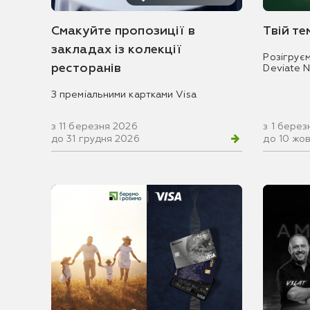
Смакуйте пропозиції в
Твій т
закладах із колекції
Розігрує
ресторанів
Deviate 
З преміальними картками Visa
з 11 березня 2026
з 1 берез
до 31 грудня 2026
до 10 жо