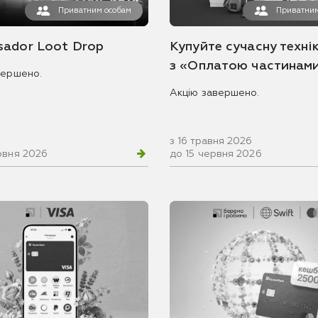
Приватним особам
Приватним
ador Loot Drop
Купуйте сучасну технік
з «Оплатою частинам
вершено.
Акцію завершено.
з 16 травня 2026
рвня 2026
до 15 червня 2026