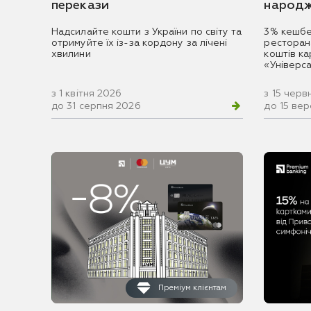
перекази
народж
Надсилайте кошти з України по світу та
3% кешбе
отримуйте їх із-за кордону за лічені
ресторан
хвилини
коштів к
«Універс
з 1 квітня 2026
з 15 черв
до 31 серпня 2026
до 15 ве
Преміум клієнтам