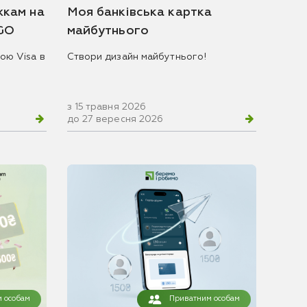
жкам на
Моя банківська картка
 GO
майбутнього
ою Visa в
Створи дизайн майбутнього!
з 15 травня 2026
до 27 вересня 2026
 особам
Приватним особам