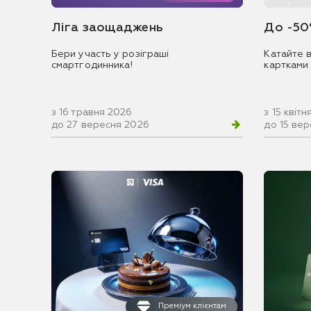
Ліга заощаджень
До -50
Бери участь у розіграші
Катайте в
смартгодинника!
картками
з 16 травня 2026
з 15 квіт
до 27 вересня 2026
до 15 ве
Преміум клієнтам