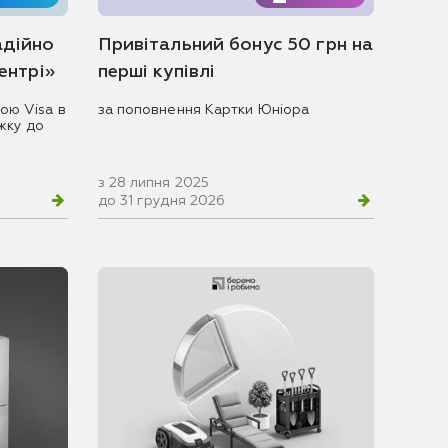
адійно
Привітальний бонус 50 грн на
центрі»
перші купівлі
ою Visa в
за поповнення Картки Юніора
жку до
з 28 липня 2025
до 31 грудня 2026