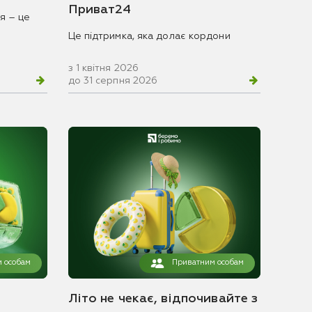
Приват24
я – це
Це підтримка, яка долає кордони
з 1 квітня 2026
до 31 серпня 2026
 особам
Приватним особам
Літо не чекає, відпочивайте з