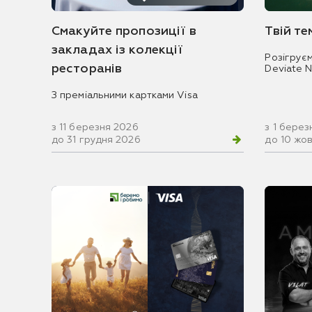
Смакуйте пропозиції в
Твій т
закладах із колекції
Розігрує
ресторанів
Deviate 
З преміальними картками Visa
з 11 березня 2026
з 1 берез
до 31 грудня 2026
до 10 жо