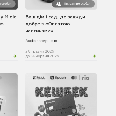
 особам
Приватним особам
у Miele
Ваш дім і сад, де завжди
и»
добре з «Оплатою
частинами»
Акцію завершено.
з 8 травня 2026
до 14 червня 2026