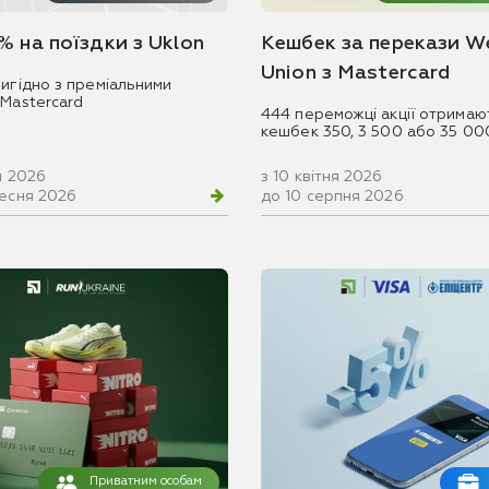
% на поїздки з Uklon
Кешбек за перекази W
Union з Mastercard
игідно з преміальними
 Mastercard
444 переможці акції отримаю
кешбек 350, 3 500 або 35 00
ня 2026
з 10 квітня 2026
ресня 2026
до 10 серпня 2026
Приватним особам