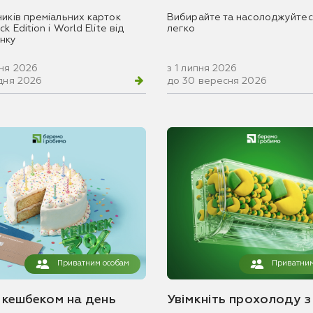
ників преміальних карток
Вибирайте та насолоджуйтес
k Edition і World Elite від
легко
нку
вня 2026
з 1 липня 2026
удня 2026
до 30 вересня 2026
Приватним особам
Приватним
з кешбеком на день
Увімкніть прохолоду з