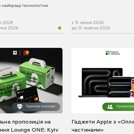
 найкращі технологічні
я 2026
з 15 липня 2026
рпня 2026
до 15 жовтня 2026
Преміум клієнтам
Приватним
льна пропозиція на
Гаджети Apple з «Опл
ання Lounge ONE: Kyiv
частинами»