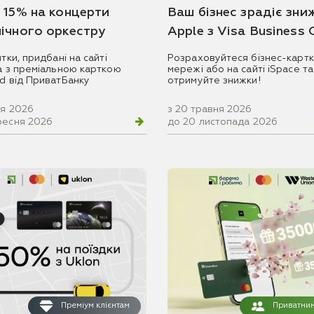
 15% на концерти
Ваш бізнес зрадіє зни
ічного оркестру
Apple з Visa Business
итки, придбані на сайті
Розраховуйтеся бізнес-картк
ua з преміальною карткою
мережі або на сайті iSpace та
rd від ПриватБанку
отримуйте знижки!
ня 2026
з 20 травня 2026
ресня 2026
до 20 листопада 2026
Преміум клієнтам
Приватним