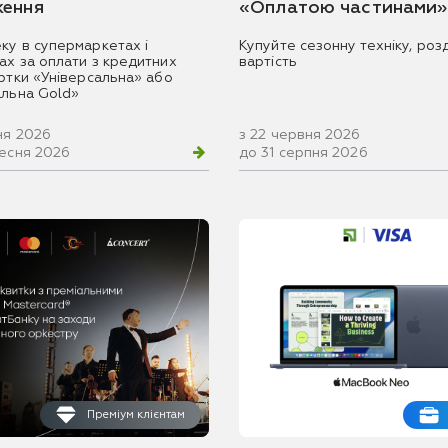
ення
«Оплатою частинами»
ку в супермаркетах і
Купуйте сезонну техніку, розд
ах за оплати з кредитних
вартість
артки «Універсальна» або
альна Gold»
ня 2026
з 22 червня 2026
ресня 2026
до 31 серпня 2026
Преміум клієнтам