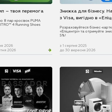
емп – твоя перемога
Знижка для бізнесу. Н
з Visa, вигідно в «Епі
мо 8 пар кросівок PUMA
NITRO™ 4 Running Shoes
Розраховуйтеся бізнес-картк
«Епіцентрі» та отримуйте зни
5%!
ня 2026
з 1 серпня 2025
втня 2026
до 30 вересня 2026