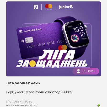
Юніорам
Ліга заощаджень
Бери участь у розіграші смартгодинника!
з 16 травня 2026
до 27 вересня 2026