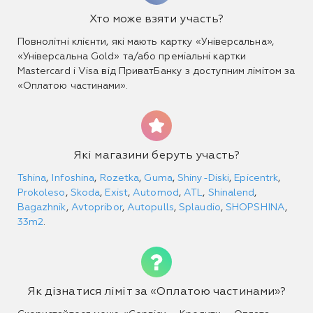
Хто може взяти участь?
Повнолітні клієнти, які мають картку «Універсальна»,
«Універсальна Gold» та/або преміальні картки
Mastercard і Visa від ПриватБанку з доступним лімітом за
«Оплатою частинами».
Які магазини беруть участь?
Tshina
,
Infoshina
,
Rozetka
,
Guma
,
Shiny-Diski
,
Epicentrk
,
Prokoleso
,
Skoda
,
Exist
,
Automod
,
ATL
,
Shinalend
,
Bagazhnik
,
Avtopribor
,
Autopulls
,
Splaudio
,
SHOPSHINA
,
33m2
.
Як дізнатися ліміт за «Оплатою частинами»?