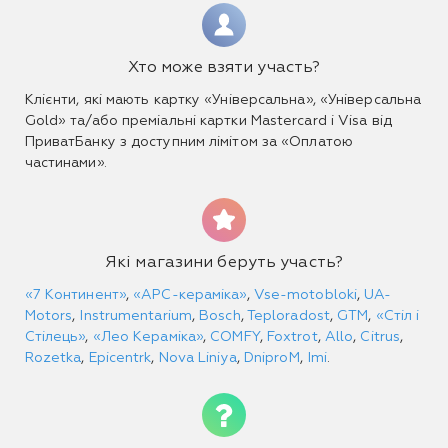
Хто може взяти участь?
Клієнти, які мають картку «Універсальна», «Універсальна
Gold» та/або преміальні картки Mastercard і Visa від
ПриватБанку з доступним лімітом за «Оплатою
частинами».
Які магазини беруть участь?
«7 Континент»
,
«АРС-кераміка»
,
Vse-motobloki
,
UA-
Motors
,
Instrumentarium
,
Bosch
,
Teploradost
,
GTM
,
«Стіл і
Стілець»
,
«Лео Кераміка»
,
COMFY
,
Foxtrot
,
Allo
,
Citrus
,
Rozetka
,
Epicentrk
,
Nova Liniya
,
DniproM
,
Imi
.