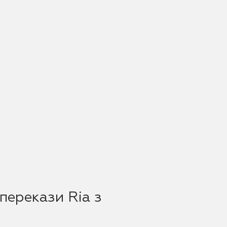
перекази Ria з
d