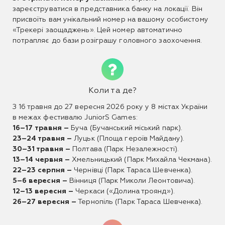
зареєструватися в представника банку на локації. Він
присвоїть вам унікальний номер на вашому особистому
«Трекері заощаджень». Цей номер автоматично
потрапляє до бази розіграшу головного заохочення.
Коли та де?
З 16 травня до 27 вересня 2026 року у 8 містах України
в межах фестивалю JuniorS Games:
16–17 травня –
Буча (Бучанський міський парк).
23–24 травня –
Луцьк (Площа героїв Майдану).
30–31 травня –
Полтава (Парк Незалежності).
13–14 червня –
Хмельницький (Парк Михайла Чекмана).
22–23 серпня –
Чернівці (Парк Тараса Шевченка).
5–6 вересня –
Вінниця (Парк Миколи Леонтовича).
12–13 вересня –
Черкаси («Долина троянд»).
26–27 вересня –
Тернопіль (Парк Тараса Шевченка).