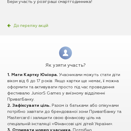
Бери участь у розіграші смартгодинника!
До переліку акцій
Як узяти участь?
1. Мати Картку Юніора.
Учасниками можуть стати діти
віком від 6 до 17 років. Якщо картки ще немає, її можна
оформити та активувати просто під час проведення
фестивалю JuniorS Games у виїзному відділенні
ПриватБанку.
2. Зафіксувати ціль.
Разом із батьками або опікунами
потрібно завітати до брендованої зони ПриватБанку та
Mastercard і залишити свою фінансову ціль на
спеціальній інсталяції «Фінансові цілі дітей України».
3. Отримати номер учасника.
Потрібно