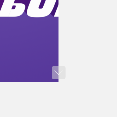
ть в акції?
Намалюй власну банківсь
8 найкращих робіт за ви