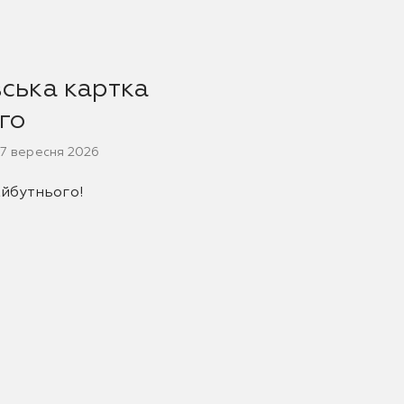
вська картка
го
27 вересня 2026
йбутнього!