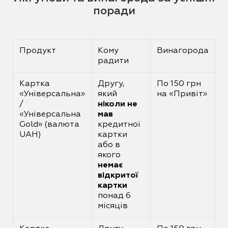
поради
Продукт
Кому
Винагорода
радити
Картка
Другу,
По 150 грн
«Універсальна»
який
на «Привіт»
/
ніколи не
«Універсальна
мав
Gold» (валюта
кредитної
UAH)
картки
або в
якого
немає
відкритої
картки
понад 6
місяців