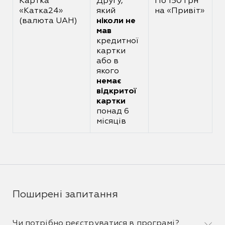
Картка
Другу,
По 150 грн
«Катка24»
який
на «Привіт»
(валюта UAH)
ніколи не
мав
кредитної
картки
або в
якого
немає
відкритої
картки
понад 6
місяців
Поширені запитання
Чи потрібно реєструватися в програмі?