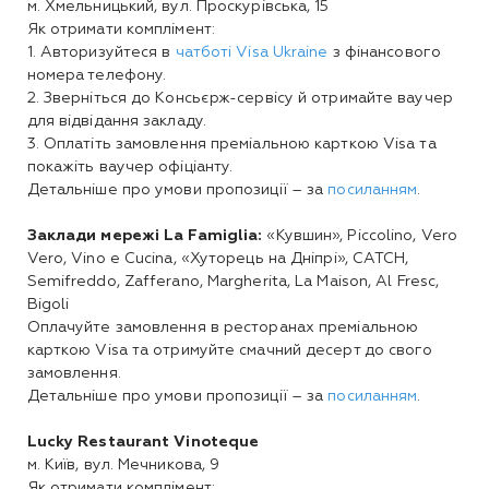
м. Хмельницький, вул. Проскурівська, 15
Як отримати комплімент:
1. Авторизуйтеся в
чатботі Visa Ukraine
з фінансового
номера телефону.
2. Зверніться до Консьєрж-сервісу й отримайте ваучер
для відвідання закладу.
3. Оплатіть замовлення преміальною карткою Visa та
покажіть ваучер офіціанту.
Детальніше про умови пропозиції – за
посиланням
.
Заклади мережі La Famiglia:
«Кувшин», Piccolino, Vero
Vero, Vino e Cucina, «Хуторець на Дніпрі», CATCH,
Semifreddo, Zafferano, Margherita, La Maison, Al Fresc,
Bigoli
Оплачуйте замовлення в ресторанах преміальною
карткою Visa та отримуйте смачний десерт до свого
замовлення.
Детальніше про умови пропозиції – за
посиланням
.
Lucky Restaurant Vinoteque
м. Київ, вул. Мечникова, 9
Як отримати комплімент: