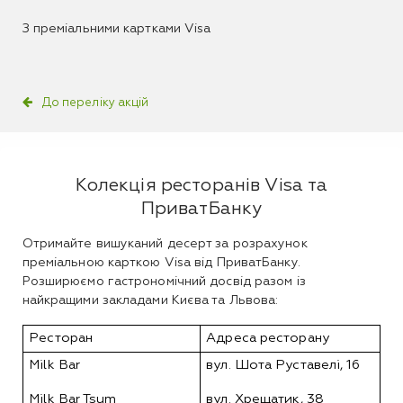
З преміальними картками Visa
До переліку акцій
Колекція ресторанів Visa та
ПриватБанку
Отримайте вишуканий десерт за розрахунок
преміальною карткою Visa від ПриватБанку.
Розширюємо гастрономічний досвід разом із
найкращими закладами Києва та Львова:
Ресторан
Адреса ресторану
Milk Bar
вул. Шота Руставелі, 16
Milk Bar Tsum
вул. Хрещатик, 38