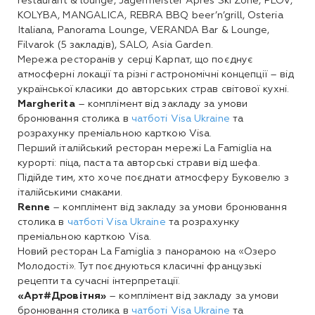
restaurant & lounge, Jägermeister Après Ski Zone, PLOV,
KOLYBA, MANGALICA, REBRA BBQ beer’n’grill, Osteria
Italiana, Panorama Lounge, VERANDA Bar & Lounge,
Filvarok (5 закладів), SALO, Asia Garden.
Мережа ресторанів у серці Карпат, що поєднує
атмосферні локації та різні гастрономічні концепції – від
української класики до авторських страв світової кухні.
Margherita
– комплімент від закладу за умови
бронювання столика в
чатботі Visa Ukraine
та
розрахунку преміальною карткою Visa.
Перший італійський ресторан мережі La Famiglia на
курорті: піца, паста та авторські страви від шефа.
Підійде тим, хто хоче поєднати атмосферу Буковелю з
італійськими смаками.
Renne
– комплімент від закладу за умови бронювання
столика в
чатботі Visa Ukraine
та розрахунку
преміальною карткою Visa.
Новий ресторан La Famiglia з панорамою на «Озеро
Молодості». Тут поєднуються класичні французькі
рецепти та сучасні інтерпретації.
«Арт#Дровітня»
– комплімент від закладу за умови
бронювання столика в
чатботі Visa Ukraine
та