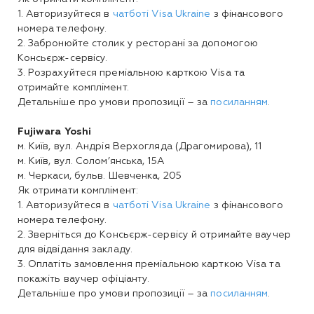
1. Авторизуйтеся в
чатботі Visa Ukraine
з фінансового
номера телефону.
2. Забронюйте столик у ресторані за допомогою
Консьєрж-сервісу.
3. Розрахуйтеся преміальною карткою Visa та
отримайте комплімент.
Детальніше про умови пропозиції – за
посиланням
.
Fujiwara Yoshi
м. Київ, вул. Андрія Верхогляда (Драгомирова), 11
м. Київ, вул. Солом’янська, 15А
м. Черкаси, бульв. Шевченка, 205
Як отримати комплімент:
1. Авторизуйтеся в
чатботі Visa Ukraine
з фінансового
номера телефону.
2. Зверніться до Консьєрж-сервісу й отримайте ваучер
для відвідання закладу.
3. Оплатіть замовлення преміальною карткою Visa та
покажіть ваучер офіціанту.
Детальніше про умови пропозиції – за
посиланням
.