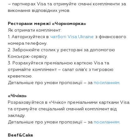
– партнерах Visa та отримуйте смачні компліменти за
виконання відповідних умов.
Ресторани мережі «Чорноморка»
Як отримати комплімент:
1. Авторизуйтеся в
чатботі Visa Ukraine
з фінансового
номера телефону.
2. Забронюйте столик у ресторані за допомогою
Консьєрж-сервісу.
3. Розрахуйтеся преміальною карткою Visa та
отримайте комплімент – салат олів’є з тигровою
креветкою.
Детальніше про умови пропозиції – за
посиланням
.
«Чічіко»
Розраховуйтеся в «Чічіко» преміальними картками Visa
та отримуйте спеціальний смачний комплімент від
закладу.
Детальніше про умови пропозиції – за
посиланням
.
Beef&Cake