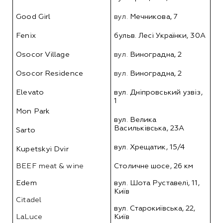
Good Girl
вул. 
Мечникова, 7
Fenix
бульв. Лесі Українки, 30А
Osocor Village
вул. 
Виноградна, 2
Osocor Residence
вул. 
Виноградна, 2
Elevato
вул. Дніпровський узвіз, 
1
Mon Park
вул. Велика 
Васильківська, 23А
Sarto
вул. Хрещатик, 15/4
Kupetskyi Dvir
BEEF meat & wine
Столичне шосе, 26 км
Edem
вул. Шота Руставелі, 11, 
Київ
Citadel
вул. Старокиївська, 22, 
LaLuce
Київ