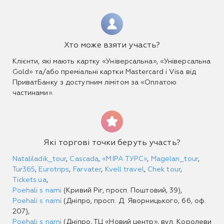
Хто може взяти участь?
Клієнти, які мають картку «Універсальна», «Універсальна
Gold» та/або преміальні картки Mastercard і Visa від
ПриватБанку з доступним лімітом за «Оплатою
частинами».
Які торгові точки беруть участь?
Nataliladik_tour
,
Сascada
,
«МІРА ТУРС»
,
Magelan_tour
,
Tur365
,
Eurotrips
,
Farvater
,
Kvell travel
,
Chek tour
,
Tickets.ua
,
Poehali s nami
(Кривий Ріг, просп. Поштовий, 39),
Poehali s nami
(Дніпро, просп. Д. Яворницького, 66, оф.
207),
Poehali s nami
(Дніпро, ТЦ «Новий центр», вул. Королеви