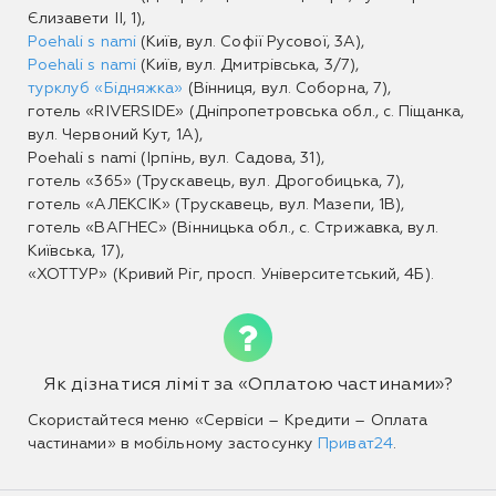
Єлизавети II, 1),
Poehali s nami
(Київ, вул. Софії Русової, 3А),
Poehali s nami
(Київ, вул. Дмитрівська, 3/7),
турклуб «Бiдняжка»
(Вінниця, вул. Соборна, 7),
готель «RIVERSIDE» (Дніпропетровська обл., с. Піщанка,
вул. Червоний Кут, 1А),
Poehali s nami (Ірпінь, вул. Садова, 31),
готель «365» (Трускавець, вул. Дрогобицька, 7),
готель «АЛЕКСIК» (Трускавець, вул. Мазепи, 1В),
готель «ВАГНЕС» (Вінницька обл., с. Стрижавка, вул.
Київська, 17),
«ХОТТУР» (Кривий Ріг, просп. Університетський, 4Б).
Як дізнатися ліміт за «Оплатою частинами»?
Скористайтеся меню «Сервіси – Кредити – Оплата
частинами» в мобільному застосунку
Приват24
.