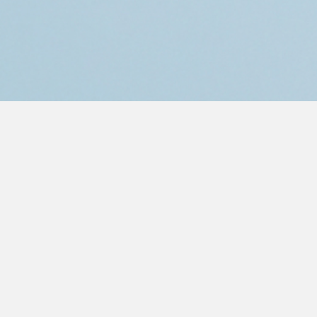
Як стати уча
Яка винагор
учасників ак