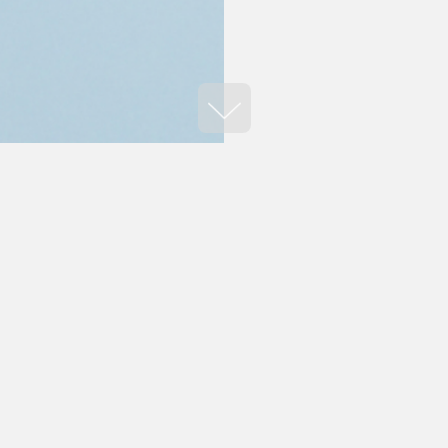
сником акції?
1️⃣ Завантажте застосун
epicentrk.ua
чи
https://b2
2️⃣ Наповніть кошик нео
3️⃣ Оплатіть замовлення 
ода чекає на
Автоматична знижка 5% д
всіх інших бізнес-карток 
ції?