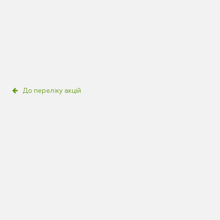
До переліку акцій
Хто може взяти участь в акції?
Клієнти ПриватБанку, які мають картку Visa Business або
Корпоративну картку.