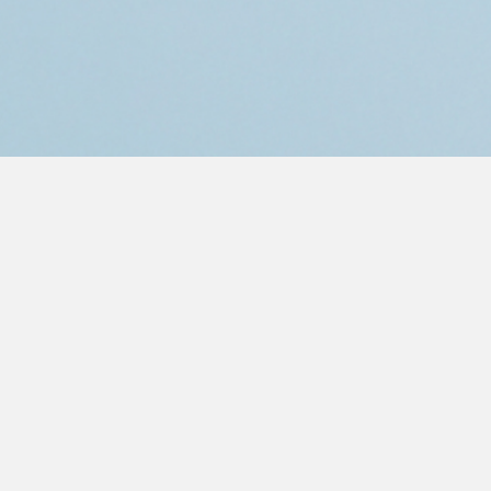
Як стати уча
Яка винагор
учасників ак