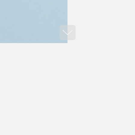
сником акції?
1️⃣ Завантажте застосун
epicentrk.ua
чи
https://b2
2️⃣ Наповніть кошик нео
3️⃣ Оплатіть замовлення 
ода чекає на
Автоматична знижка 5% д
всіх інших бізнес-карток 
ції?