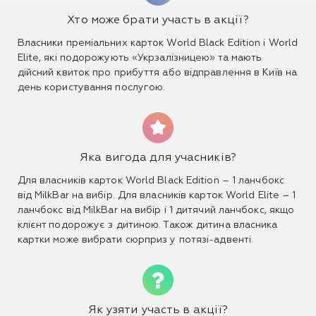
Хто може брати участь в акції?
Власники преміальних карток World Black Edition і World
Elite, які подорожують «Укрзалізницею» та мають
дійсний квиток про прибуття або відправлення в Київ на
день користування послугою.
Яка вигода для учасників?
Для власників карток World Black Edition – 1 ланчбокс
від MilkBar на вибір. Для власників карток World Elite – 1
ланчбокс від MilkBar на вибір і 1 дитячий ланчбокс, якщо
клієнт подорожує з дитиною. Також дитина власника
картки може вибрати сюрприз у потязі-адвенті.
Як узяти участь в акції?