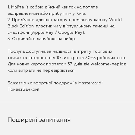
1. Майте із собою дійсний квиток на потяг з
відправленням або прибуттям у Київ.
2. Пред’явіть адміністратору преміальну картку World
Black Edition: пластик чи у віртуальному гаманці на
смартфоні (Apple Pay / Google Pay).
3. Отримайте ланчбокс на вибір.
Послуга доступна за наявності витрат у торгових
точках та інтернеті від 10 тис. грн за 30+5 робочих днів.
Для нових карток протягом 37 днів діє welcome-період,
коли витрати не перевіряються.
Бажаємо комфортної подорожі з Mastercard і
ПриватБанком!
Поширені запитання