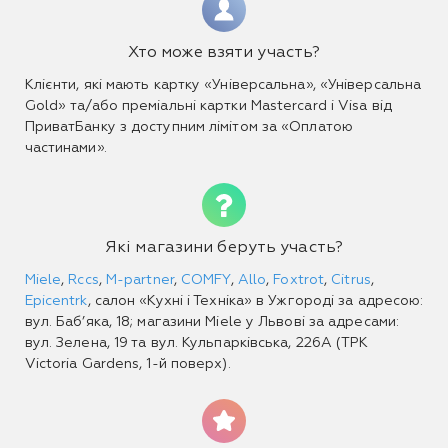
Хто може взяти участь?
Клієнти, які мають картку «Універсальна», «Універсальна
Gold» та/або преміальні картки Mastercard і Visa від
ПриватБанку з доступним лімітом за «Оплатою
частинами».
Які магазини беруть участь?
Miele
,
Rccs
,
M-partner
,
COMFY
,
Allo
,
Foxtrot
,
Citrus
,
Epicentrk
, салон «Кухні і Техніка» в Ужгороді за адресою:
вул. Баб’яка, 18; магазини Miele у Львові за адресами:
вул. Зелена, 19 та вул. Кульпарківська, 226А (ТРК
Victoria Gardens, 1-й поверх).