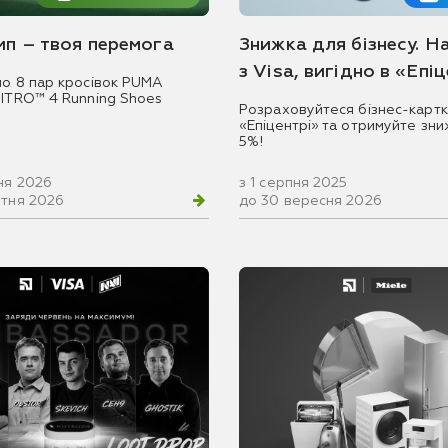
емп – твоя перемога
Знижка для бізнесу. Н
з Visa, вигідно в «Епі
мо 8 пар кросівок PUMA
NITRO™ 4 Running Shoes
Розраховуйтеся бізнес-картк
«Епіцентрі» та отримуйте зни
5%!
ня 2026
з 1 серпня 2025
втня 2026
до 30 вересня 2026