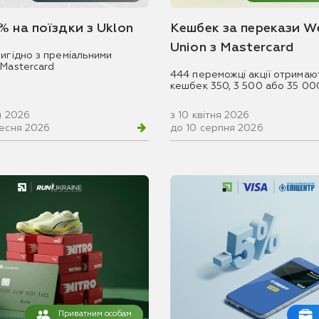
% на поїздки з Uklon
Кешбек за перекази W
Union з Mastercard
игідно з преміальними
 Mastercard
444 переможці акції отримаю
кешбек 350, 3 500 або 35 00
ня 2026
з 10 квітня 2026
ресня 2026
до 10 серпня 2026
Приватним особам