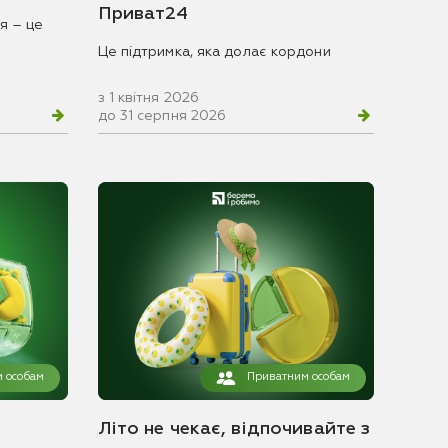
Приват24
я – це
Це підтримка, яка долає кордони
з 1 квітня 2026
до 31 серпня 2026
 особам
Приватним особам
Літо не чекає, відпочивайте з