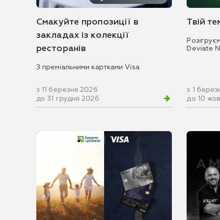
Смакуйте пропозиції в
Твій т
закладах із колекції
Розігрує
ресторанів
Deviate 
З преміальними картками Visa
з 11 березня 2026
з 1 берез
до 31 грудня 2026
до 10 жо