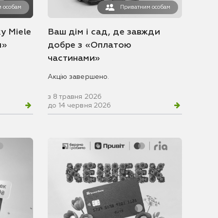
 особам
Приватним особам
у Miele
Ваш дім і сад, де завжди
и»
добре з «Оплатою
частинами»
Акцію завершено.
з 8 травня 2026
до 14 червня 2026