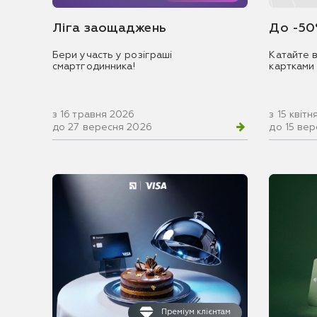
Ліга заощаджень
До -50
Бери участь у розіграші
Катайте в
смартгодинника!
картками
з 16 травня 2026
з 15 квіт
до 27 вересня 2026
до 15 ве
Преміум клієнтам