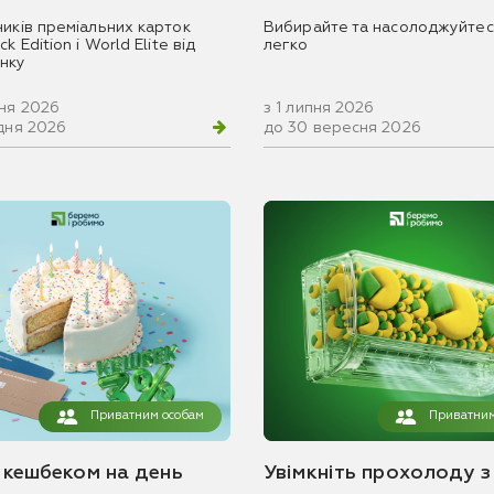
ників преміальних карток
Вибирайте та насолоджуйтес
k Edition і World Elite від
легко
нку
вня 2026
з 1 липня 2026
удня 2026
до 30 вересня 2026
Приватним особам
Приватним
з кешбеком на день
Увімкніть прохолоду з