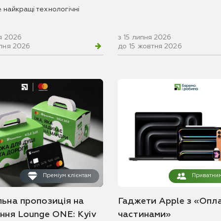
 найкращі технологічні
я 2026
з 15 липня 2026
рпня 2026
до 15 жовтня 2026
Преміум клієнтам
Приватним
льна пропозиція на
Гаджети Apple з «Опл
ання Lounge ONE: Kyiv
частинами»