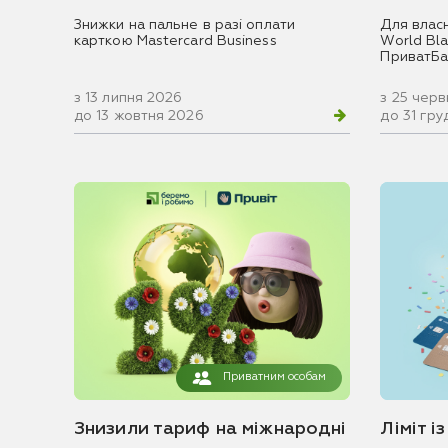
Знижки на пальне в разі оплати
Для влас
карткою Mastercard Business
World Blac
ПриватБа
з 13 липня 2026
з 25 чер
до 13 жовтня 2026
до 31 гр
Приватним особам
Знизили тариф на міжнародні
Ліміт і