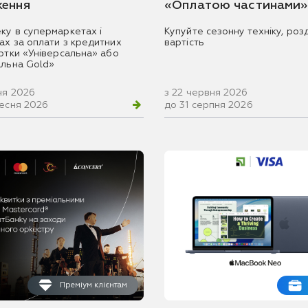
ення
«Оплатою частинами»
ку в супермаркетах і
Купуйте сезонну техніку, розд
ах за оплати з кредитних
вартість
артки «Універсальна» або
альна Gold»
ня 2026
з 22 червня 2026
ресня 2026
до 31 серпня 2026
Преміум клієнтам