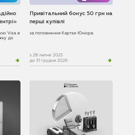
адійно
Привітальний бонус 50 грн на
центрі»
перші купівлі
ою Visa в
за поповнення Картки Юніора
жку до
з 28 липня 2025
до 31 грудня 2026