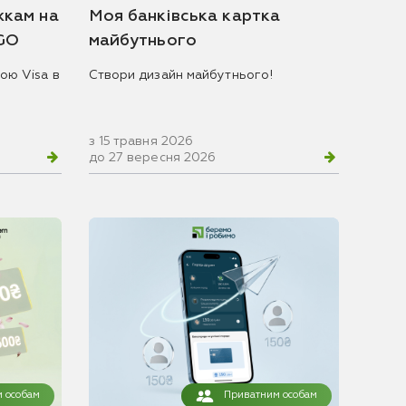
жкам на
Моя банківська картка
 GO
майбутнього
ою Visa в
Створи дизайн майбутнього!
з 15 травня 2026
до 27 вересня 2026
 особам
Приватним особам