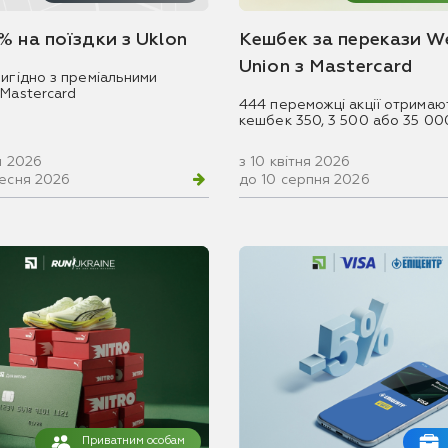
% на поїздки з Uklon
Кешбек за перекази W
Union з Mastercard
игідно з преміальними
 Mastercard
444 переможці акції отримаю
кешбек 350, 3 500 або 35 00
ня 2026
з 10 квітня 2026
ресня 2026
до 10 серпня 2026
Приватним особам