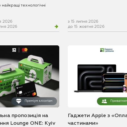
 найкращі технологічні
я 2026
з 15 липня 2026
рпня 2026
до 15 жовтня 2026
Преміум клієнтам
Приватним
льна пропозиція на
Гаджети Apple з «Опл
ання Lounge ONE: Kyiv
частинами»