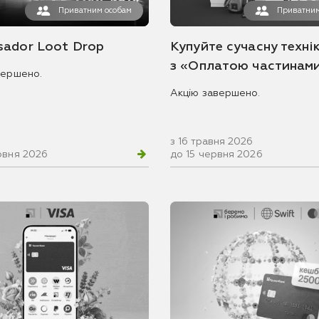
Приватним особам
Приватним
ador Loot Drop
Купуйте сучасну технік
з «Оплатою частинам
вершено.
Акцію завершено.
з 16 травня 2026
рвня 2026
до 15 червня 2026