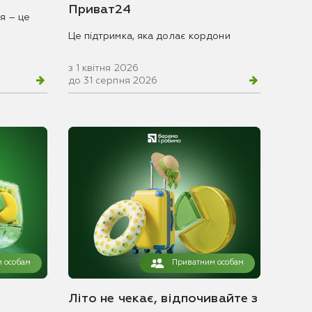
Приват24
я – це
Це підтримка, яка долає кордони
з 1 квітня 2026
до 31 серпня 2026
 особам
Приватним особам
Літо не чекає, відпочивайте з