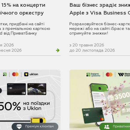
 15% на концерти
Ваш бізнес зрадіє зни
ічного оркестру
Apple з Visa Business
итки, придбані на сайті
Розраховуйтеся бізнес-картк
ua з преміальною карткою
мережі або на сайті iSpace та
rd від ПриватБанку
отримуйте знижки!
ня 2026
з 20 травня 2026
ресня 2026
до 20 листопада 2026
Преміум клієнтам
Приватним