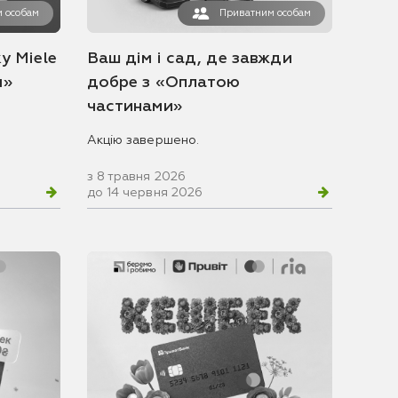
 особам
Приватним особам
у Miele
Ваш дім і сад, де завжди
и»
добре з «Оплатою
частинами»
Акцію завершено.
з 8 травня 2026
до 14 червня 2026