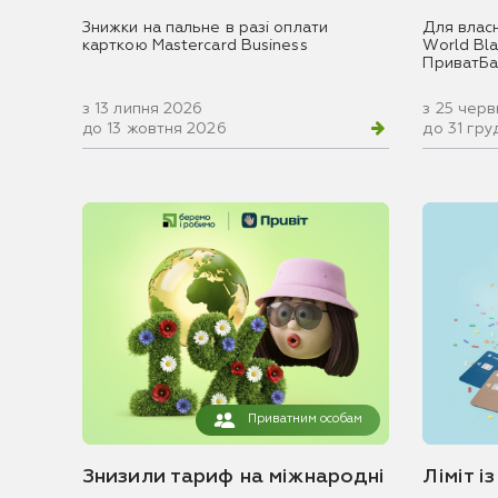
Знижки на пальне в разі оплати
Для влас
карткою Mastercard Business
World Blac
ПриватБа
з 13 липня 2026
з 25 чер
до 13 жовтня 2026
до 31 гр
Приватним особам
Знизили тариф на міжнародні
Ліміт і