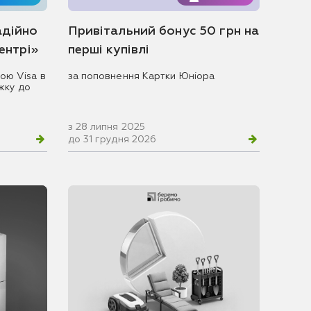
адійно
Привітальний бонус 50 грн на
центрі»
перші купівлі
ою Visa в
за поповнення Картки Юніора
жку до
з 28 липня 2025
до 31 грудня 2026