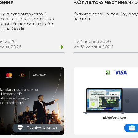
ення
«Оплатою частинами»
ку в супермаркетах і
Купуйте сезонну техніку, розд
ах за оплати з кредитних
вартість
артки «Універсальна» або
альна Gold»
ня 2026
з 22 червня 2026
ресня 2026
до 31 серпня 2026
Преміум клієнтам