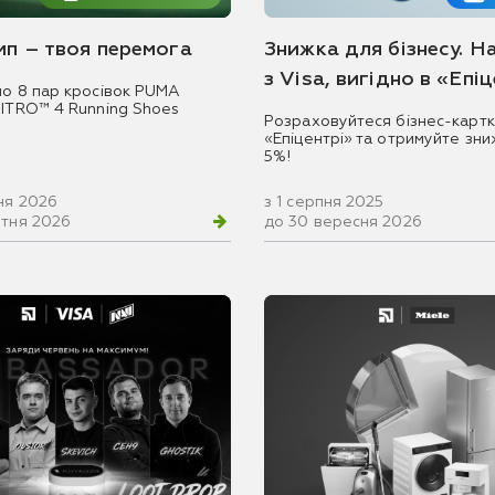
емп – твоя перемога
Знижка для бізнесу. Н
з Visa, вигідно в «Епі
мо 8 пар кросівок PUMA
NITRO™ 4 Running Shoes
Розраховуйтеся бізнес-картк
«Епіцентрі» та отримуйте зни
5%!
ня 2026
з 1 серпня 2025
втня 2026
до 30 вересня 2026