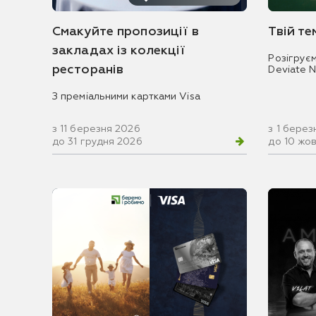
Смакуйте пропозиції в
Твій т
закладах із колекції
Розігрує
ресторанів
Deviate 
З преміальними картками Visa
з 11 березня 2026
з 1 берез
до 31 грудня 2026
до 10 жо