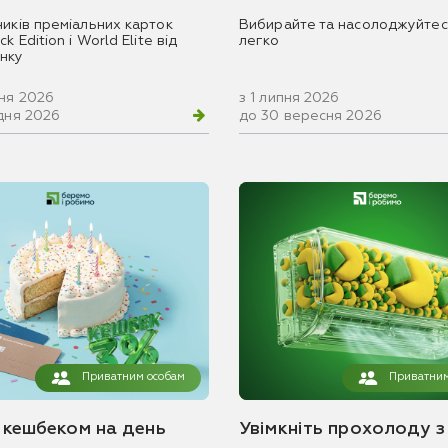
ників преміальних карток
Вибирайте та насолоджуйтес
k Edition і World Elite від
легко
нку
вня 2026
з 1 липня 2026
удня 2026
до 30 вересня 2026
Приватним особам
Приватним
з кешбеком на день
Увімкніть прохолоду з