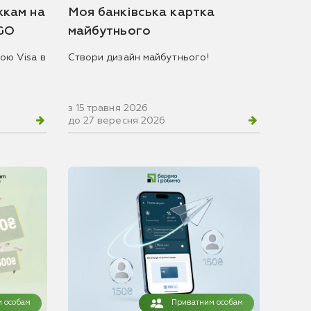
жкам на
Моя банківська картка
 GO
майбутнього
ою Visa в
Створи дизайн майбутнього!
з 15 травня 2026
до 27 вересня 2026
 особам
Приватним особам