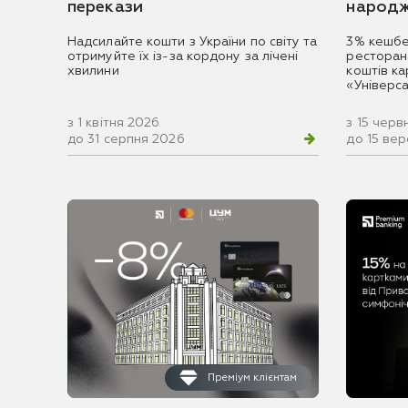
перекази
народж
Надсилайте кошти з України по світу та
3% кешбе
отримуйте їх із-за кордону за лічені
ресторан
хвилини
коштів к
«Універс
з 1 квітня 2026
з 15 черв
до 31 серпня 2026
до 15 ве
Преміум клієнтам