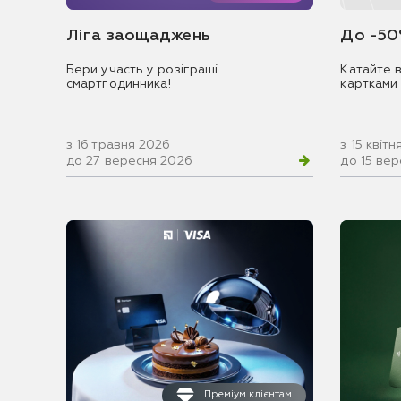
Ліга заощаджень
До -50
Бери участь у розіграші
Катайте в
смартгодинника!
картками
з 16 травня 2026
з 15 квіт
до 27 вересня 2026
до 15 ве
Преміум клієнтам