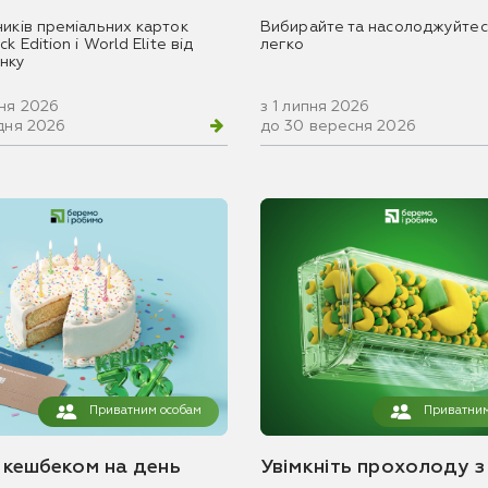
ників преміальних карток
Вибирайте та насолоджуйтес
k Edition і World Elite від
легко
нку
вня 2026
з 1 липня 2026
удня 2026
до 30 вересня 2026
Приватним особам
Приватним
з кешбеком на день
Увімкніть прохолоду з