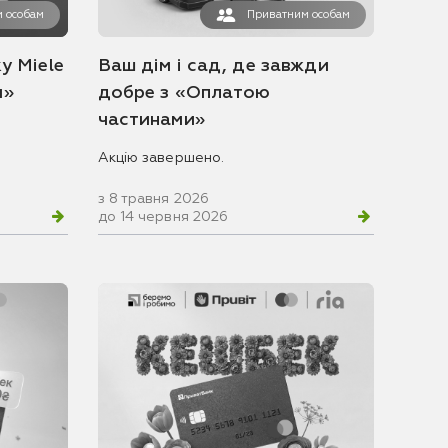
 особам
Приватним особам
у Miele
Ваш дім і сад, де завжди
и»
добре з «Оплатою
частинами»
Акцію завершено.
з 8 травня 2026
до 14 червня 2026