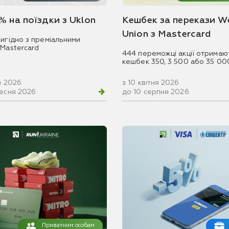
% на поїздки з Uklon
Кешбек за перекази W
Union з Mastercard
игідно з преміальними
 Mastercard
444 переможці акції отримаю
кешбек 350, 3 500 або 35 00
ня 2026
з 10 квітня 2026
ресня 2026
до 10 серпня 2026
Приватним особам