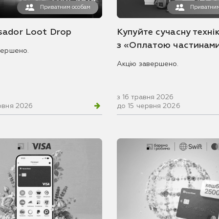
Приватним особам
Приватним
ador Loot Drop
Купуйте сучасну технік
з «Оплатою частинам
вершено.
Акцію завершено.
з 16 травня 2026
рвня 2026
до 15 червня 2026