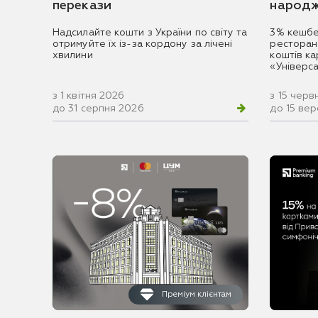
перекази
народж
Надсилайте кошти з України по світу та
3% кешбе
отримуйте їх із-за кордону за лічені
ресторан
хвилини
коштів к
«Універс
з 1 квітня 2026
з 15 черв
до 31 серпня 2026
до 15 ве
Преміум клієнтам