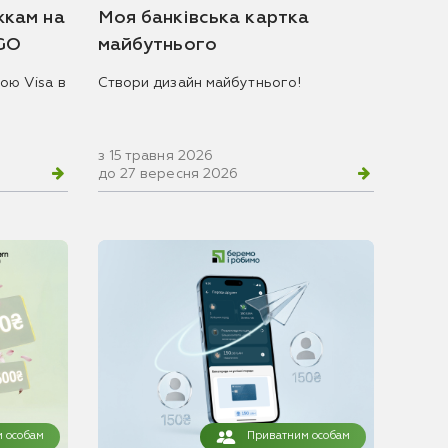
жкам на
Моя банківська картка
 GO
майбутнього
ою Visa в
Створи дизайн майбутнього!
з 15 травня 2026
до 27 вересня 2026
 особам
Приватним особам