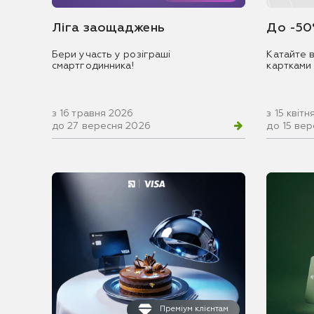
Ліга заощаджень
До -50
Бери участь у розіграші
Катайте в
смартгодинника!
картками
з 16 травня 2026
з 15 квіт
до 27 вересня 2026
до 15 ве
Преміум клієнтам