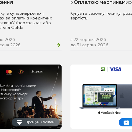
ення
«Оплатою частинами»
ку в супермаркетах і
Купуйте сезонну техніку, розд
ах за оплати з кредитних
вартість
артки «Універсальна» або
альна Gold»
ня 2026
з 22 червня 2026
ресня 2026
до 31 серпня 2026
Преміум клієнтам