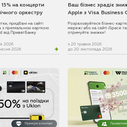
 15% на концерти
Ваш бізнес зрадіє зни
ічного оркестру
Apple з Visa Business
итки, придбані на сайті
Розраховуйтеся бізнес-картк
ua з преміальною карткою
мережі або на сайті iSpace та
rd від ПриватБанку
отримуйте знижки!
ня 2026
з 20 травня 2026
ресня 2026
до 20 листопада 2026
Преміум клієнтам
Приватним