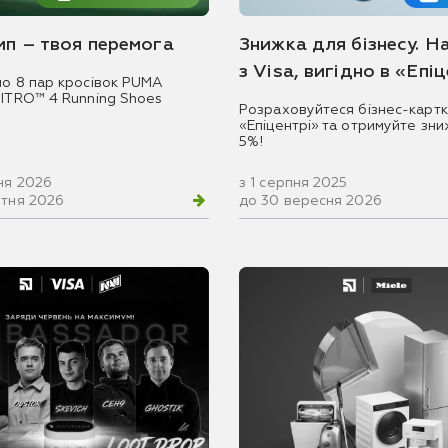
емп – твоя перемога
Знижка для бізнесу. Н
з Visa, вигідно в «Епі
мо 8 пар кросівок PUMA
NITRO™ 4 Running Shoes
Розраховуйтеся бізнес-картк
«Епіцентрі» та отримуйте зни
5%!
ня 2026
з 1 серпня 2025
втня 2026
до 30 вересня 2026