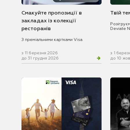
Смакуйте пропозиції в
Твій т
закладах із колекції
Розігрує
ресторанів
Deviate 
З преміальними картками Visa
з 11 березня 2026
з 1 берез
до 31 грудня 2026
до 10 жо