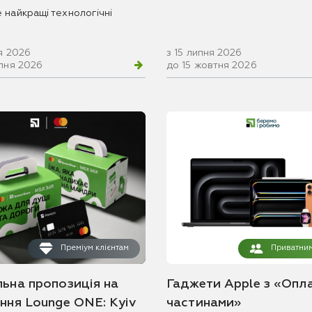
 найкращі технологічні
я 2026
з 15 липня 2026
рпня 2026
до 15 жовтня 2026
Преміум клієнтам
Приватним
льна пропозиція на
Гаджети Apple з «Опл
ання Lounge ONE: Kyiv
частинами»