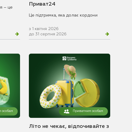
Приват24
я – це
Це підтримка, яка долає кордони
з 1 квітня 2026
до 31 серпня 2026
 особам
Приватним особам
Літо не чекає, відпочивайте з