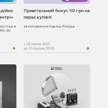
адійно
Привітальний бонус 50 грн на
центрі»
перші купівлі
ою Visa в
за поповнення Картки Юніора
жку до
з 28 липня 2025
до 31 грудня 2026