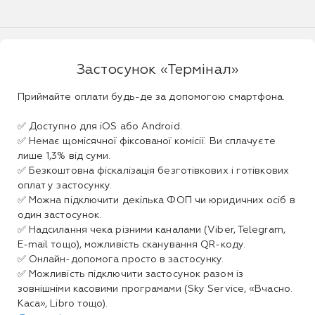
Застосунок «Термінал»
Приймайте оплати будь-де за допомогою смартфона.
✅ Доступно для iOS або Android.
✅ Немає щомісячної фіксованої комісії. Ви сплачуєте
лише 1,3% від суми.
✅ Безкоштовна фіскалізація безготівкових і готівкових
оплат у застосунку.
✅ Можна підключити декілька ФОП чи юридичних осіб в
один застосунок.
✅ Надсилання чека різними каналами (Viber, Telegram,
E-mail тощо), можливість сканування QR-коду.
✅ Онлайн-допомога просто в застосунку.
✅ Можливість підключити застосунок разом із
зовнішніми касовими програмами (Sky Service, «Вчасно.
Каса», Libro тощо).