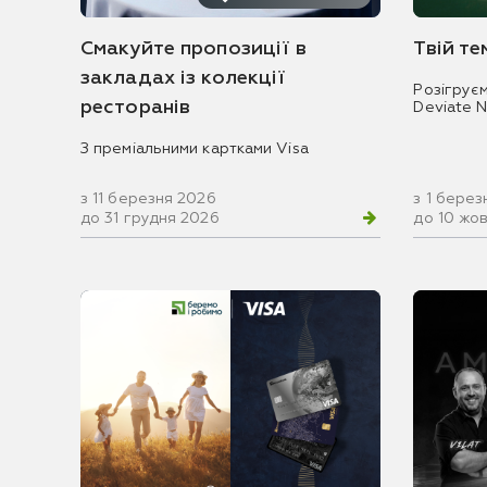
Смакуйте пропозиції в
Твій т
закладах із колекції
Розігрує
ресторанів
Deviate 
З преміальними картками Visa
з 11 березня 2026
з 1 берез
до 31 грудня 2026
до 10 жо