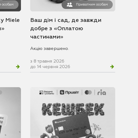
 особам
Приватним особам
у Miele
Ваш дім і сад, де завжди
и»
добре з «Оплатою
частинами»
Акцію завершено.
з 8 травня 2026
до 14 червня 2026