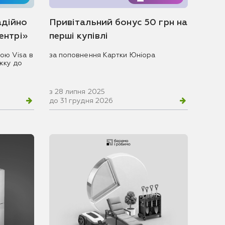
адійно
Привітальний бонус 50 грн на
центрі»
перші купівлі
ою Visa в
за поповнення Картки Юніора
жку до
з 28 липня 2025
до 31 грудня 2026