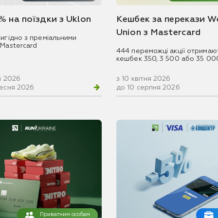
% на поїздки з Uklon
Кешбек за перекази W
Union з Mastercard
игідно з преміальними
 Mastercard
444 переможці акції отримаю
кешбек 350, 3 500 або 35 00
ня 2026
з 10 квітня 2026
ресня 2026
до 10 серпня 2026
Приватним особам