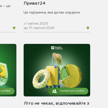
Приват24
я – це
Це підтримка, яка долає кордони
з 1 квітня 2026
до 31 серпня 2026
 особам
Приватним особам
Літо не чекає, відпочивайте з