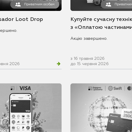
Приватним особам
Приватним
ador Loot Drop
Купуйте сучасну технік
з «Оплатою частинам
вершено.
Акцію завершено.
з 16 травня 2026
рвня 2026
до 15 червня 2026