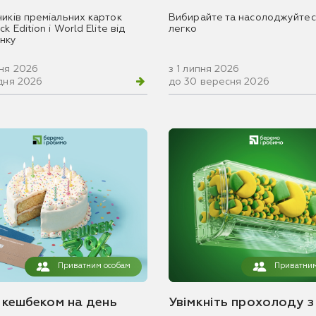
ників преміальних карток
Вибирайте та насолоджуйтес
k Edition і World Elite від
легко
нку
вня 2026
з 1 липня 2026
удня 2026
до 30 вересня 2026
Приватним особам
Приватним
з кешбеком на день
Увімкніть прохолоду з