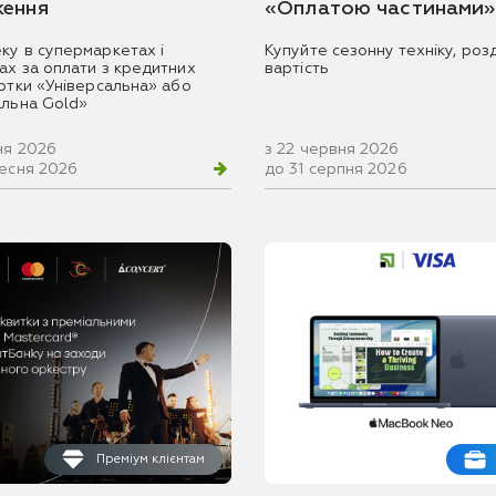
ення
«Оплатою частинами»
ку в супермаркетах і
Купуйте сезонну техніку, розд
ах за оплати з кредитних
вартість
артки «Універсальна» або
альна Gold»
ня 2026
з 22 червня 2026
ресня 2026
до 31 серпня 2026
Преміум клієнтам