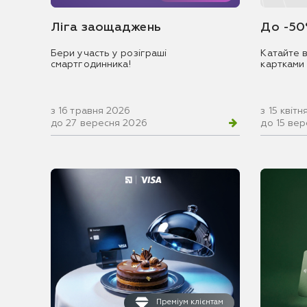
Ліга заощаджень
До -50
Бери участь у розіграші
Катайте в
смартгодинника!
картками
з 16 травня 2026
з 15 квіт
до 27 вересня 2026
до 15 ве
Преміум клієнтам