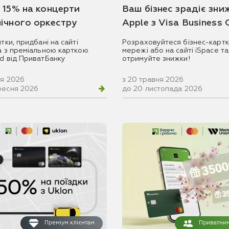
 15% на концерти
Ваш бізнес зрадіє зни
ічного оркестру
Apple з Visa Business
итки, придбані на сайті
Розраховуйтеся бізнес-картк
ua з преміальною карткою
мережі або на сайті iSpace та
rd від ПриватБанку
отримуйте знижки!
ня 2026
з 20 травня 2026
ресня 2026
до 20 листопада 2026
Преміум клієнтам
Приватним