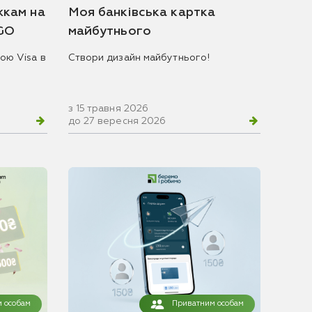
жкам на
Моя банківська картка
 GO
майбутнього
ою Visa в
Створи дизайн майбутнього!
з 15 травня 2026
до 27 вересня 2026
 особам
Приватним особам