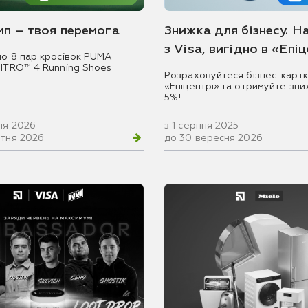
емп – твоя перемога
Знижка для бізнесу. Н
з Visa, вигідно в «Епі
мо 8 пар кросівок PUMA
NITRO™ 4 Running Shoes
Розраховуйтеся бізнес-картк
«Епіцентрі» та отримуйте зни
5%!
ня 2026
з 1 серпня 2025
втня 2026
до 30 вересня 2026