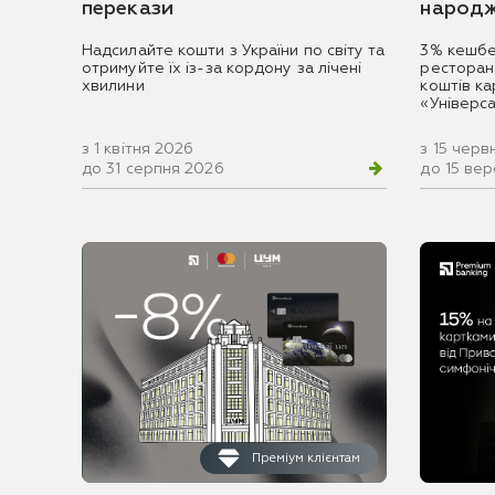
перекази
народж
Надсилайте кошти з України по світу та
3% кешбе
отримуйте їх із-за кордону за лічені
ресторан
хвилини
коштів к
«Універс
з 1 квітня 2026
з 15 черв
до 31 серпня 2026
до 15 ве
Преміум клієнтам