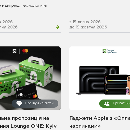
 найкращі технологічні
я 2026
з 15 липня 2026
рпня 2026
до 15 жовтня 2026
Преміум клієнтам
Приватним
льна пропозиція на
Гаджети Apple з «Опл
ання Lounge ONE: Kyiv
частинами»