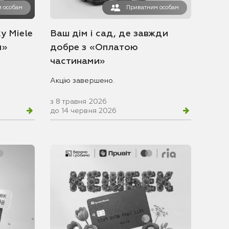
 особам
Приватним особам
у Miele
Ваш дім і сад, де завжди
и»
добре з «Оплатою
частинами»
Акцію завершено.
з 8 травня 2026
до 14 червня 2026