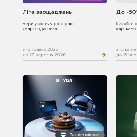
Ліга заощаджень
До -50
Бери участь у розіграші
Катайте в
смартгодинника!
картками
з 16 травня 2026
з 15 квіт
до 27 вересня 2026
до 15 ве
Преміум клієнтам