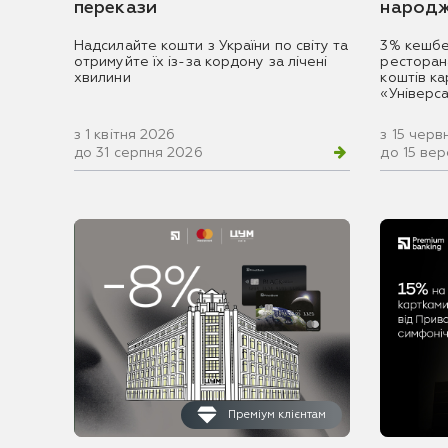
перекази
народж
Надсилайте кошти з України по світу та
3% кешбе
отримуйте їх із-за кордону за лічені
ресторан
хвилини
коштів к
«Універс
з 1 квітня 2026
з 15 черв
до 31 серпня 2026
до 15 ве
Преміум клієнтам