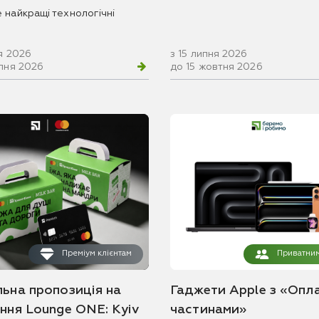
 найкращі технологічні
я 2026
з 15 липня 2026
рпня 2026
до 15 жовтня 2026
Преміум клієнтам
Приватним
льна пропозиція на
Гаджети Apple з «Опл
ання Lounge ONE: Kyiv
частинами»