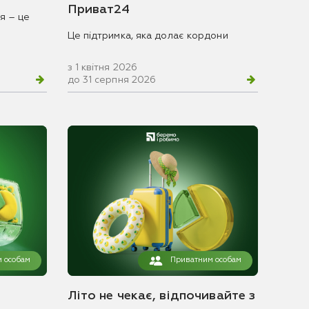
Приват24
я – це
Це підтримка, яка долає кордони
з 1 квітня 2026
до 31 серпня 2026
 особам
Приватним особам
Літо не чекає, відпочивайте з