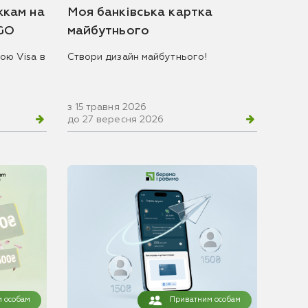
жкам на
Моя банківська картка
 GO
майбутнього
ою Visa в
Створи дизайн майбутнього!
з 15 травня 2026
до 27 вересня 2026
 особам
Приватним особам