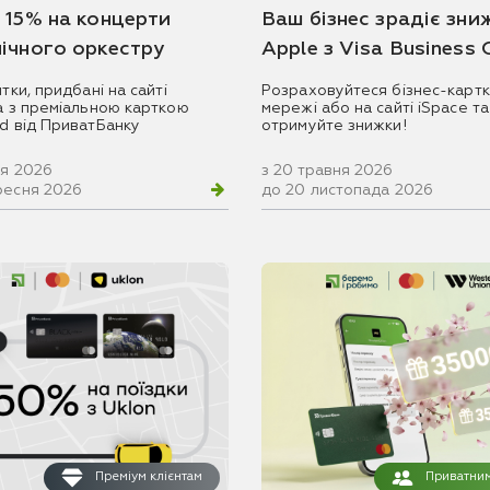
 15% на концерти
Ваш бізнес зрадіє зни
ічного оркестру
Apple з Visa Business
итки, придбані на сайті
Розраховуйтеся бізнес-картк
ua з преміальною карткою
мережі або на сайті iSpace та
rd від ПриватБанку
отримуйте знижки!
ня 2026
з 20 травня 2026
ресня 2026
до 20 листопада 2026
Преміум клієнтам
Приватним