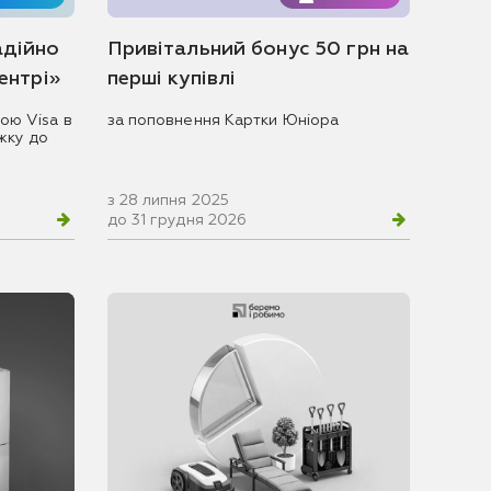
адійно
Привітальний бонус 50 грн на
центрі»
перші купівлі
ою Visa в
за поповнення Картки Юніора
жку до
з 28 липня 2025
до 31 грудня 2026