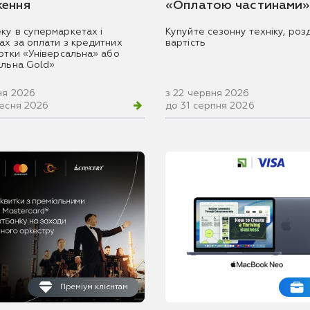
ення
«Оплатою частинами»
ку в супермаркетах і
Купуйте сезонну техніку, розд
ах за оплати з кредитних
вартість
артки «Універсальна» або
альна Gold»
ня 2026
з 22 червня 2026
ресня 2026
до 31 серпня 2026
Преміум клієнтам