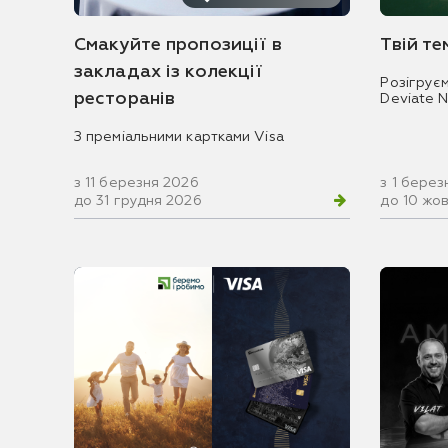
Смакуйте пропозиції в
Твій т
закладах із колекції
Розігрує
ресторанів
Deviate 
З преміальними картками Visa
з 11 березня 2026
з 1 берез
до 31 грудня 2026
до 10 жо