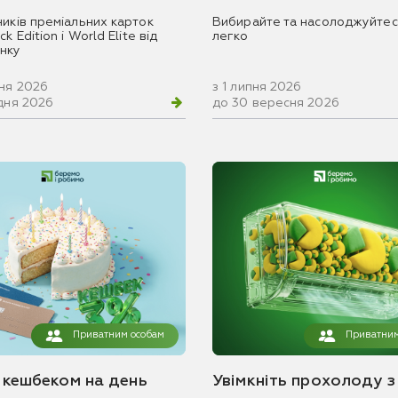
ників преміальних карток
Вибирайте та насолоджуйтес
k Edition і World Elite від
легко
нку
вня 2026
з 1 липня 2026
удня 2026
до 30 вересня 2026
Приватним особам
Приватним
з кешбеком на день
Увімкніть прохолоду з