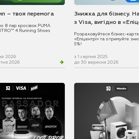
емп – твоя перемога
Знижка для бізнесу. Н
з Visa, вигідно в «Епі
мо 8 пар кросівок PUMA
NITRO™ 4 Running Shoes
Розраховуйтеся бізнес-картк
«Епіцентрі» та отримуйте зни
5%!
ня 2026
з 1 серпня 2025
втня 2026
до 30 вересня 2026