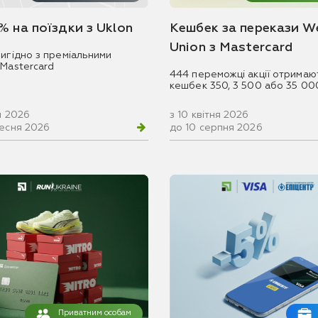
% на поїздки з Uklon
Кешбек за перекази W
Union з Mastercard
игідно з преміальними
 Mastercard
444 переможці акції отримаю
кешбек 350, 3 500 або 35 00
ня 2026
з 10 квітня 2026
ресня 2026
до 10 серпня 2026
Приватним особам