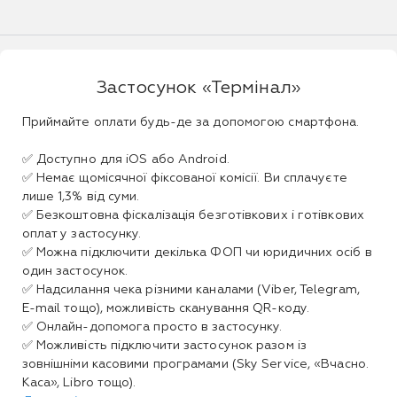
Застосунок «Термінал»
Приймайте оплати будь-де за допомогою смартфона.
✅ Доступно для iOS або Android.
✅ Немає щомісячної фіксованої комісії. Ви сплачуєте
лише 1,3% від суми.
✅ Безкоштовна фіскалізація безготівкових і готівкових
оплат у застосунку.
✅ Можна підключити декілька ФОП чи юридичних осіб в
один застосунок.
✅ Надсилання чека різними каналами (Viber, Telegram,
E-mail тощо), можливість сканування QR-коду.
✅ Онлайн-допомога просто в застосунку.
✅ Можливість підключити застосунок разом із
зовнішніми касовими програмами (Sky Service, «Вчасно.
Каса», Libro тощо).