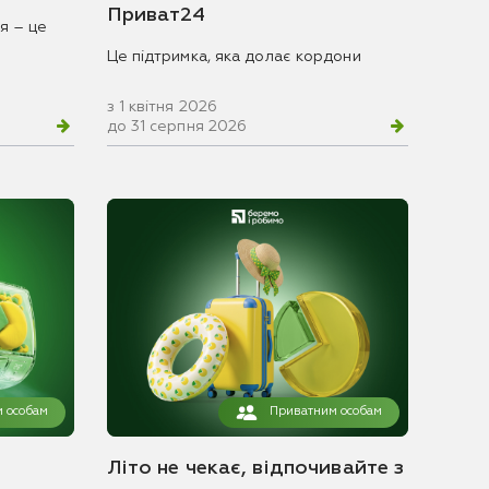
Приват24
я – це
Це підтримка, яка долає кордони
з 1 квітня 2026
до 31 серпня 2026
 особам
Приватним особам
Літо не чекає, відпочивайте з