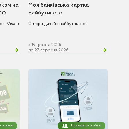
жкам на
Моя банківська картка
 GO
майбутнього
ою Visa в
Створи дизайн майбутнього!
з 15 травня 2026
до 27 вересня 2026
 особам
Приватним особам