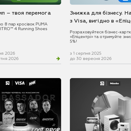
емп – твоя перемога
Знижка для бізнесу. Н
з Visa, вигідно в «Епі
мо 8 пар кросівок PUMA
NITRO™ 4 Running Shoes
Розраховуйтеся бізнес-картк
«Епіцентрі» та отримуйте зни
5%!
ня 2026
з 1 серпня 2025
втня 2026
до 30 вересня 2026