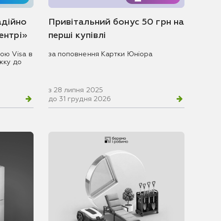
адійно
Привітальний бонус 50 грн на
центрі»
перші купівлі
ою Visa в
за поповнення Картки Юніора
жку до
з 28 липня 2025
до 31 грудня 2026