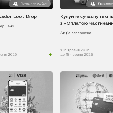
Приватним особам
Приватним
ador Loot Drop
Купуйте сучасну технік
з «Оплатою частинам
вершено.
Акцію завершено.
з 16 травня 2026
рвня 2026
до 15 червня 2026