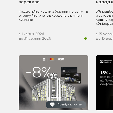
перекази
народж
Надсилайте кошти з України по світу та
3% кешбе
отримуйте їх із-за кордону за лічені
ресторан
хвилини
коштів к
«Універс
з 1 квітня 2026
з 15 черв
до 31 серпня 2026
до 15 ве
Преміум клієнтам