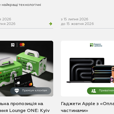
 найкращі технологічні
я 2026
з 15 липня 2026
рпня 2026
до 15 жовтня 2026
Преміум клієнтам
Приватним
льна пропозиція на
Гаджети Apple з «Опл
ання Lounge ONE: Kyiv
частинами»