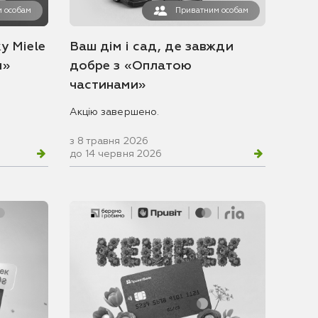
 особам
Приватним особам
у Miele
Ваш дім і сад, де завжди
и»
добре з «Оплатою
частинами»
Акцію завершено.
з 8 травня 2026
до 14 червня 2026