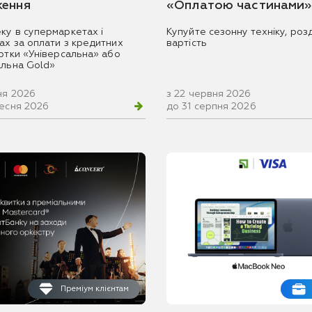
ення
«Оплатою частинами»
ку в супермаркетах і
Купуйте сезонну техніку, розд
ах за оплати з кредитних
вартість
артки «Універсальна» або
альна Gold»
ня 2026
з 22 червня 2026
ресня 2026
до 31 серпня 2026
Преміум клієнтам