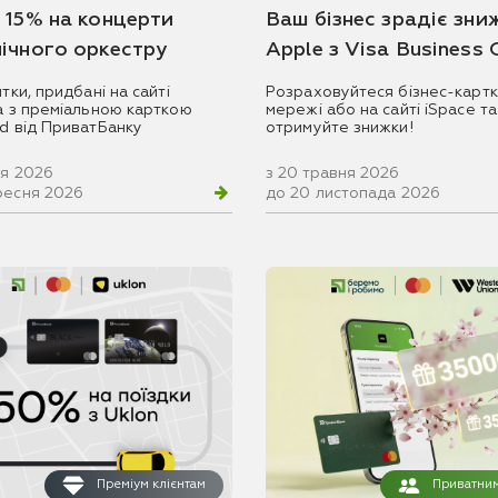
 15% на концерти
Ваш бізнес зрадіє зни
ічного оркестру
Apple з Visa Business
итки, придбані на сайті
Розраховуйтеся бізнес-картк
ua з преміальною карткою
мережі або на сайті iSpace та
rd від ПриватБанку
отримуйте знижки!
ня 2026
з 20 травня 2026
ресня 2026
до 20 листопада 2026
Преміум клієнтам
Приватним