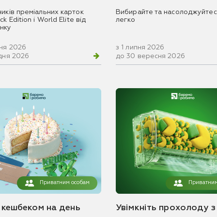
ників преміальних карток
Вибирайте та насолоджуйтес
k Edition і World Elite від
легко
нку
вня 2026
з 1 липня 2026
удня 2026
до 30 вересня 2026
Приватним особам
Приватним
з кешбеком на день
Увімкніть прохолоду з