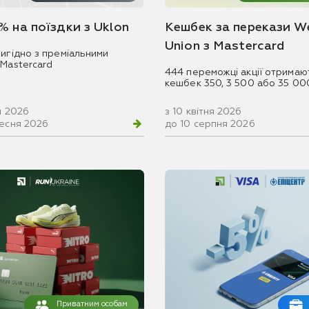
% на поїздки з Uklon
Кешбек за перекази W
Union з Mastercard
игідно з преміальними
 Mastercard
444 переможці акції отримаю
кешбек 350, 3 500 або 35 00
ня 2026
з 10 квітня 2026
ресня 2026
до 10 серпня 2026
Приватним особам