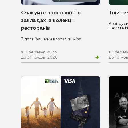
Смакуйте пропозиції в
Твій т
закладах із колекції
Розігрує
ресторанів
Deviate 
З преміальними картками Visa
з 11 березня 2026
з 1 берез
до 31 грудня 2026
до 10 жо