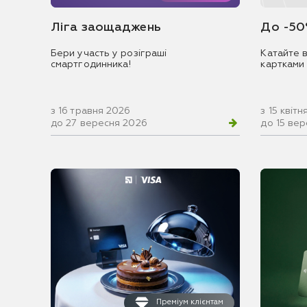
Ліга заощаджень
До -50
Бери участь у розіграші
Катайте в
смартгодинника!
картками
з 16 травня 2026
з 15 квіт
до 27 вересня 2026
до 15 ве
Преміум клієнтам