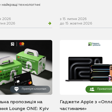
 найкращі технологічні
я 2026
з 15 липня 2026
рпня 2026
до 15 жовтня 2026
Преміум клієнтам
Приватним
льна пропозиція на
Гаджети Apple з «Опл
ання Lounge ONE: Kyiv
частинами»