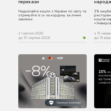
перекази
народж
Надсилайте кошти з України по світу та
3% кешбе
отримуйте їх із-за кордону за лічені
ресторан
хвилини
коштів к
«Універс
з 1 квітня 2026
з 15 черв
до 31 серпня 2026
до 15 ве
Преміум клієнтам