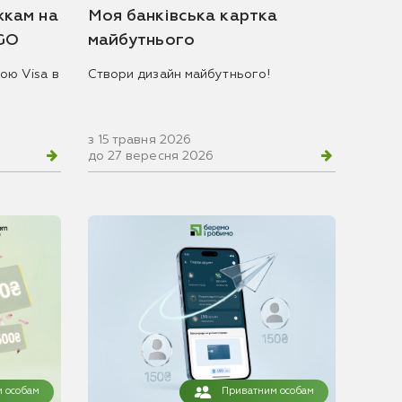
жкам на
Моя банківська картка
 GO
майбутнього
ою Visa в
Створи дизайн майбутнього!
з 15 травня 2026
до 27 вересня 2026
 особам
Приватним особам