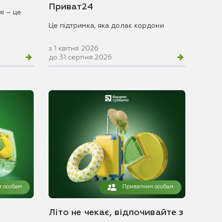
Приват24
я – це
Це підтримка, яка долає кордони
з 1 квітня 2026
до 31 серпня 2026
 особам
Приватним особам
Літо не чекає, відпочивайте з