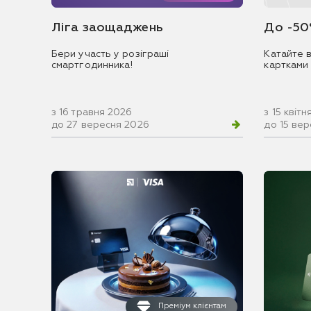
Ліга заощаджень
До -50
Бери участь у розіграші
Катайте в
смартгодинника!
картками
з 16 травня 2026
з 15 квіт
до 27 вересня 2026
до 15 ве
Преміум клієнтам