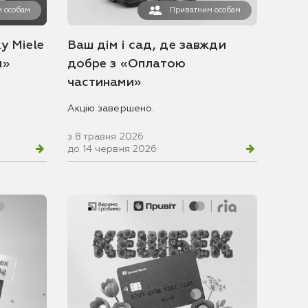
 особам
Приватним особам
у Miele
Ваш дім і сад, де завжди
и»
добре з «Оплатою
частинами»
Акцію завершено.
з 8 травня 2026
до 14 червня 2026