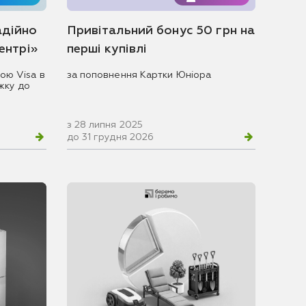
адійно
Привітальний бонус 50 грн на
центрі»
перші купівлі
ою Visa в
за поповнення Картки Юніора
жку до
з 28 липня 2025
до 31 грудня 2026