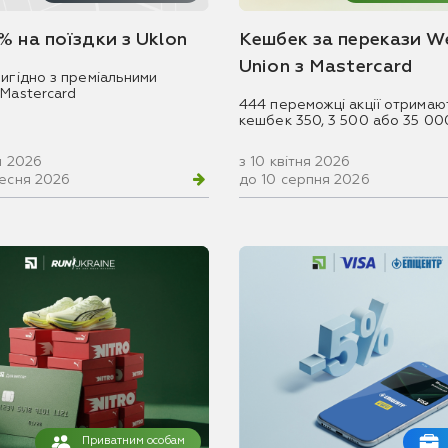
% на поїздки з Uklon
Кешбек за перекази W
Union з Mastercard
игідно з преміальними
 Mastercard
444 переможці акції отримаю
кешбек 350, 3 500 або 35 00
ня 2026
з 10 квітня 2026
ресня 2026
до 10 серпня 2026
Приватним особам