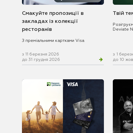
Смакуйте пропозиції в
Твій т
закладах із колекції
Розігрує
ресторанів
Deviate 
З преміальними картками Visa
з 11 березня 2026
з 1 берез
до 31 грудня 2026
до 10 жо