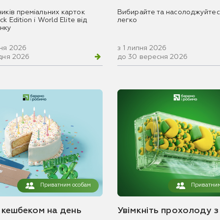
ників преміальних карток
Вибирайте та насолоджуйтес
k Edition і World Elite від
легко
нку
вня 2026
з 1 липня 2026
удня 2026
до 30 вересня 2026
Приватним особам
Приватним
з кешбеком на день
Увімкніть прохолоду з