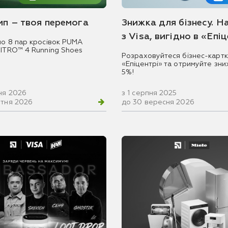
емп – твоя перемога
Знижка для бізнесу. Н
з Visa, вигідно в «Епі
мо 8 пар кросівок PUMA
NITRO™ 4 Running Shoes
Розраховуйтеся бізнес-картк
«Епіцентрі» та отримуйте зни
5%!
ня 2026
з 1 серпня 2025
втня 2026
до 30 вересня 2026