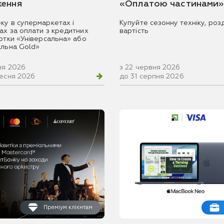
ення
«Оплатою частинами»
ку в супермаркетах і
Купуйте сезонну техніку, розд
ах за оплати з кредитних
вартість
артки «Універсальна» або
альна Gold»
ня 2026
з 22 червня 2026
ресня 2026
до 31 серпня 2026
Преміум клієнтам