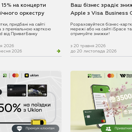
 15% на концерти
Ваш бізнес зрадіє зни
ічного оркестру
Apple з Visa Business
итки, придбані на сайті
Розраховуйтеся бізнес-картк
ua з преміальною карткою
мережі або на сайті iSpace та
rd від ПриватБанку
отримуйте знижки!
ня 2026
з 20 травня 2026
ресня 2026
до 20 листопада 2026
Преміум клієнтам
Приватним