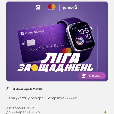
Юніорам
Ліга заощаджень
Бери участь у розіграші смартгодинника!
з 16 травня 2026
до 27 вересня 2026