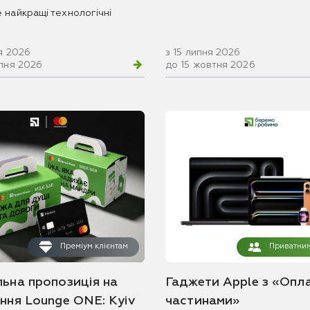
 найкращі технологічні
я 2026
з 15 липня 2026
рпня 2026
до 15 жовтня 2026
Преміум клієнтам
Приватним
льна пропозиція на
Гаджети Apple з «Опл
ання Lounge ONE: Kyiv
частинами»