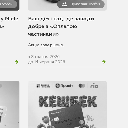
 особам
Приватним особам
у Miele
Ваш дім і сад, де завжди
и»
добре з «Оплатою
частинами»
Акцію завершено.
з 8 травня 2026
до 14 червня 2026