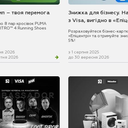
емп – твоя перемога
Знижка для бізнесу. Н
з Visa, вигідно в «Епі
мо 8 пар кросівок PUMA
NITRO™ 4 Running Shoes
Розраховуйтеся бізнес-картк
«Епіцентрі» та отримуйте зни
5%!
ня 2026
з 1 серпня 2025
втня 2026
до 30 вересня 2026