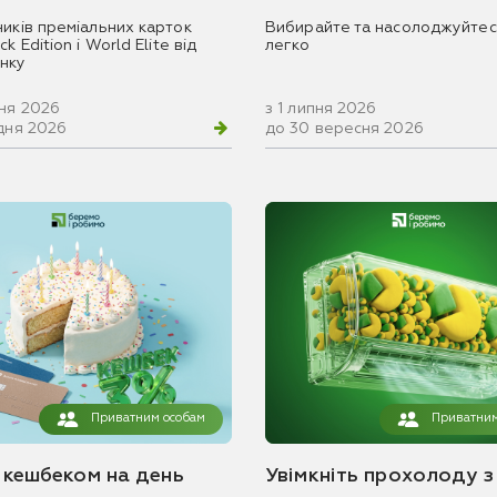
ників преміальних карток
Вибирайте та насолоджуйтес
k Edition і World Elite від
легко
нку
вня 2026
з 1 липня 2026
удня 2026
до 30 вересня 2026
Приватним особам
Приватним
з кешбеком на день
Увімкніть прохолоду з