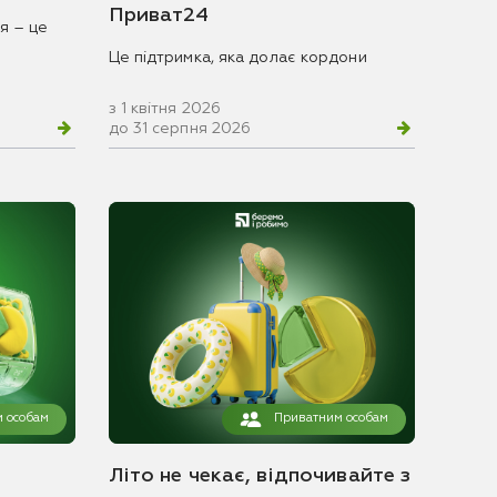
Приват24
я – це
Це підтримка, яка долає кордони
з 1 квітня 2026
до 31 серпня 2026
 особам
Приватним особам
Літо не чекає, відпочивайте з