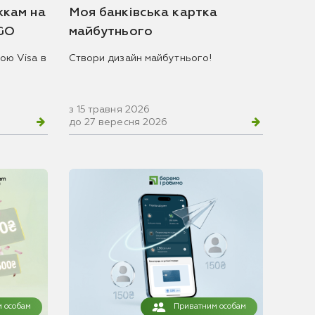
жкам на
Моя банківська картка
 GO
майбутнього
ою Visa в
Створи дизайн майбутнього!
з 15 травня 2026
до 27 вересня 2026
 особам
Приватним особам