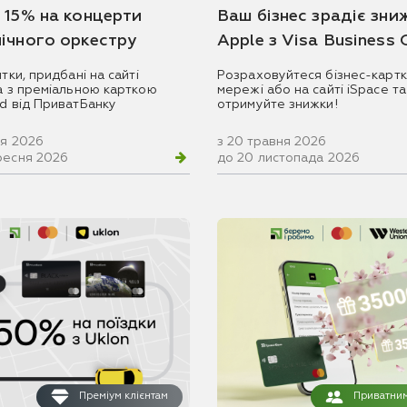
 15% на концерти
Ваш бізнес зрадіє зни
ічного оркестру
Apple з Visa Business
итки, придбані на сайті
Розраховуйтеся бізнес-картк
ua з преміальною карткою
мережі або на сайті iSpace та
rd від ПриватБанку
отримуйте знижки!
ня 2026
з 20 травня 2026
ресня 2026
до 20 листопада 2026
Преміум клієнтам
Приватним