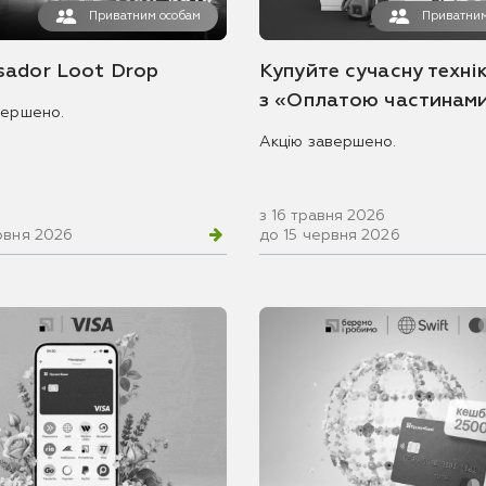
Приватним особам
Приватним
ador Loot Drop
Купуйте сучасну технік
з «Оплатою частинам
вершено.
Акцію завершено.
з 16 травня 2026
рвня 2026
до 15 червня 2026