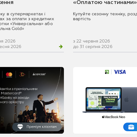
ення
«Оплатою частинами»
ку в супермаркетах і
Купуйте сезонну техніку, розд
ах за оплати з кредитних
вартість
артки «Універсальна» або
альна Gold»
ня 2026
з 22 червня 2026
ресня 2026
до 31 серпня 2026
Преміум клієнтам