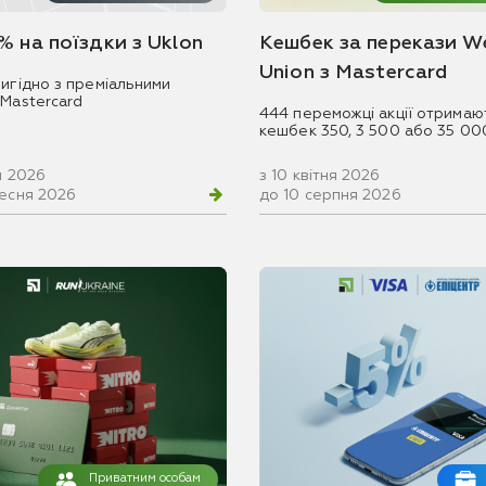
% на поїздки з Uklon
Кешбек за перекази W
Union з Mastercard
игідно з преміальними
 Mastercard
444 переможці акції отримаю
кешбек 350, 3 500 або 35 00
ня 2026
з 10 квітня 2026
ресня 2026
до 10 серпня 2026
Приватним особам