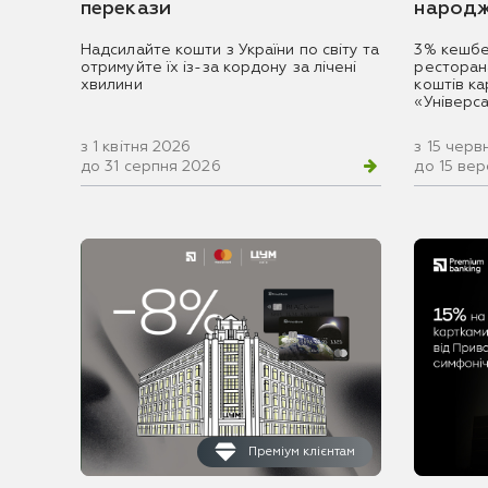
перекази
народж
Надсилайте кошти з України по світу та
3% кешбе
отримуйте їх із-за кордону за лічені
ресторан
хвилини
коштів к
«Універс
з 1 квітня 2026
з 15 черв
до 31 серпня 2026
до 15 ве
Преміум клієнтам