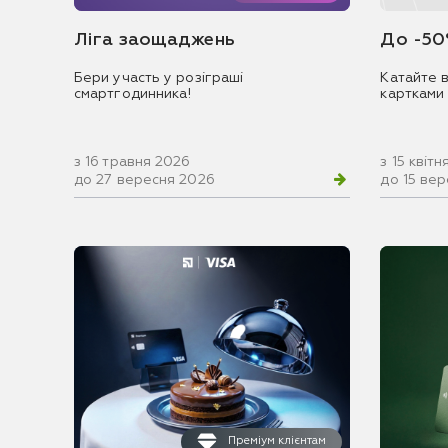
Ліга заощаджень
До -50
Бери участь у розіграші
Катайте в
смартгодинника!
картками
з 16 травня 2026
з 15 квіт
до 27 вересня 2026
до 15 ве
Преміум клієнтам