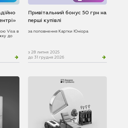
адійно
Привітальний бонус 50 грн на
центрі»
перші купівлі
ою Visa в
за поповнення Картки Юніора
жку до
з 28 липня 2025
до 31 грудня 2026