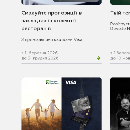
Смакуйте пропозиції в
Твій т
закладах із колекції
Розігрує
ресторанів
Deviate 
З преміальними картками Visa
з 11 березня 2026
з 1 берез
до 31 грудня 2026
до 10 жо