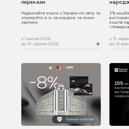
перекази
народж
Надсилайте кошти з України по світу та
3% кешбе
отримуйте їх із-за кордону за лічені
ресторан
хвилини
коштів к
«Універс
з 1 квітня 2026
з 15 черв
до 31 серпня 2026
до 15 ве
Преміум клієнтам