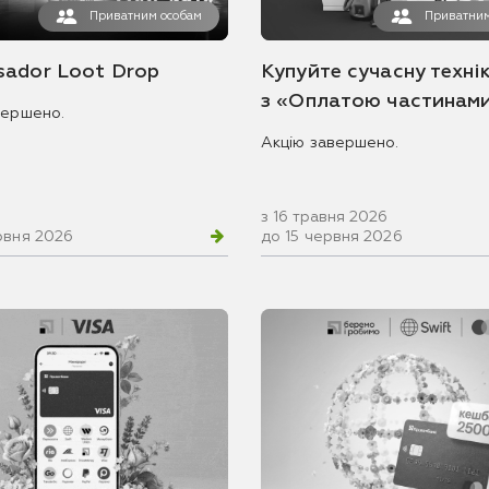
Приватним особам
Приватним
ador Loot Drop
Купуйте сучасну технік
з «Оплатою частинам
вершено.
Акцію завершено.
з 16 травня 2026
рвня 2026
до 15 червня 2026