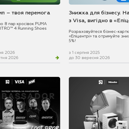
емп – твоя перемога
Знижка для бізнесу. Н
з Visa, вигідно в «Епі
мо 8 пар кросівок PUMA
NITRO™ 4 Running Shoes
Розраховуйтеся бізнес-картк
«Епіцентрі» та отримуйте зни
5%!
ня 2026
з 1 серпня 2025
втня 2026
до 30 вересня 2026