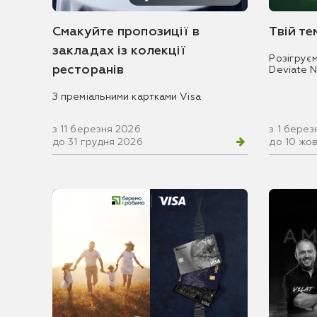
Смакуйте пропозиції в
Твій т
закладах із колекції
Розігрує
ресторанів
Deviate 
З преміальними картками Visa
з 11 березня 2026
з 1 берез
до 31 грудня 2026
до 10 жо