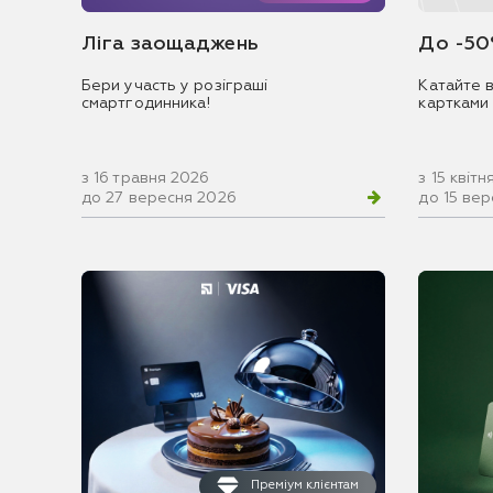
Ліга заощаджень
До -50
Бери участь у розіграші
Катайте в
смартгодинника!
картками
з 16 травня 2026
з 15 квіт
до 27 вересня 2026
до 15 ве
Преміум клієнтам