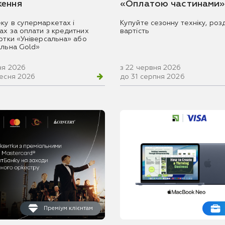
ення
«Оплатою частинами»
ку в супермаркетах і
Купуйте сезонну техніку, розд
ах за оплати з кредитних
вартість
артки «Універсальна» або
альна Gold»
ня 2026
з 22 червня 2026
ресня 2026
до 31 серпня 2026
Преміум клієнтам