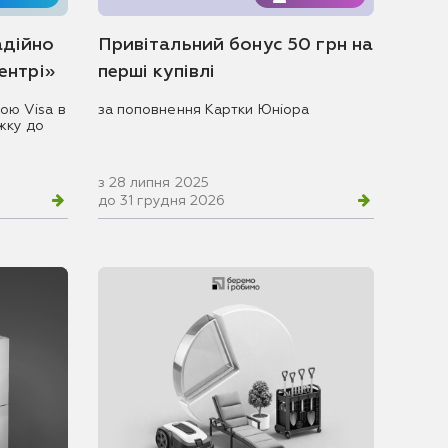
адійно
Привітальний бонус 50 грн на
центрі»
перші купівлі
ою Visa в
за поповнення Картки Юніора
жку до
з 28 липня 2025
до 31 грудня 2026