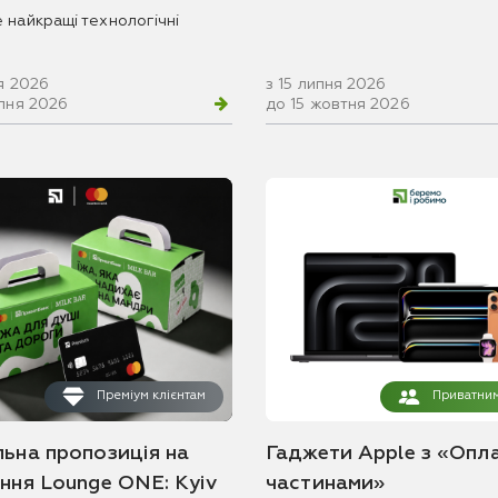
 найкращі технологічні
я 2026
з 15 липня 2026
рпня 2026
до 15 жовтня 2026
Преміум клієнтам
Приватним
льна пропозиція на
Гаджети Apple з «Опл
ання Lounge ONE: Kyiv
частинами»