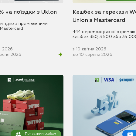
% на поїздки з Uklon
Кешбек за перекази W
Union з Mastercard
игідно з преміальними
 Mastercard
444 переможці акції отримаю
кешбек 350, 3 500 або 35 00
ня 2026
з 10 квітня 2026
ресня 2026
до 10 серпня 2026
Приватним особам