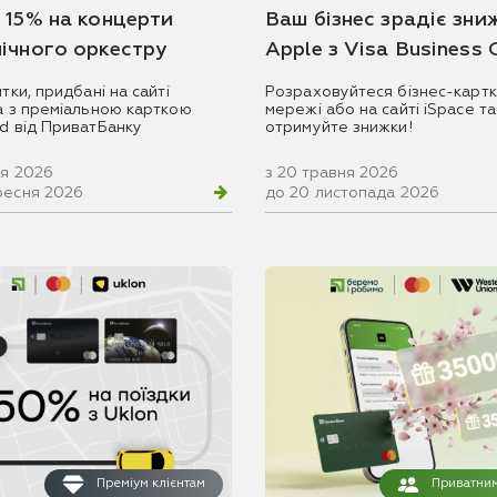
 15% на концерти
Ваш бізнес зрадіє зни
ічного оркестру
Apple з Visa Business
итки, придбані на сайті
Розраховуйтеся бізнес-картк
ua з преміальною карткою
мережі або на сайті iSpace та
rd від ПриватБанку
отримуйте знижки!
ня 2026
з 20 травня 2026
ресня 2026
до 20 листопада 2026
Преміум клієнтам
Приватним