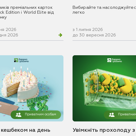
ників преміальних карток
Вибирайте та насолоджуйтес
k Edition і World Elite від
легко
нку
вня 2026
з 1 липня 2026
удня 2026
до 30 вересня 2026
Приватним особам
Приватним
з кешбеком на день
Увімкніть прохолоду з