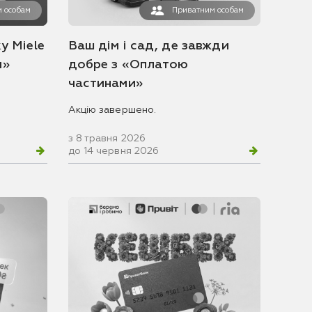
 особам
Приватним особам
у Miele
Ваш дім і сад, де завжди
и»
добре з «Оплатою
частинами»
Акцію завершено.
з 8 травня 2026
до 14 червня 2026