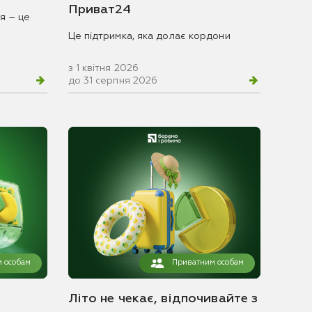
Приват24
я – це
Це підтримка, яка долає кордони
з 1 квітня 2026
до 31 серпня 2026
 особам
Приватним особам
Літо не чекає, відпочивайте з