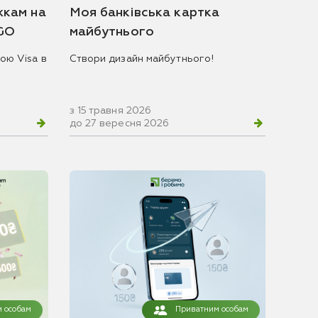
жкам на
Моя банківська картка
 GO
майбутнього
ою Visa в
Створи дизайн майбутнього!
з 15 травня 2026
до 27 вересня 2026
 особам
Приватним особам