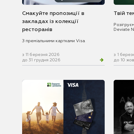
Смакуйте пропозиції в
Твій т
закладах із колекції
Розігрує
ресторанів
Deviate 
З преміальними картками Visa
з 11 березня 2026
з 1 берез
до 31 грудня 2026
до 10 жо