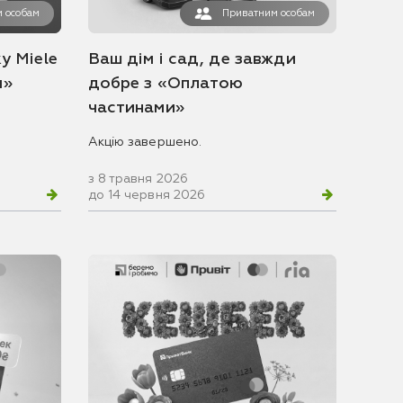
 особам
Приватним особам
у Miele
Ваш дім і сад, де завжди
и»
добре з «Оплатою
частинами»
Акцію завершено.
з 8 травня 2026
до 14 червня 2026