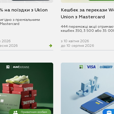
% на поїздки з Uklon
Кешбек за перекази W
Union з Mastercard
игідно з преміальними
 Mastercard
444 переможці акції отримаю
кешбек 350, 3 500 або 35 00
ня 2026
з 10 квітня 2026
ресня 2026
до 10 серпня 2026
Приватним особам