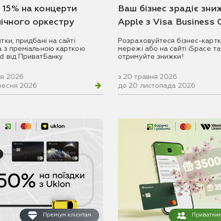
 15% на концерти
Ваш бізнес зрадіє зни
ічного оркестру
Apple з Visa Business
итки, придбані на сайті
Розраховуйтеся бізнес-картк
ua з преміальною карткою
мережі або на сайті iSpace та
rd від ПриватБанку
отримуйте знижки!
ня 2026
з 20 травня 2026
ресня 2026
до 20 листопада 2026
Преміум клієнтам
Приватним