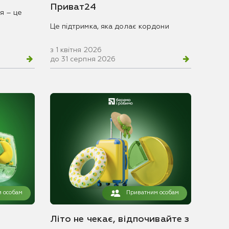
Приват24
я – це
Це підтримка, яка долає кордони
з 1 квітня 2026
до 31 серпня 2026
 особам
Приватним особам
Літо не чекає, відпочивайте з