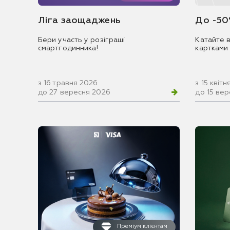
Ліга заощаджень
До -50
Бери участь у розіграші
Катайте в
смартгодинника!
картками
з 16 травня 2026
з 15 квіт
до 27 вересня 2026
до 15 ве
Преміум клієнтам