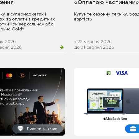
ення
«Оплатою частинами»
ку в супермаркетах і
Купуйте сезонну техніку, розд
ах за оплати з кредитних
вартість
артки «Універсальна» або
альна Gold»
ня 2026
з 22 червня 2026
ресня 2026
до 31 серпня 2026
Преміум клієнтам