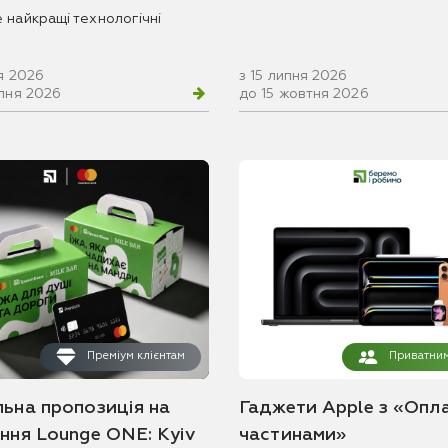
 найкращі технологічні
я 2026
з 15 липня 2026
рпня 2026
до 15 жовтня 2026
Преміум клієнтам
Приватним
льна пропозиція на
Гаджети Apple з «Опл
ання Lounge ONE: Kyiv
частинами»