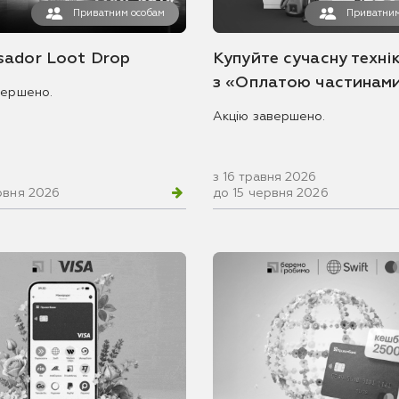
Приватним особам
Приватним
ador Loot Drop
Купуйте сучасну технік
з «Оплатою частинам
вершено.
Акцію завершено.
з 16 травня 2026
рвня 2026
до 15 червня 2026