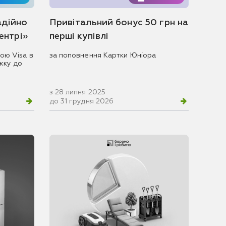
адійно
Привітальний бонус 50 грн на
центрі»
перші купівлі
ою Visa в
за поповнення Картки Юніора
жку до
з 28 липня 2025
до 31 грудня 2026