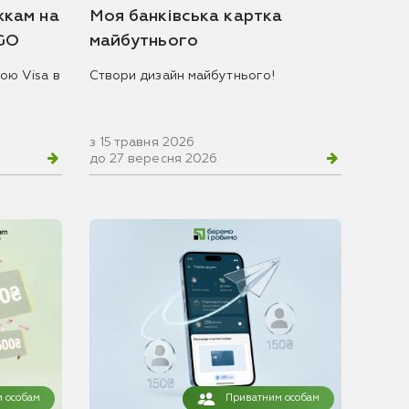
жкам на
Моя банківська картка
 GO
майбутнього
ою Visa в
Створи дизайн майбутнього!
з 15 травня 2026
до 27 вересня 2026
 особам
Приватним особам