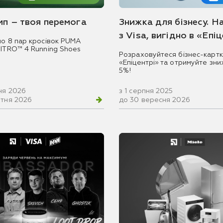
емп – твоя перемога
Знижка для бізнесу. Н
з Visa, вигідно в «Епі
мо 8 пар кросівок PUMA
NITRO™ 4 Running Shoes
Розраховуйтеся бізнес-картк
«Епіцентрі» та отримуйте зни
5%!
ня 2026
з 1 серпня 2025
втня 2026
до 30 вересня 2026