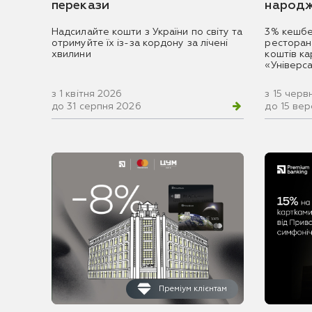
перекази
народж
Надсилайте кошти з України по світу та
3% кешбе
отримуйте їх із-за кордону за лічені
ресторан
хвилини
коштів к
«Універс
з 1 квітня 2026
з 15 черв
до 31 серпня 2026
до 15 ве
Преміум клієнтам