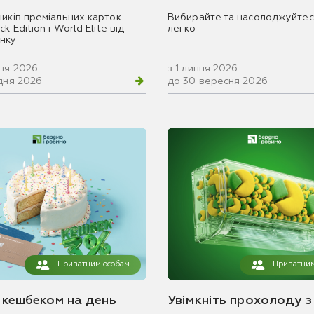
ників преміальних карток
Вибирайте та насолоджуйтес
k Edition і World Elite від
легко
нку
вня 2026
з 1 липня 2026
удня 2026
до 30 вересня 2026
Приватним особам
Приватним
з кешбеком на день
Увімкніть прохолоду з