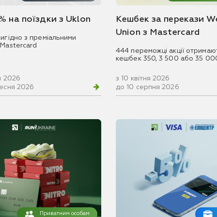
% на поїздки з Uklon
Кешбек за перекази W
Union з Mastercard
игідно з преміальними
 Mastercard
444 переможці акції отримаю
кешбек 350, 3 500 або 35 00
ня 2026
з 10 квітня 2026
ресня 2026
до 10 серпня 2026
Приватним особам