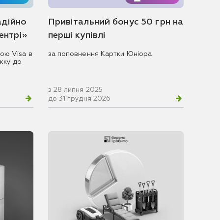
адійно
Привітальний бонус 50 грн на
центрі»
перші купівлі
ою Visa в
за поповнення Картки Юніора
жку до
з 28 липня 2025
до 31 грудня 2026