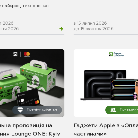
 найкращі технологічні
я 2026
з 15 липня 2026
рпня 2026
до 15 жовтня 2026
Преміум клієнтам
Приватним
льна пропозиція на
Гаджети Apple з «Опл
ання Lounge ONE: Kyiv
частинами»