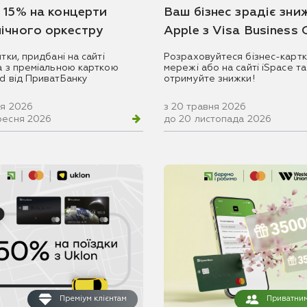
 15% на концерти
Ваш бізнес зрадіє зни
ічного оркестру
Apple з Visa Business
итки, придбані на сайті
Розраховуйтеся бізнес-картк
ua з преміальною карткою
мережі або на сайті iSpace та
rd від ПриватБанку
отримуйте знижки!
ня 2026
з 20 травня 2026
ресня 2026
до 20 листопада 2026
Преміум клієнтам
Приватним