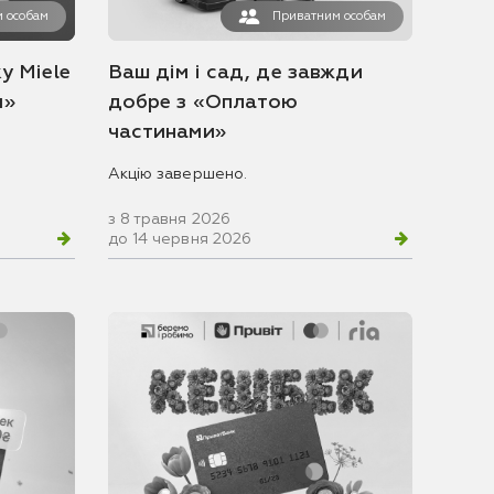
 особам
Приватним особам
у Miele
Ваш дім і сад, де завжди
и»
добре з «Оплатою
частинами»
Акцію завершено.
з 8 травня 2026
до 14 червня 2026