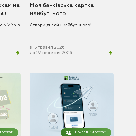
жкам на
Моя банківська картка
 GO
майбутнього
ою Visa в
Створи дизайн майбутнього!
з 15 травня 2026
до 27 вересня 2026
 особам
Приватним особам