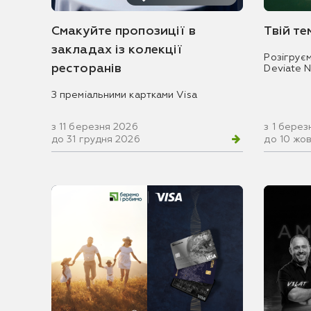
Смакуйте пропозиції в
Твій т
закладах із колекції
Розігрує
ресторанів
Deviate 
З преміальними картками Visa
з 11 березня 2026
з 1 берез
до 31 грудня 2026
до 10 жо