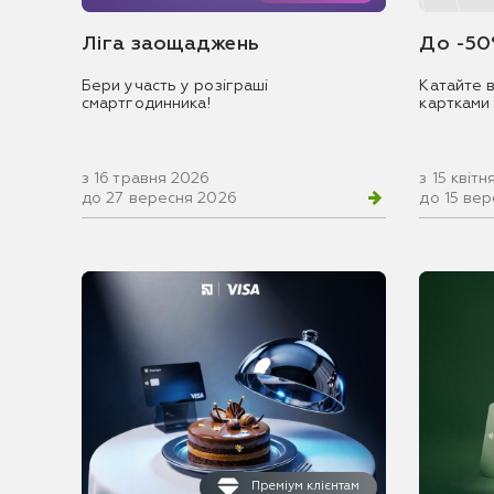
Ліга заощаджень
До -50
Бери участь у розіграші
Катайте в
смартгодинника!
картками
з 16 травня 2026
з 15 квіт
до 27 вересня 2026
до 15 ве
Преміум клієнтам