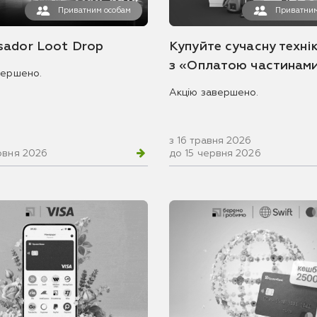
Приватним особам
Приватним
ador Loot Drop
Купуйте сучасну технік
з «Оплатою частинам
вершено.
Акцію завершено.
з 16 травня 2026
рвня 2026
до 15 червня 2026