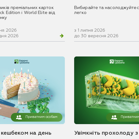
ників преміальних карток
Вибирайте та насолоджуйтес
k Edition і World Elite від
легко
нку
вня 2026
з 1 липня 2026
удня 2026
до 30 вересня 2026
Приватним особам
Приватним
з кешбеком на день
Увімкніть прохолоду з