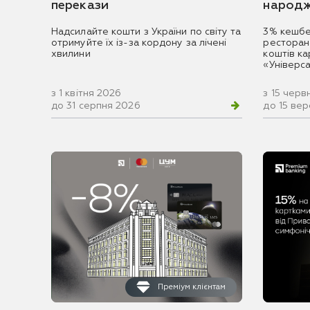
перекази
народж
Надсилайте кошти з України по світу та
3% кешбе
отримуйте їх із-за кордону за лічені
ресторан
хвилини
коштів к
«Універс
з 1 квітня 2026
з 15 черв
до 31 серпня 2026
до 15 ве
Преміум клієнтам