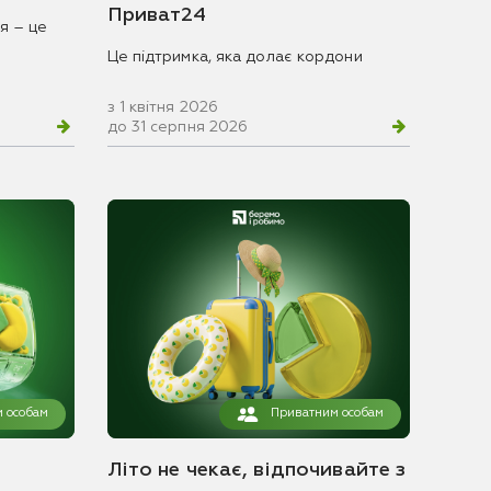
Приват24
я – це
Це підтримка, яка долає кордони
з 1 квітня 2026
до 31 серпня 2026
 особам
Приватним особам
Літо не чекає, відпочивайте з