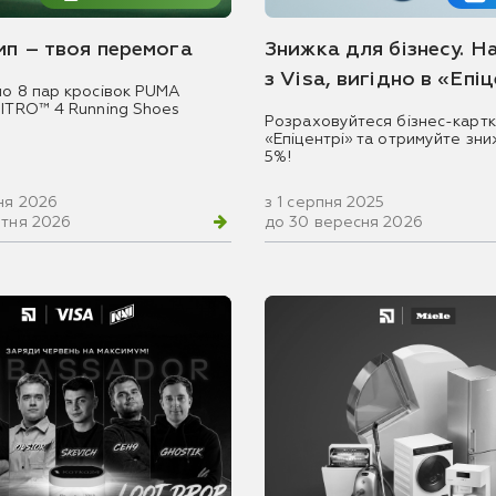
емп – твоя перемога
Знижка для бізнесу. Н
з Visa, вигідно в «Епі
мо 8 пар кросівок PUMA
NITRO™ 4 Running Shoes
Розраховуйтеся бізнес-картк
«Епіцентрі» та отримуйте зни
5%!
ня 2026
з 1 серпня 2025
втня 2026
до 30 вересня 2026