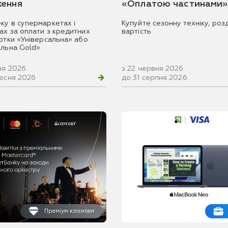
ення
«Оплатою частинами»
ку в супермаркетах і
Купуйте сезонну техніку, розд
ах за оплати з кредитних
вартість
артки «Універсальна» або
альна Gold»
ня 2026
з 22 червня 2026
ресня 2026
до 31 серпня 2026
Преміум клієнтам