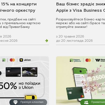
 15% на концерти
Ваш бізнес зрадіє зни
ічного оркестру
Apple з Visa Business
итки, придбані на сайті
Розраховуйтеся бізнес-картк
ua з преміальною карткою
мережі або на сайті iSpace та
rd від ПриватБанку
отримуйте знижки!
ня 2026
з 20 травня 2026
ресня 2026
до 20 листопада 2026
Преміум клієнтам
Приватним