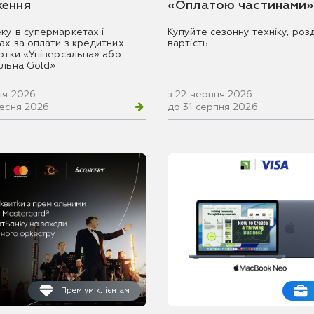
ення
«Оплатою частинами»
ку в супермаркетах і
Купуйте сезонну техніку, розд
ах за оплати з кредитних
вартість
артки «Універсальна» або
альна Gold»
ня 2026
з 22 червня 2026
ресня 2026
до 31 серпня 2026
Преміум клієнтам