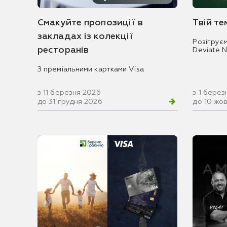
Смакуйте пропозиції в
Твій т
закладах із колекції
Розігрує
ресторанів
Deviate 
З преміальними картками Visa
з 11 березня 2026
з 1 берез
до 31 грудня 2026
до 10 жо