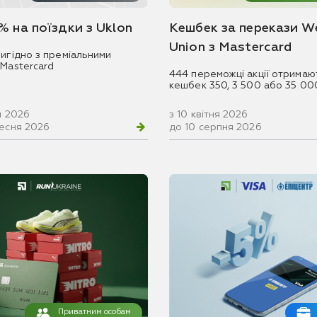
% на поїздки з Uklon
Кешбек за перекази W
Union з Mastercard
игідно з преміальними
 Mastercard
444 переможці акції отримаю
кешбек 350, 3 500 або 35 00
ня 2026
з 10 квітня 2026
ресня 2026
до 10 серпня 2026
Приватним особам