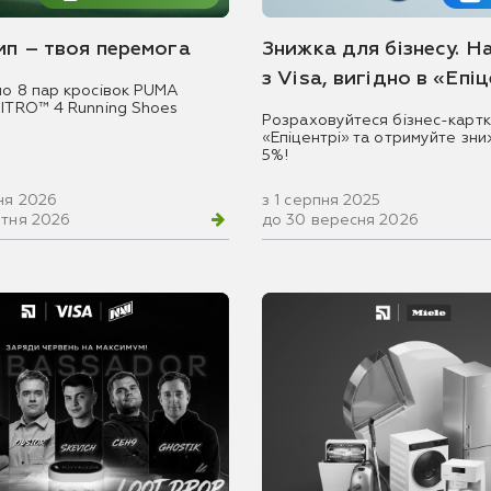
емп – твоя перемога
Знижка для бізнесу. Н
з Visa, вигідно в «Епі
мо 8 пар кросівок PUMA
NITRO™ 4 Running Shoes
Розраховуйтеся бізнес-картк
«Епіцентрі» та отримуйте зни
5%!
ня 2026
з 1 серпня 2025
втня 2026
до 30 вересня 2026