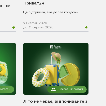
Приват24
я – це
Це підтримка, яка долає кордони
з 1 квітня 2026
до 31 серпня 2026
 особам
Приватним особам
Літо не чекає, відпочивайте з