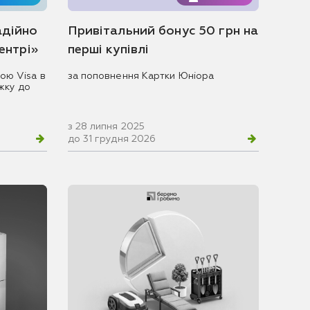
адійно
Привітальний бонус 50 грн на
центрі»
перші купівлі
ою Visa в
за поповнення Картки Юніора
жку до
з 28 липня 2025
до 31 грудня 2026