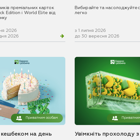
ників преміальних карток
Вибирайте та насолоджуйтес
k Edition і World Elite від
легко
нку
вня 2026
з 1 липня 2026
удня 2026
до 30 вересня 2026
Приватним особам
Приватним
з кешбеком на день
Увімкніть прохолоду з