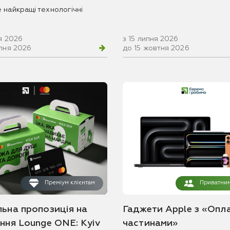
 найкращі технологічні
я 2026
з 15 липня 2026
рпня 2026
до 15 жовтня 2026
Преміум клієнтам
Приватним
льна пропозиція на
Гаджети Apple з «Опл
ання Lounge ONE: Kyiv
частинами»