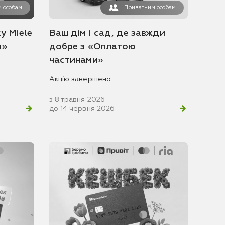
 особам
Приватним особам
у Miele
Ваш дім і сад, де завжди
и»
добре з «Оплатою
частинами»
Акцію завершено.
з 8 травня 2026
до 14 червня 2026