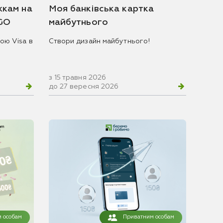
жкам на
Моя банківська картка
 GO
майбутнього
ою Visa в
Створи дизайн майбутнього!
з 15 травня 2026
до 27 вересня 2026
 особам
Приватним особам