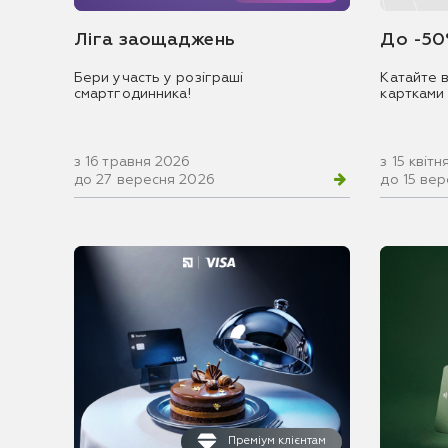
Ліга заощаджень
До -50
Бери участь у розіграші
Катайте в
смартгодинника!
картками
з 16 травня 2026
з 15 квіт
до 27 вересня 2026
до 15 ве
Преміум клієнтам