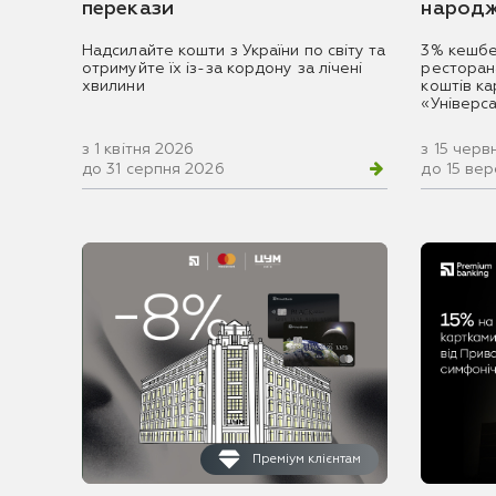
перекази
народж
Надсилайте кошти з України по світу та
3% кешбе
отримуйте їх із-за кордону за лічені
ресторан
хвилини
коштів к
«Універс
з 1 квітня 2026
з 15 черв
до 31 серпня 2026
до 15 ве
Преміум клієнтам