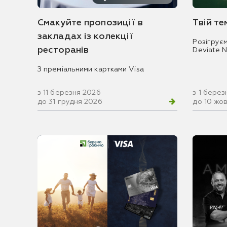
Смакуйте пропозиції в
Твій т
закладах із колекції
Розігрує
ресторанів
Deviate 
З преміальними картками Visa
з 11 березня 2026
з 1 берез
до 31 грудня 2026
до 10 жо