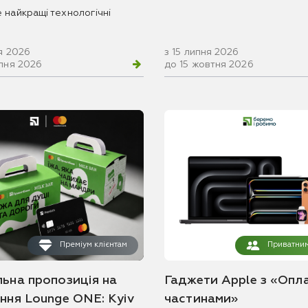
 найкращі технологічні
я 2026
з 15 липня 2026
рпня 2026
до 15 жовтня 2026
Преміум клієнтам
Приватним
льна пропозиція на
Гаджети Apple з «Опл
ання Lounge ONE: Kyiv
частинами»