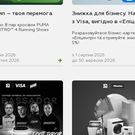
емп – твоя перемога
Знижка для бізнесу. Н
з Visa, вигідно в «Епі
мо 8 пар кросівок PUMA
NITRO™ 4 Running Shoes
Розраховуйтеся бізнес-картк
«Епіцентрі» та отримуйте зни
5%!
ня 2026
з 1 серпня 2025
втня 2026
до 30 вересня 2026