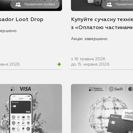
Приватним особам
Приватним
ador Loot Drop
Купуйте сучасну технік
з «Оплатою частинам
вершено.
Акцію завершено.
з 16 травня 2026
рвня 2026
до 15 червня 2026