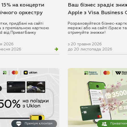
 15% на концерти
Ваш бізнес зрадіє зни
ічного оркестру
Apple з Visa Business
итки, придбані на сайті
Розраховуйтеся бізнес-картк
ua з преміальною карткою
мережі або на сайті iSpace та
rd від ПриватБанку
отримуйте знижки!
ня 2026
з 20 травня 2026
ресня 2026
до 20 листопада 2026
Преміум клієнтам
Приватним