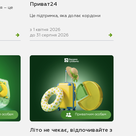
Приват24
я – це
Це підтримка, яка долає кордони
з 1 квітня 2026
до 31 серпня 2026
 особам
Приватним особам
Літо не чекає, відпочивайте з