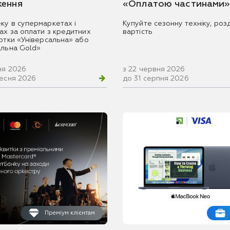
ення
«Оплатою частинами»
ку в супермаркетах і
Купуйте сезонну техніку, розд
ах за оплати з кредитних
вартість
артки «Універсальна» або
альна Gold»
ня 2026
з 22 червня 2026
ресня 2026
до 31 серпня 2026
Преміум клієнтам