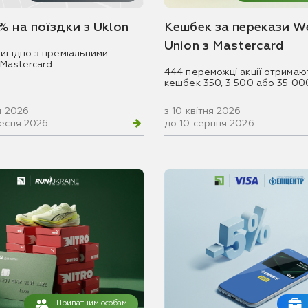
% на поїздки з Uklon
Кешбек за перекази W
Union з Mastercard
игідно з преміальними
 Mastercard
444 переможці акції отримаю
кешбек 350, 3 500 або 35 00
ня 2026
з 10 квітня 2026
ресня 2026
до 10 серпня 2026
Приватним особам