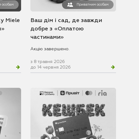
 особам
Приватним особам
у Miele
Ваш дім і сад, де завжди
и»
добре з «Оплатою
частинами»
Акцію завершено.
з 8 травня 2026
до 14 червня 2026