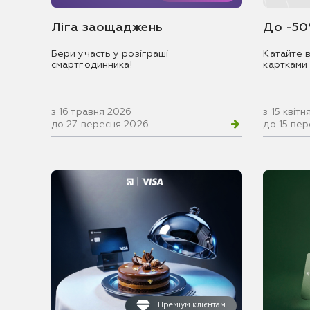
Ліга заощаджень
До -50
Бери участь у розіграші
Катайте в
смартгодинника!
картками
з 16 травня 2026
з 15 квіт
до 27 вересня 2026
до 15 ве
Преміум клієнтам