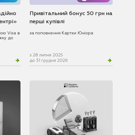
адійно
Привітальний бонус 50 грн на
центрі»
перші купівлі
ою Visa в
за поповнення Картки Юніора
жку до
з 28 липня 2025
до 31 грудня 2026