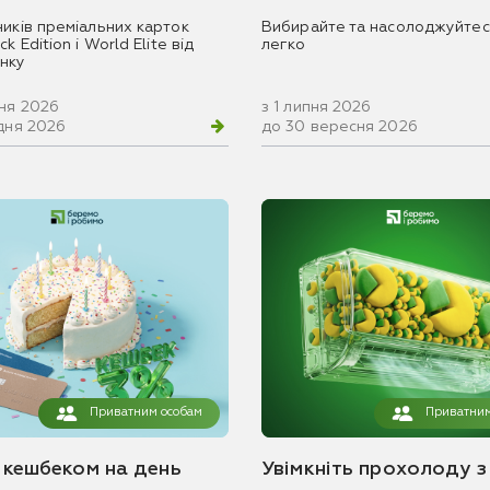
ників преміальних карток
Вибирайте та насолоджуйтес
k Edition і World Elite від
легко
нку
вня 2026
з 1 липня 2026
удня 2026
до 30 вересня 2026
Приватним особам
Приватним
з кешбеком на день
Увімкніть прохолоду з