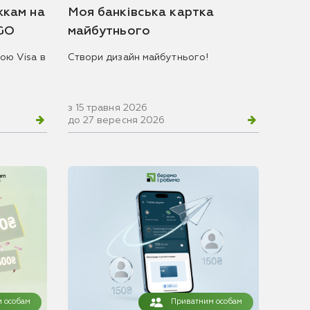
жкам на
Моя банківська картка
 GO
майбутнього
ою Visa в
Створи дизайн майбутнього!
з 15 травня 2026
до 27 вересня 2026
 особам
Приватним особам