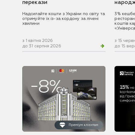
перекази
народж
Надсилайте кошти з України по світу та
3% кешбе
отримуйте їх із-за кордону за лічені
ресторан
хвилини
коштів к
«Універс
з 1 квітня 2026
з 15 черв
до 31 серпня 2026
до 15 ве
Преміум клієнтам