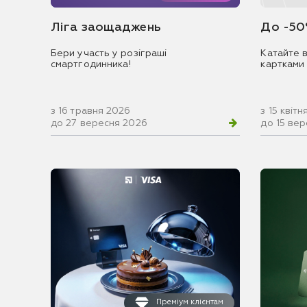
Ліга заощаджень
До -50
Бери участь у розіграші
Катайте в
смартгодинника!
картками
з 16 травня 2026
з 15 квіт
до 27 вересня 2026
до 15 ве
Преміум клієнтам