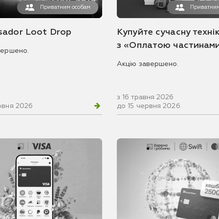
Приватним особам
Приватним
ador Loot Drop
Купуйте сучасну технік
з «Оплатою частинам
вершено.
Акцію завершено.
з 16 травня 2026
рвня 2026
до 15 червня 2026