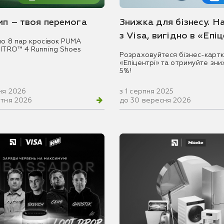
емп – твоя перемога
Знижка для бізнесу. Н
з Visa, вигідно в «Епі
мо 8 пар кросівок PUMA
NITRO™ 4 Running Shoes
Розраховуйтеся бізнес-картк
«Епіцентрі» та отримуйте зни
5%!
ня 2026
з 1 серпня 2025
втня 2026
до 30 вересня 2026