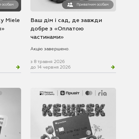
 особам
Приватним особам
у Miele
Ваш дім і сад, де завжди
и»
добре з «Оплатою
частинами»
Акцію завершено.
з 8 травня 2026
до 14 червня 2026