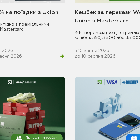
% на поїздки з Uklon
Кешбек за перекази W
Union з Mastercard
игідно з преміальними
 Mastercard
444 переможці акції отримаю
кешбек 350, 3 500 або 35 00
ня 2026
з 10 квітня 2026
ресня 2026
до 10 серпня 2026
Приватним особам