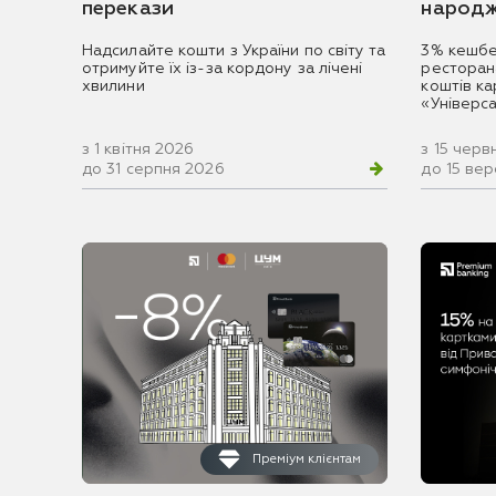
перекази
народж
Надсилайте кошти з України по світу та
3% кешбе
отримуйте їх із-за кордону за лічені
ресторан
хвилини
коштів к
«Універс
з 1 квітня 2026
з 15 черв
до 31 серпня 2026
до 15 ве
Преміум клієнтам