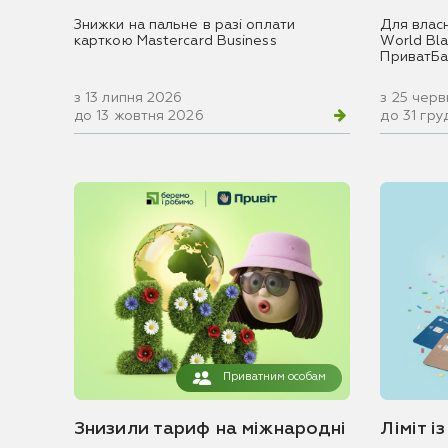
Знижки на пальне в разі оплати
Для влас
карткою Mastercard Business
World Blac
ПриватБа
з 13 липня 2026
з 25 чер
до 13 жовтня 2026
до 31 гр
Приватним особам
Знизили тариф на міжнародні
Ліміт і