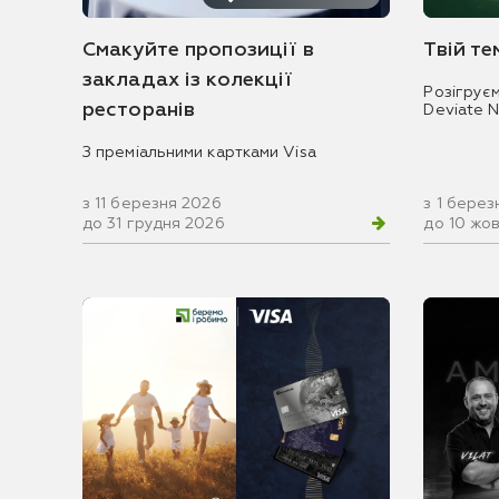
Смакуйте пропозиції в
Твій т
закладах із колекції
Розігрує
ресторанів
Deviate 
З преміальними картками Visa
з 11 березня 2026
з 1 берез
до 31 грудня 2026
до 10 жо