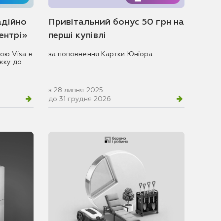
адійно
Привітальний бонус 50 грн на
центрі»
перші купівлі
ою Visa в
за поповнення Картки Юніора
жку до
з 28 липня 2025
до 31 грудня 2026