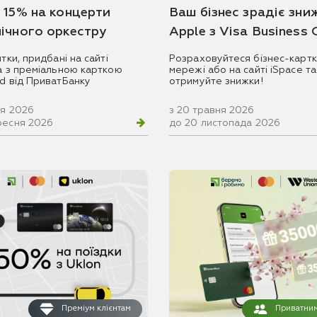
 15% на концерти
Ваш бізнес зрадіє зни
ічного оркестру
Apple з Visa Business
итки, придбані на сайті
Розраховуйтеся бізнес-картк
ua з преміальною карткою
мережі або на сайті iSpace та
rd від ПриватБанку
отримуйте знижки!
ня 2026
з 20 травня 2026
ресня 2026
до 20 листопада 2026
Преміум клієнтам
Приватним