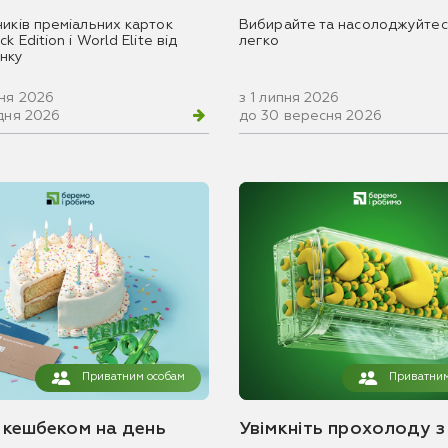
ників преміальних карток
Вибирайте та насолоджуйтес
k Edition і World Elite від
легко
нку
вня 2026
з 1 липня 2026
удня 2026
до 30 вересня 2026
Приватним особам
Приватним
з кешбеком на день
Увімкніть прохолоду з