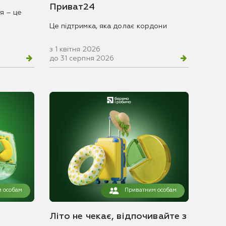
Приват24
я – це
Це підтримка, яка долає кордони
з 1 квітня 2026
до 31 серпня 2026
 особам
Приватним особам
Літо не чекає, відпочивайте з