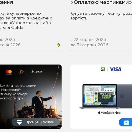
ення
«Оплатою частинами»
ку в супермаркетах і
Купуйте сезонну техніку, розд
ах за оплати з кредитних
вартість
артки «Універсальна» або
альна Gold»
ня 2026
з 22 червня 2026
ресня 2026
до 31 серпня 2026
Преміум клієнтам