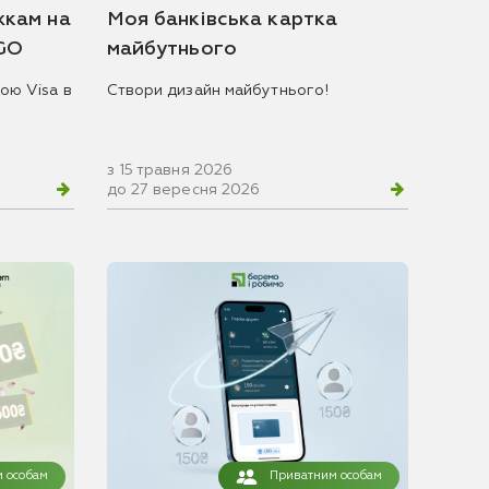
жкам на
Моя банківська картка
 GO
майбутнього
ою Visa в
Створи дизайн майбутнього!
з 15 травня 2026
до 27 вересня 2026
 особам
Приватним особам