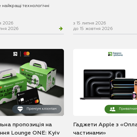
 найкращі технологічні
я 2026
з 15 липня 2026
рпня 2026
до 15 жовтня 2026
Преміум клієнтам
Приватним
льна пропозиція на
Гаджети Apple з «Опл
ання Lounge ONE: Kyiv
частинами»