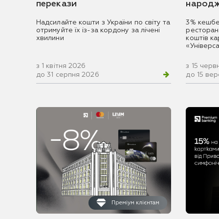
перекази
народж
Надсилайте кошти з України по світу та
3% кешбе
отримуйте їх із-за кордону за лічені
ресторан
хвилини
коштів к
«Універс
з 1 квітня 2026
з 15 черв
до 31 серпня 2026
до 15 ве
Преміум клієнтам