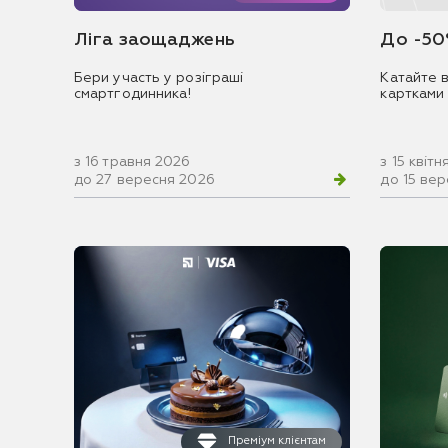
Ліга заощаджень
До -50
Бери участь у розіграші
Катайте в
смартгодинника!
картками
з 16 травня 2026
з 15 квіт
до 27 вересня 2026
до 15 ве
Преміум клієнтам