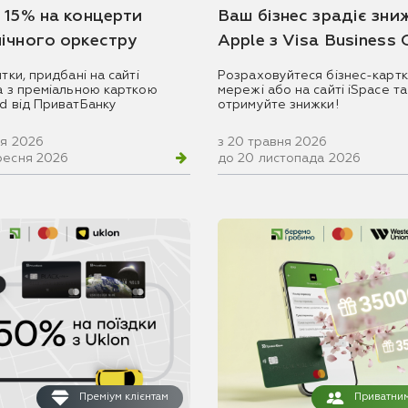
 15% на концерти
Ваш бізнес зрадіє зни
ічного оркестру
Apple з Visa Business
итки, придбані на сайті
Розраховуйтеся бізнес-картк
ua з преміальною карткою
мережі або на сайті iSpace та
rd від ПриватБанку
отримуйте знижки!
ня 2026
з 20 травня 2026
ресня 2026
до 20 листопада 2026
Преміум клієнтам
Приватним