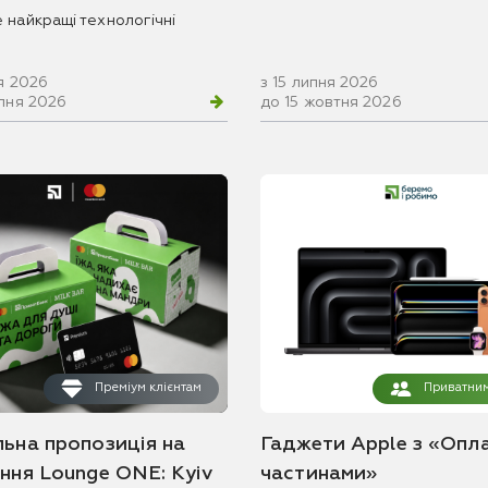
 найкращі технологічні
я 2026
з 15 липня 2026
рпня 2026
до 15 жовтня 2026
Преміум клієнтам
Приватним
льна пропозиція на
Гаджети Apple з «Опл
ання Lounge ONE: Kyiv
частинами»