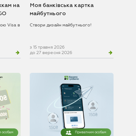
жкам на
Моя банківська картка
 GO
майбутнього
ою Visa в
Створи дизайн майбутнього!
з 15 травня 2026
до 27 вересня 2026
 особам
Приватним особам