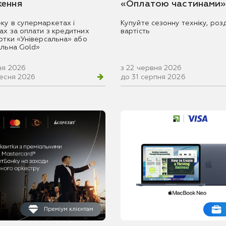
ення
«Оплатою частинами»
ку в супермаркетах і
Купуйте сезонну техніку, розд
ах за оплати з кредитних
вартість
артки «Універсальна» або
альна Gold»
ня 2026
з 22 червня 2026
ресня 2026
до 31 серпня 2026
Преміум клієнтам