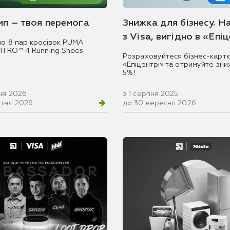
емп – твоя перемога
Знижка для бізнесу. Н
з Visa, вигідно в «Епі
мо 8 пар кросівок PUMA
NITRO™ 4 Running Shoes
Розраховуйтеся бізнес-картк
«Епіцентрі» та отримуйте зни
5%!
ня 2026
з 1 серпня 2025
втня 2026
до 30 вересня 2026