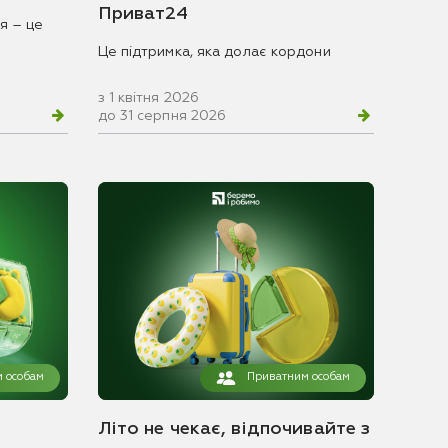
Приват24
я – це
Це підтримка, яка долає кордони
з 1 квітня 2026
до 31 серпня 2026
 особам
Приватним особам
Літо не чекає, відпочивайте з