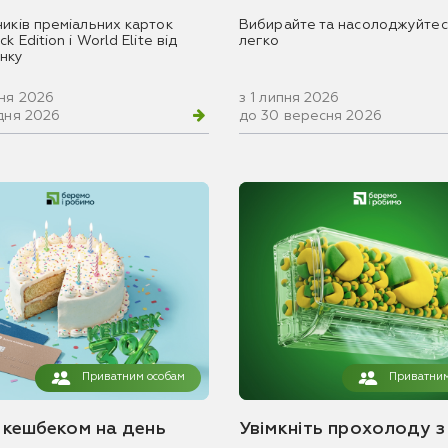
ників преміальних карток
Вибирайте та насолоджуйтес
k Edition і World Elite від
легко
нку
вня 2026
з 1 липня 2026
удня 2026
до 30 вересня 2026
Приватним особам
Приватним
з кешбеком на день
Увімкніть прохолоду з