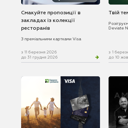
Смакуйте пропозиції в
Твій т
закладах із колекції
Розігрує
ресторанів
Deviate 
З преміальними картками Visa
з 11 березня 2026
з 1 берез
до 31 грудня 2026
до 10 жо