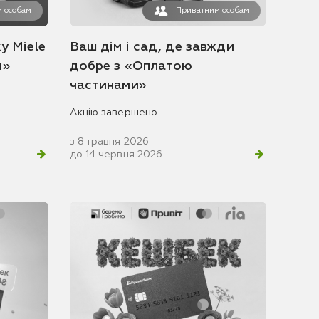
 особам
Приватним особам
у Miele
Ваш дім і сад, де завжди
и»
добре з «Оплатою
частинами»
Акцію завершено.
з 8 травня 2026
до 14 червня 2026