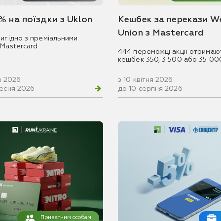
% на поїздки з Uklon
Кешбек за перекази W
Union з Mastercard
игідно з преміальними
 Mastercard
444 переможці акції отримаю
кешбек 350, 3 500 або 35 00
ня 2026
з 10 квітня 2026
ресня 2026
до 10 серпня 2026
Приватним особам