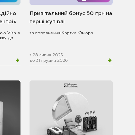
адійно
Привітальний бонус 50 грн на
центрі»
перші купівлі
ою Visa в
за поповнення Картки Юніора
жку до
з 28 липня 2025
до 31 грудня 2026