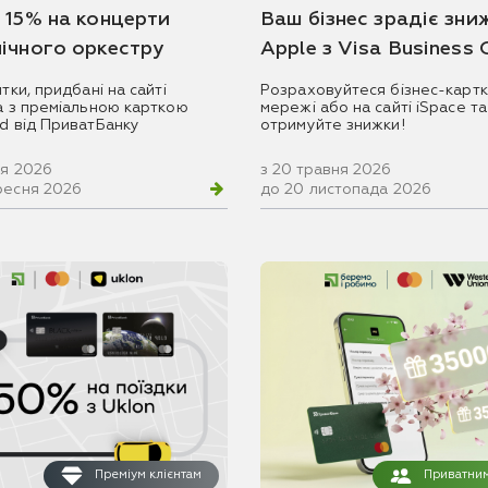
 15% на концерти
Ваш бізнес зрадіє зни
ічного оркестру
Apple з Visa Business
итки, придбані на сайті
Розраховуйтеся бізнес-картк
ua з преміальною карткою
мережі або на сайті iSpace та
rd від ПриватБанку
отримуйте знижки!
ня 2026
з 20 травня 2026
ресня 2026
до 20 листопада 2026
Преміум клієнтам
Приватним