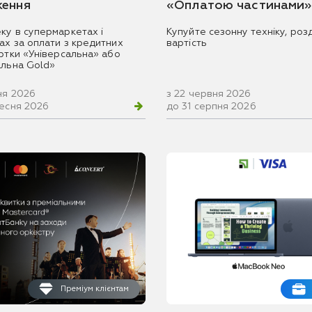
ення
«Оплатою частинами»
ку в супермаркетах і
Купуйте сезонну техніку, розд
ах за оплати з кредитних
вартість
артки «Універсальна» або
альна Gold»
ня 2026
з 22 червня 2026
ресня 2026
до 31 серпня 2026
Преміум клієнтам