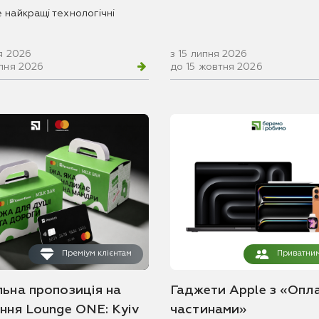
 найкращі технологічні
я 2026
з 15 липня 2026
рпня 2026
до 15 жовтня 2026
Преміум клієнтам
Приватним
льна пропозиція на
Гаджети Apple з «Опл
ання Lounge ONE: Kyiv
частинами»