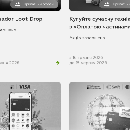
Приватним особам
Приватним
ador Loot Drop
Купуйте сучасну технік
з «Оплатою частинам
вершено.
Акцію завершено.
з 16 травня 2026
рвня 2026
до 15 червня 2026