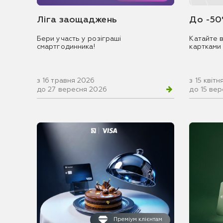
Ліга заощаджень
До -50
Бери участь у розіграші
Катайте в
смартгодинника!
картками
з 16 травня 2026
з 15 квіт
до 27 вересня 2026
до 15 ве
Преміум клієнтам