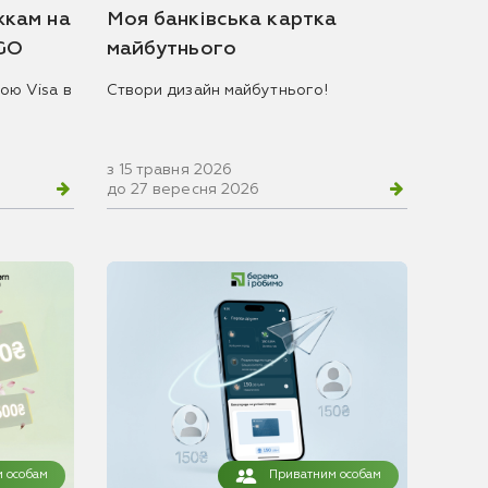
жкам на
Моя банківська картка
 GO
майбутнього
ою Visa в
Створи дизайн майбутнього!
з 15 травня 2026
до 27 вересня 2026
 особам
Приватним особам