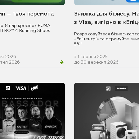
емп – твоя перемога
Знижка для бізнесу. Н
з Visa, вигідно в «Епі
мо 8 пар кросівок PUMA
NITRO™ 4 Running Shoes
Розраховуйтеся бізнес-картк
«Епіцентрі» та отримуйте зни
5%!
ня 2026
з 1 серпня 2025
втня 2026
до 30 вересня 2026