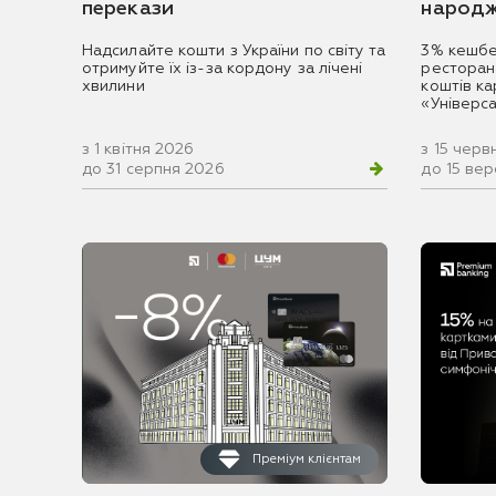
перекази
народж
Надсилайте кошти з України по світу та
3% кешбе
отримуйте їх із-за кордону за лічені
ресторан
хвилини
коштів к
«Універс
з 1 квітня 2026
з 15 черв
до 31 серпня 2026
до 15 ве
Преміум клієнтам