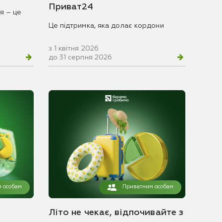
Приват24
я – це
Це підтримка, яка долає кордони
з 1 квітня 2026
до 31 серпня 2026
 особам
Приватним особам
Літо не чекає, відпочивайте з