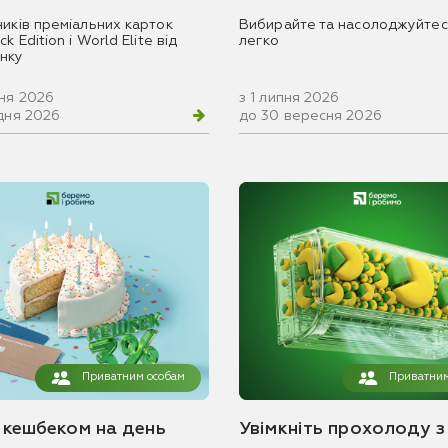
ників преміальних карток
Вибирайте та насолоджуйтес
k Edition і World Elite від
легко
нку
вня 2026
з 1 липня 2026
удня 2026
до 30 вересня 2026
Приватним особам
Приватним
з кешбеком на день
Увімкніть прохолоду з