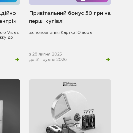
адійно
Привітальний бонус 50 грн на
центрі»
перші купівлі
ою Visa в
за поповнення Картки Юніора
жку до
з 28 липня 2025
до 31 грудня 2026