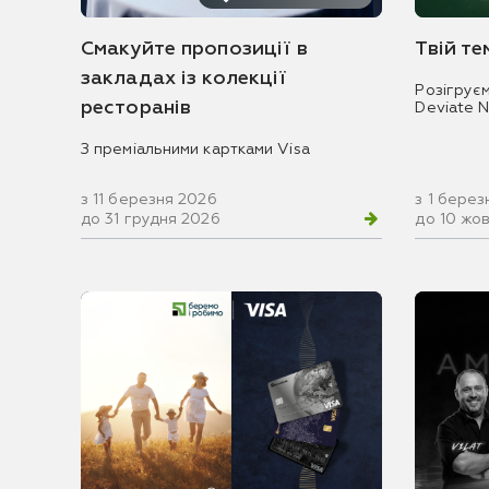
Смакуйте пропозиції в
Твій т
закладах із колекції
Розігрує
ресторанів
Deviate 
З преміальними картками Visa
з 11 березня 2026
з 1 берез
до 31 грудня 2026
до 10 жо