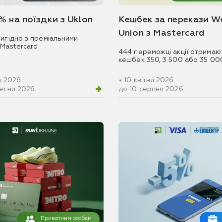
% на поїздки з Uklon
Кешбек за перекази W
Union з Mastercard
игідно з преміальними
 Mastercard
444 переможці акції отримаю
кешбек 350, 3 500 або 35 00
ня 2026
з 10 квітня 2026
ресня 2026
до 10 серпня 2026
Приватним особам