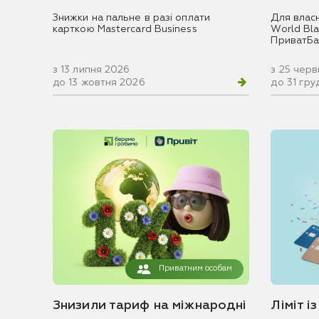
Знижки на пальне в разі оплати
Для влас
карткою Mastercard Business
World Blac
ПриватБа
з 13 липня 2026
з 25 чер
до 13 жовтня 2026
до 31 гр
Приватним особам
Знизили тариф на міжнародні
Ліміт і