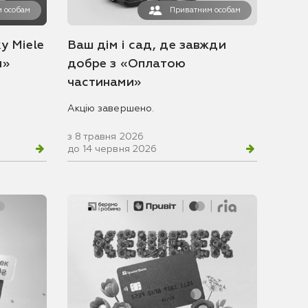
 особам
Приватним особам
у Miele
Ваш дім і сад, де завжди
и»
добре з «Оплатою
частинами»
Акцію завершено.
з 8 травня 2026
до 14 червня 2026