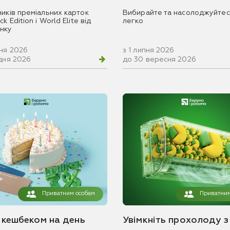
ників преміальних карток
Вибирайте та насолоджуйтес
k Edition і World Elite від
легко
нку
вня 2026
з 1 липня 2026
удня 2026
до 30 вересня 2026
Приватним особам
Приватним
з кешбеком на день
Увімкніть прохолоду з