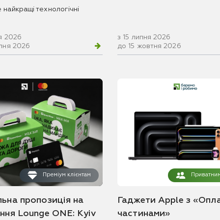
 найкращі технологічні
я 2026
з 15 липня 2026
рпня 2026
до 15 жовтня 2026
Преміум клієнтам
Приватним
льна пропозиція на
Гаджети Apple з «Опл
ання Lounge ONE: Kyiv
частинами»