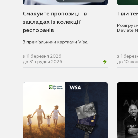
Смакуйте пропозиції в
Твій т
закладах із колекції
Розігрує
ресторанів
Deviate 
З преміальними картками Visa
з 11 березня 2026
з 1 берез
до 31 грудня 2026
до 10 жо