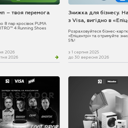
емп – твоя перемога
Знижка для бізнесу. Н
з Visa, вигідно в «Епі
мо 8 пар кросівок PUMA
NITRO™ 4 Running Shoes
Розраховуйтеся бізнес-картк
«Епіцентрі» та отримуйте зни
5%!
ня 2026
з 1 серпня 2025
втня 2026
до 30 вересня 2026