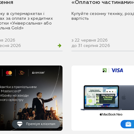
ення
«Оплатою частинами»
ку в супермаркетах і
Купуйте сезонну техніку, розд
ах за оплати з кредитних
вартість
артки «Універсальна» або
альна Gold»
ня 2026
з 22 червня 2026
ресня 2026
до 31 серпня 2026
Преміум клієнтам