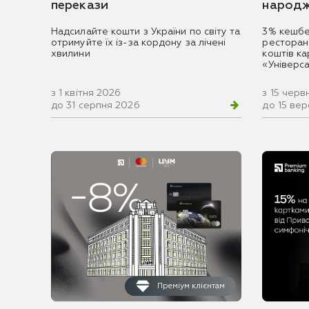
перекази
народж
Надсилайте кошти з України по світу та
3% кешбе
отримуйте їх із-за кордону за лічені
ресторан
хвилини
коштів к
«Універс
з 1 квітня 2026
з 15 черв
до 31 серпня 2026
до 15 ве
Преміум клієнтам