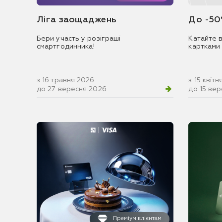
Ліга заощаджень
До -50
Бери участь у розіграші
Катайте в
смартгодинника!
картками
з 16 травня 2026
з 15 квіт
до 27 вересня 2026
до 15 ве
Преміум клієнтам