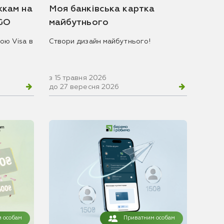
жкам на
Моя банківська картка
 GO
майбутнього
ою Visa в
Створи дизайн майбутнього!
з 15 травня 2026
до 27 вересня 2026
 особам
Приватним особам