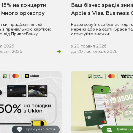
 15% на концерти
Ваш бізнес зрадіє зни
ічного оркестру
Apple з Visa Business
итки, придбані на сайті
Розраховуйтеся бізнес-картк
ua з преміальною карткою
мережі або на сайті iSpace та
rd від ПриватБанку
отримуйте знижки!
ня 2026
з 20 травня 2026
ресня 2026
до 20 листопада 2026
Преміум клієнтам
Приватним