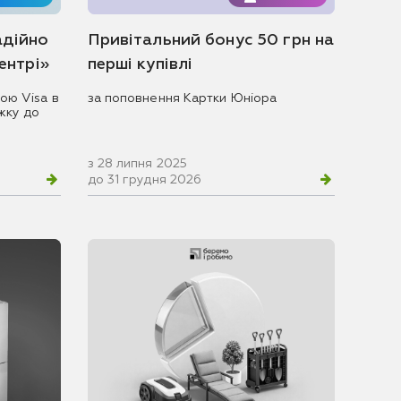
адійно
Привітальний бонус 50 грн на
центрі»
перші купівлі
ою Visa в
за поповнення Картки Юніора
жку до
з 28 липня 2025
до 31 грудня 2026