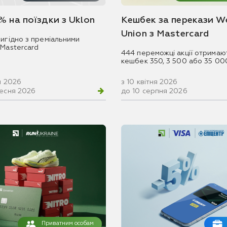
% на поїздки з Uklon
Кешбек за перекази W
Union з Mastercard
игідно з преміальними
 Mastercard
444 переможці акції отримаю
кешбек 350, 3 500 або 35 00
ня 2026
з 10 квітня 2026
ресня 2026
до 10 серпня 2026
Приватним особам