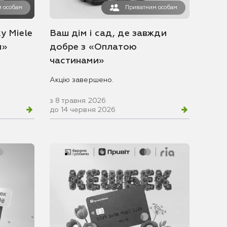
 особам
Приватним особам
у Miele
Ваш дім і сад, де завжди
и»
добре з «Оплатою
частинами»
Акцію завершено.
з 8 травня 2026
до 14 червня 2026