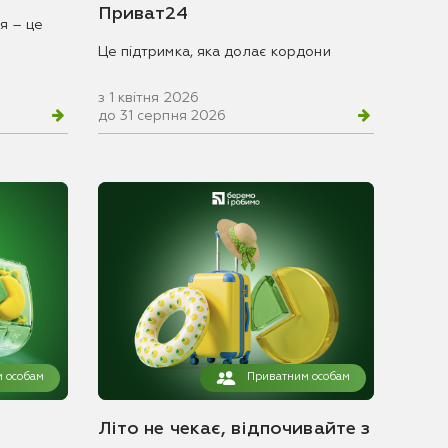
Приват24
я – це
Це підтримка, яка долає кордони
з 1 квітня 2026
до 31 серпня 2026
 особам
Приватним особам
Літо не чекає, відпочивайте з