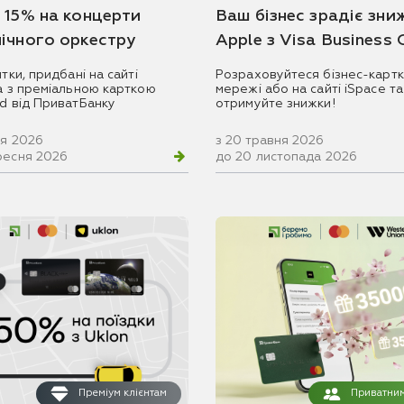
 15% на концерти
Ваш бізнес зрадіє зни
ічного оркестру
Apple з Visa Business
итки, придбані на сайті
Розраховуйтеся бізнес-картк
ua з преміальною карткою
мережі або на сайті iSpace та
rd від ПриватБанку
отримуйте знижки!
ня 2026
з 20 травня 2026
ресня 2026
до 20 листопада 2026
Преміум клієнтам
Приватним