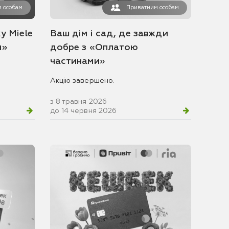
 особам
Приватним особам
у Miele
Ваш дім і сад, де завжди
и»
добре з «Оплатою
частинами»
Акцію завершено.
з 8 травня 2026
до 14 червня 2026