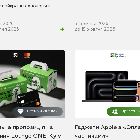
 найкращі технологічні
я 2026
з 15 липня 2026
рпня 2026
до 15 жовтня 2026
Преміум клієнтам
Приватним
льна пропозиція на
Гаджети Apple з «Опл
ання Lounge ONE: Kyiv
частинами»