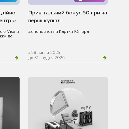
адійно
Привітальний бонус 50 грн на
центрі»
перші купівлі
ою Visa в
за поповнення Картки Юніора
жку до
з 28 липня 2025
до 31 грудня 2026