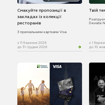
Смакуйте пропозиції в
Твій т
закладах із колекції
Розігрує
ресторанів
Deviate 
З преміальними картками Visa
з 11 березня 2026
з 1 берез
до 31 грудня 2026
до 10 жо