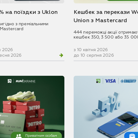
% на поїздки з Uklon
Кешбек за перекази W
Union з Mastercard
игідно з преміальними
 Mastercard
444 переможці акції отримаю
кешбек 350, 3 500 або 35 00
ня 2026
з 10 квітня 2026
ресня 2026
до 10 серпня 2026
Приватним особам