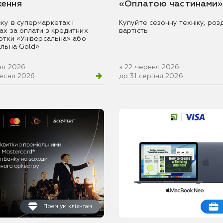
ення
«Оплатою частинами»
ку в супермаркетах і
Купуйте сезонну техніку, розд
ах за оплати з кредитних
вартість
артки «Універсальна» або
альна Gold»
ня 2026
з 22 червня 2026
ресня 2026
до 31 серпня 2026
Преміум клієнтам