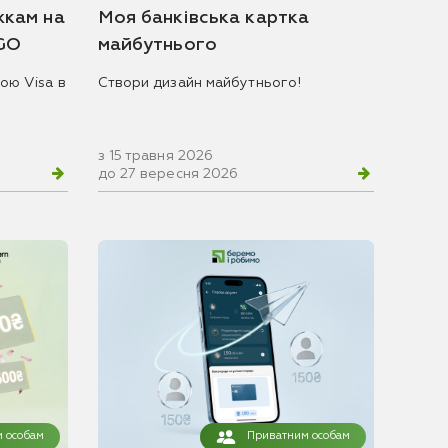
жкам на
Моя банківська картка
 GO
майбутнього
ою Visa в
Створи дизайн майбутнього!
з 15 травня 2026
до 27 вересня 2026
 особам
Приватним особам