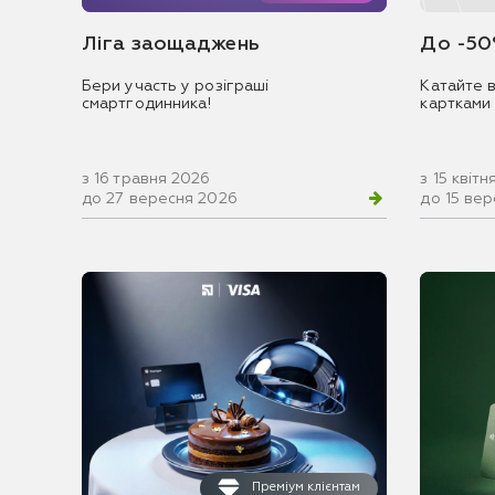
Ліга заощаджень
До -50
Бери участь у розіграші
Катайте в
смартгодинника!
картками
з 16 травня 2026
з 15 квіт
до 27 вересня 2026
до 15 ве
Преміум клієнтам