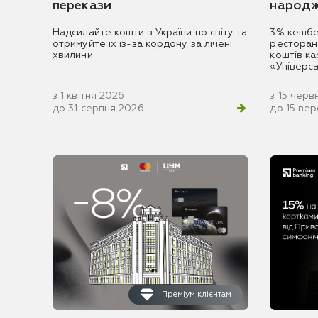
перекази
народж
Надсилайте кошти з України по світу та
3% кешбе
отримуйте їх із-за кордону за лічені
ресторан
хвилини
коштів к
«Універс
з 1 квітня 2026
з 15 черв
до 31 серпня 2026
до 15 ве
Преміум клієнтам