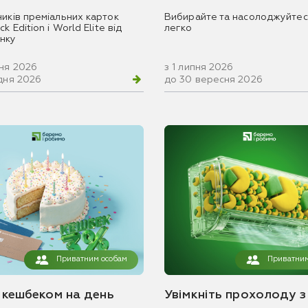
ників преміальних карток
Вибирайте та насолоджуйтес
k Edition і World Elite від
легко
нку
вня 2026
з 1 липня 2026
удня 2026
до 30 вересня 2026
Приватним особам
Приватним
з кешбеком на день
Увімкніть прохолоду з