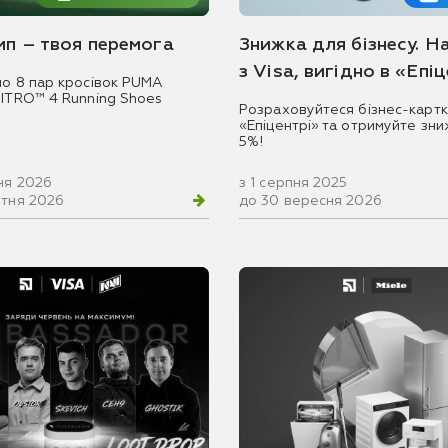
емп – твоя перемога
Знижка для бізнесу. Н
з Visa, вигідно в «Епі
мо 8 пар кросівок PUMA
NITRO™ 4 Running Shoes
Розраховуйтеся бізнес-картк
«Епіцентрі» та отримуйте зни
5%!
ня 2026
з 1 серпня 2025
втня 2026
до 30 вересня 2026