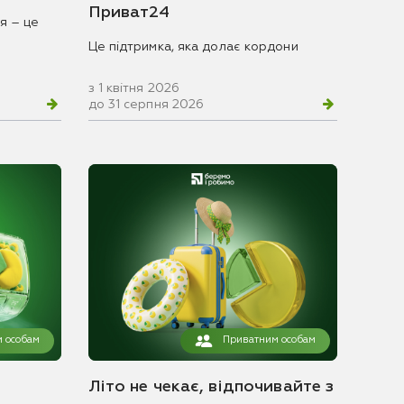
Приват24
я – це
Це підтримка, яка долає кордони
з 1 квітня 2026
до 31 серпня 2026
 особам
Приватним особам
Літо не чекає, відпочивайте з