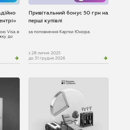
адійно
Привітальний бонус 50 грн на
центрі»
перші купівлі
ою Visa в
за поповнення Картки Юніора
жку до
з 28 липня 2025
до 31 грудня 2026