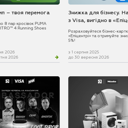
емп – твоя перемога
Знижка для бізнесу. Н
з Visa, вигідно в «Епі
мо 8 пар кросівок PUMA
NITRO™ 4 Running Shoes
Розраховуйтеся бізнес-картк
«Епіцентрі» та отримуйте зни
5%!
ня 2026
з 1 серпня 2025
втня 2026
до 30 вересня 2026