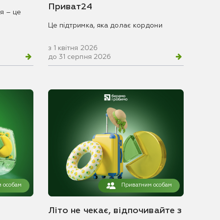
Приват24
я – це
Це підтримка, яка долає кордони
з 1 квітня 2026
до 31 серпня 2026
 особам
Приватним особам
Літо не чекає, відпочивайте з