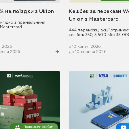
% на поїздки з Uklon
Кешбек за перекази W
Union з Mastercard
игідно з преміальними
 Mastercard
444 переможці акції отримаю
кешбек 350, 3 500 або 35 00
ня 2026
з 10 квітня 2026
ресня 2026
до 10 серпня 2026
Приватним особам