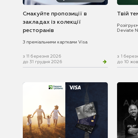
Смакуйте пропозиції в
Твій т
закладах із колекції
Розігрує
ресторанів
Deviate 
З преміальними картками Visa
з 11 березня 2026
з 1 берез
до 31 грудня 2026
до 10 жо