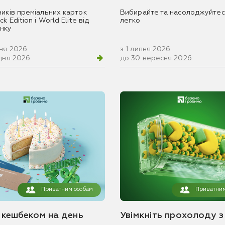
ників преміальних карток
Вибирайте та насолоджуйтес
k Edition і World Elite від
легко
нку
вня 2026
з 1 липня 2026
удня 2026
до 30 вересня 2026
Приватним особам
Приватним
з кешбеком на день
Увімкніть прохолоду з