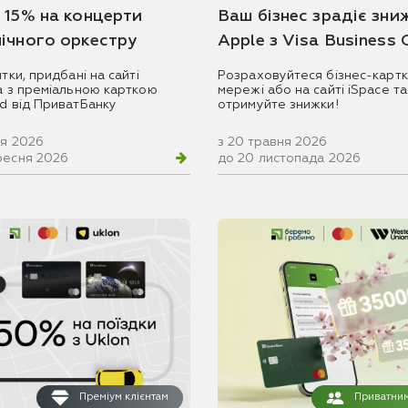
 15% на концерти
Ваш бізнес зрадіє зни
ічного оркестру
Apple з Visa Business
итки, придбані на сайті
Розраховуйтеся бізнес-картк
ua з преміальною карткою
мережі або на сайті iSpace та
rd від ПриватБанку
отримуйте знижки!
ня 2026
з 20 травня 2026
ресня 2026
до 20 листопада 2026
Преміум клієнтам
Приватним