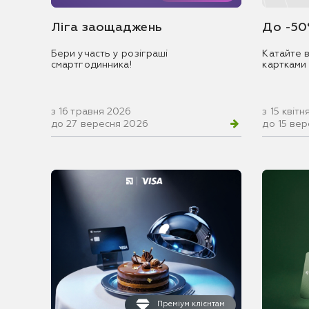
Ліга заощаджень
До -50
Бери участь у розіграші
Катайте в
смартгодинника!
картками
з 16 травня 2026
з 15 квіт
до 27 вересня 2026
до 15 ве
Преміум клієнтам