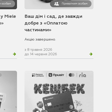
 особам
Приватним особам
у Miele
Ваш дім і сад, де завжди
и»
добре з «Оплатою
частинами»
Акцію завершено.
з 8 травня 2026
до 14 червня 2026