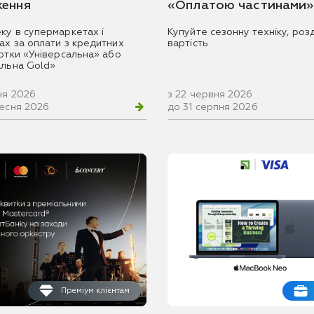
ення
«Оплатою частинами»
ку в супермаркетах і
Купуйте сезонну техніку, розд
ах за оплати з кредитних
вартість
артки «Універсальна» або
альна Gold»
ня 2026
з 22 червня 2026
ресня 2026
до 31 серпня 2026
Преміум клієнтам