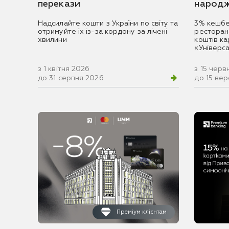
перекази
народж
Надсилайте кошти з України по світу та
3% кешбе
отримуйте їх із-за кордону за лічені
ресторан
хвилини
коштів к
«Універс
з 1 квітня 2026
з 15 черв
до 31 серпня 2026
до 15 ве
Преміум клієнтам