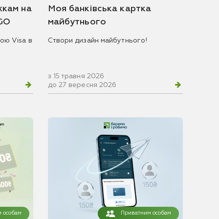
жкам на
Моя банківська картка
 GO
майбутнього
ою Visa в
Створи дизайн майбутнього!
з 15 травня 2026
до 27 вересня 2026
 особам
Приватним особам