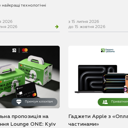
 найкращі технологічні
я 2026
з 15 липня 2026
рпня 2026
до 15 жовтня 2026
Преміум клієнтам
Приватним
льна пропозиція на
Гаджети Apple з «Опл
ання Lounge ONE: Kyiv
частинами»