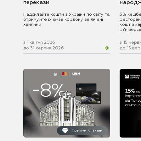
перекази
народж
Надсилайте кошти з України по світу та
3% кешбе
отримуйте їх із-за кордону за лічені
ресторан
хвилини
коштів к
«Універс
з 1 квітня 2026
з 15 черв
до 31 серпня 2026
до 15 ве
Преміум клієнтам