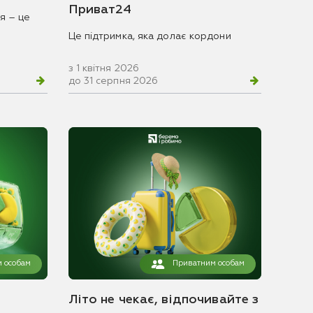
Приват24
я – це
Це підтримка, яка долає кордони
з 1 квітня 2026
до 31 серпня 2026
 особам
Приватним особам
Літо не чекає, відпочивайте з