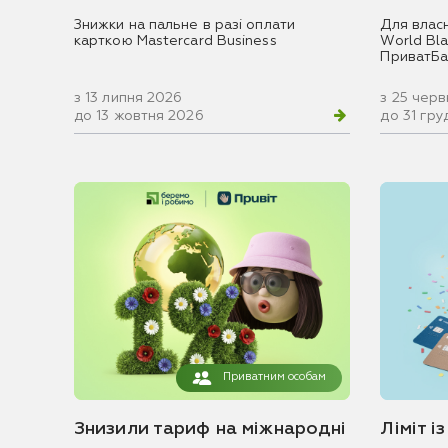
Знижки на пальне в разі оплати
Для влас
карткою Mastercard Business
World Blac
ПриватБа
з 13 липня 2026
з 25 чер
до 13 жовтня 2026
до 31 гр
Приватним особам
Знизили тариф на міжнародні
Ліміт і