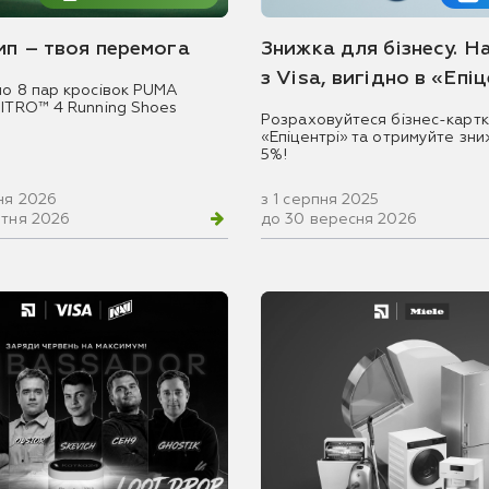
емп – твоя перемога
Знижка для бізнесу. Н
з Visa, вигідно в «Епі
мо 8 пар кросівок PUMA
NITRO™ 4 Running Shoes
Розраховуйтеся бізнес-картк
«Епіцентрі» та отримуйте зни
5%!
ня 2026
з 1 серпня 2025
втня 2026
до 30 вересня 2026