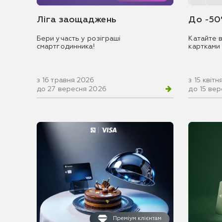
Ліга заощаджень
До -50
Бери участь у розіграші
Катайте в
смартгодинника!
картками
з 16 травня 2026
з 15 квіт
до 27 вересня 2026
до 15 ве
Преміум клієнтам