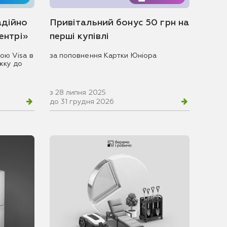
адійно
Привітальний бонус 50 грн на
центрі»
перші купівлі
ою Visa в
за поповнення Картки Юніора
жку до
з 28 липня 2025
до 31 грудня 2026