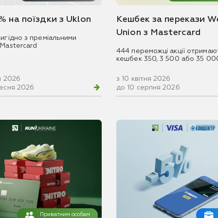
% на поїздки з Uklon
Кешбек за перекази W
Union з Mastercard
игідно з преміальними
 Mastercard
444 переможці акції отримаю
кешбек 350, 3 500 або 35 00
ня 2026
з 10 квітня 2026
ресня 2026
до 10 серпня 2026
Приватним особам