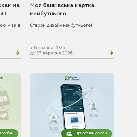
жкам на
Моя банківська картка
 GO
майбутнього
ою Visa в
Створи дизайн майбутнього!
з 15 травня 2026
до 27 вересня 2026
 особам
Приватним особам