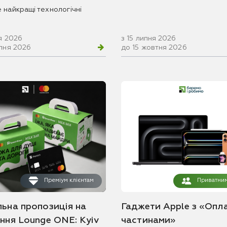
 найкращі технологічні
я 2026
з 15 липня 2026
рпня 2026
до 15 жовтня 2026
Преміум клієнтам
Приватним
льна пропозиція на
Гаджети Apple з «Опл
ання Lounge ONE: Kyiv
частинами»