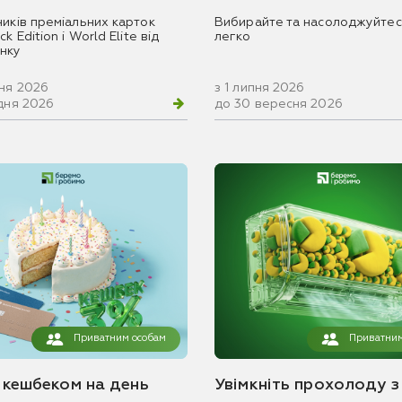
ників преміальних карток
Вибирайте та насолоджуйтес
k Edition і World Elite від
легко
нку
вня 2026
з 1 липня 2026
удня 2026
до 30 вересня 2026
Приватним особам
Приватним
з кешбеком на день
Увімкніть прохолоду з