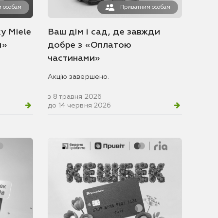
 особам
Приватним особам
у Miele
Ваш дім і сад, де завжди
и»
добре з «Оплатою
частинами»
Акцію завершено.
з 8 травня 2026
до 14 червня 2026