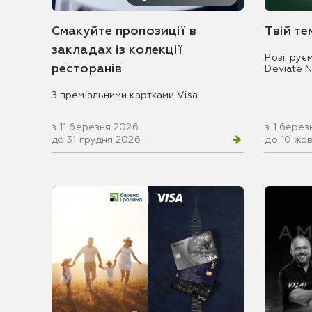
Смакуйте пропозиції в
Твій т
закладах із колекції
Розігрує
ресторанів
Deviate 
З преміальними картками Visa
з 11 березня 2026
з 1 берез
до 31 грудня 2026
до 10 жо