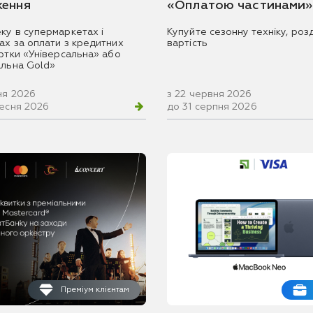
ення
«Оплатою частинами»
ку в супермаркетах і
Купуйте сезонну техніку, розд
ах за оплати з кредитних
вартість
артки «Універсальна» або
альна Gold»
ня 2026
з 22 червня 2026
ресня 2026
до 31 серпня 2026
Преміум клієнтам