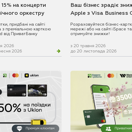
 15% на концерти
Ваш бізнес зрадіє зни
ічного оркестру
Apple з Visa Business
итки, придбані на сайті
Розраховуйтеся бізнес-картк
ua з преміальною карткою
мережі або на сайті iSpace та
rd від ПриватБанку
отримуйте знижки!
ня 2026
з 20 травня 2026
ресня 2026
до 20 листопада 2026
Преміум клієнтам
Приватним