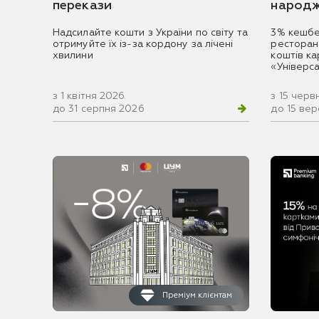
перекази
народж
Надсилайте кошти з України по світу та
3% кешбе
отримуйте їх із-за кордону за лічені
ресторан
хвилини
коштів к
«Універс
з 1 квітня 2026
з 15 черв
до 31 серпня 2026
до 15 ве
Преміум клієнтам