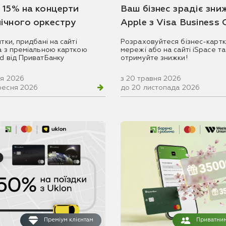
 15% на концерти
Ваш бізнес зрадіє зни
ічного оркестру
Apple з Visa Business
итки, придбані на сайті
Розраховуйтеся бізнес-картк
ua з преміальною карткою
мережі або на сайті iSpace та
rd від ПриватБанку
отримуйте знижки!
ня 2026
з 20 травня 2026
ресня 2026
до 20 листопада 2026
Преміум клієнтам
Приватним