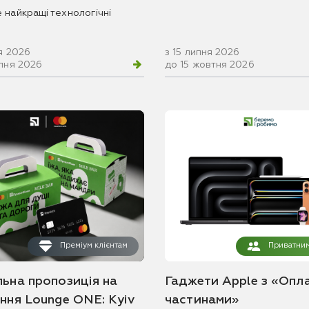
 найкращі технологічні
я 2026
з 15 липня 2026
рпня 2026
до 15 жовтня 2026
Преміум клієнтам
Приватним
льна пропозиція на
Гаджети Apple з «Опл
ання Lounge ONE: Kyiv
частинами»