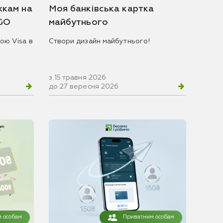
жкам на
Моя банківська картка
 GO
майбутнього
ою Visa в
Створи дизайн майбутнього!
з 15 травня 2026
до 27 вересня 2026
 особам
Приватним особам