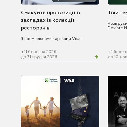
Смакуйте пропозиції в
Твій т
закладах із колекції
Розігрує
ресторанів
Deviate 
З преміальними картками Visa
з 11 березня 2026
з 1 берез
до 31 грудня 2026
до 10 жо