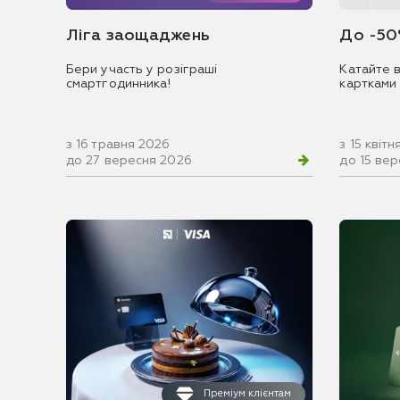
Ліга заощаджень
До -50
Бери участь у розіграші
Катайте в
смартгодинника!
картками
з 16 травня 2026
з 15 квіт
до 27 вересня 2026
до 15 ве
Преміум клієнтам