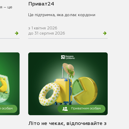
Приват24
я – це
Це підтримка, яка долає кордони
з 1 квітня 2026
до 31 серпня 2026
 особам
Приватним особам
Літо не чекає, відпочивайте з