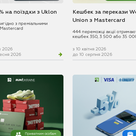
% на поїздки з Uklon
Кешбек за перекази W
Union з Mastercard
игідно з преміальними
 Mastercard
444 переможці акції отримаю
кешбек 350, 3 500 або 35 00
ня 2026
з 10 квітня 2026
ресня 2026
до 10 серпня 2026
Приватним особам