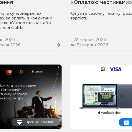
ення
«Оплатою частинами»
ку в супермаркетах і
Купуйте сезонну техніку, розд
ах за оплати з кредитних
вартість
артки «Універсальна» або
альна Gold»
ня 2026
з 22 червня 2026
ресня 2026
до 31 серпня 2026
Преміум клієнтам