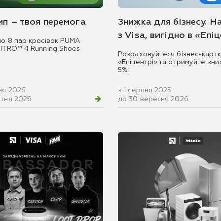
емп – твоя перемога
Знижка для бізнесу. Н
з Visa, вигідно в «Епі
мо 8 пар кросівок PUMA
NITRO™ 4 Running Shoes
Розраховуйтеся бізнес-картк
«Епіцентрі» та отримуйте зни
5%!
ня 2026
з 1 серпня 2025
втня 2026
до 30 вересня 2026