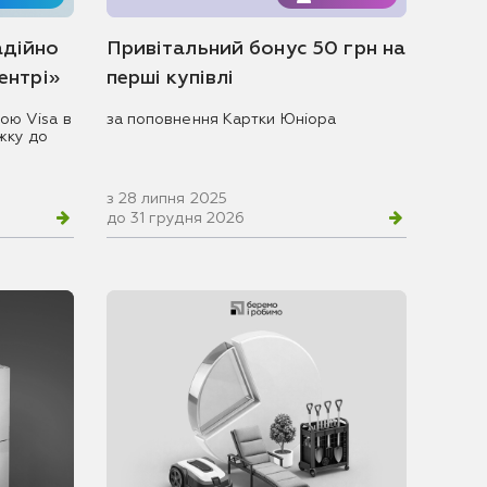
адійно
Привітальний бонус 50 грн на
центрі»
перші купівлі
ою Visa в
за поповнення Картки Юніора
жку до
з 28 липня 2025
до 31 грудня 2026