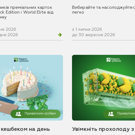
ників преміальних карток
Вибирайте та насолоджуйтес
k Edition і World Elite від
легко
нку
вня 2026
з 1 липня 2026
удня 2026
до 30 вересня 2026
Приватним особам
Приватним
з кешбеком на день
Увімкніть прохолоду з