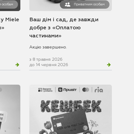
 особам
Приватним особам
у Miele
Ваш дім і сад, де завжди
и»
добре з «Оплатою
частинами»
Акцію завершено.
з 8 травня 2026
до 14 червня 2026