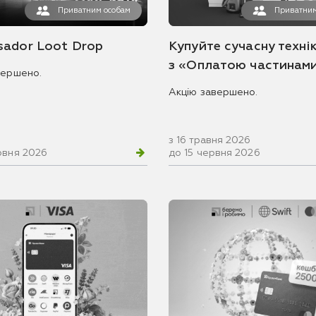
Приватним особам
Приватним
ador Loot Drop
Купуйте сучасну технік
з «Оплатою частинам
вершено.
Акцію завершено.
з 16 травня 2026
рвня 2026
до 15 червня 2026