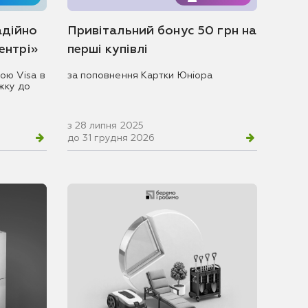
адійно
Привітальний бонус 50 грн на
центрі»
перші купівлі
ою Visa в
за поповнення Картки Юніора
жку до
з 28 липня 2025
до 31 грудня 2026