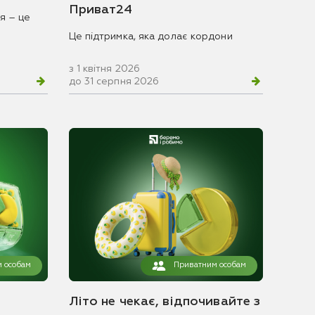
Приват24
я – це
Це підтримка, яка долає кордони
з 1 квітня 2026
до 31 серпня 2026
 особам
Приватним особам
Літо не чекає, відпочивайте з