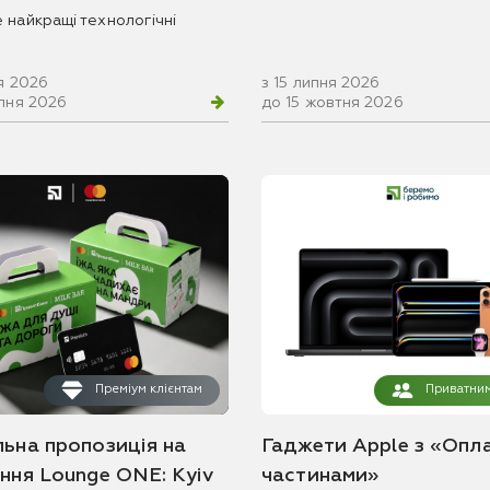
 найкращі технологічні
я 2026
з 15 липня 2026
рпня 2026
до 15 жовтня 2026
Преміум клієнтам
Приватним
льна пропозиція на
Гаджети Apple з «Опл
ання Lounge ONE: Kyiv
частинами»