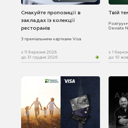
Смакуйте пропозиції в
Твій т
закладах із колекції
Розігрує
ресторанів
Deviate 
З преміальними картками Visa
з 11 березня 2026
з 1 берез
до 31 грудня 2026
до 10 жо