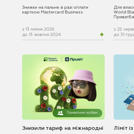
Знижки на пальне в разі оплати
Для влас
карткою Mastercard Business
World Blac
ПриватБа
з 13 липня 2026
з 25 чер
до 13 жовтня 2026
до 31 гр
Приватним особам
Знизили тариф на міжнародні
Ліміт і