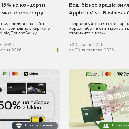
 15% на концерти
Ваш бізнес зрадіє зни
ічного оркестру
Apple з Visa Business
итки, придбані на сайті
Розраховуйтеся бізнес-картк
ua з преміальною карткою
мережі або на сайті iSpace та
rd від ПриватБанку
отримуйте знижки!
ня 2026
з 20 травня 2026
ресня 2026
до 20 листопада 2026
Преміум клієнтам
Приватним