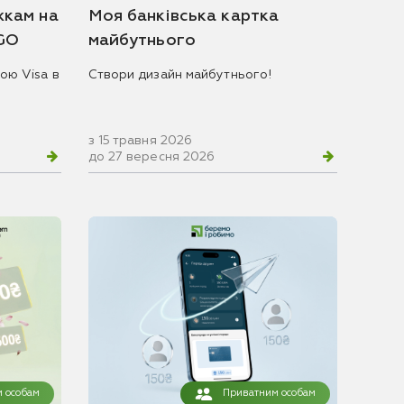
жкам на
Моя банківська картка
 GO
майбутнього
ою Visa в
Створи дизайн майбутнього!
з 15 травня 2026
до 27 вересня 2026
 особам
Приватним особам