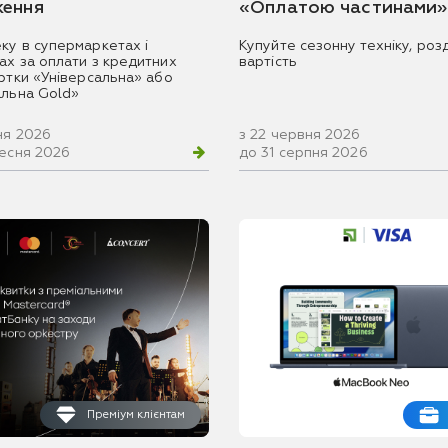
ення
«Оплатою частинами»
ку в супермаркетах і
Купуйте сезонну техніку, розд
ах за оплати з кредитних
вартість
артки «Універсальна» або
альна Gold»
ня 2026
з 22 червня 2026
ресня 2026
до 31 серпня 2026
Преміум клієнтам