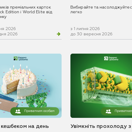
ників преміальних карток
Вибирайте та насолоджуйтес
k Edition і World Elite від
легко
нку
вня 2026
з 1 липня 2026
удня 2026
до 30 вересня 2026
Приватним особам
Приватним
з кешбеком на день
Увімкніть прохолоду з