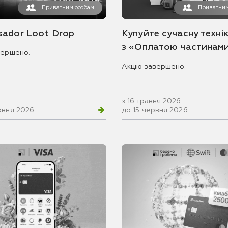
Приватним особам
Приватним
ador Loot Drop
Купуйте сучасну технік
з «Оплатою частинам
вершено.
Акцію завершено.
з 16 травня 2026
рвня 2026
до 15 червня 2026