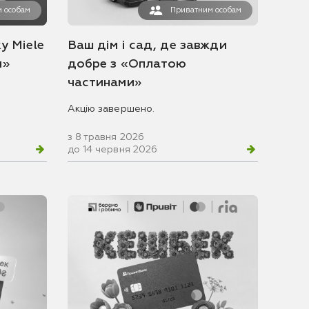
 особам
Приватним особам
у Miele
Ваш дім і сад, де завжди
и»
добре з «Оплатою
частинами»
Акцію завершено.
з 8 травня 2026
до 14 червня 2026