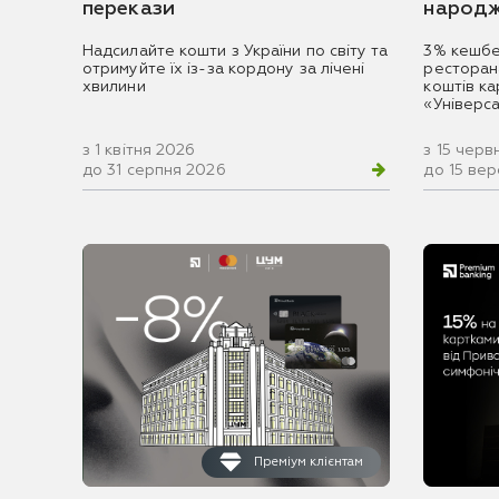
перекази
народж
Надсилайте кошти з України по світу та
3% кешбе
отримуйте їх із-за кордону за лічені
ресторан
хвилини
коштів к
«Універс
з 1 квітня 2026
з 15 черв
до 31 серпня 2026
до 15 ве
Преміум клієнтам