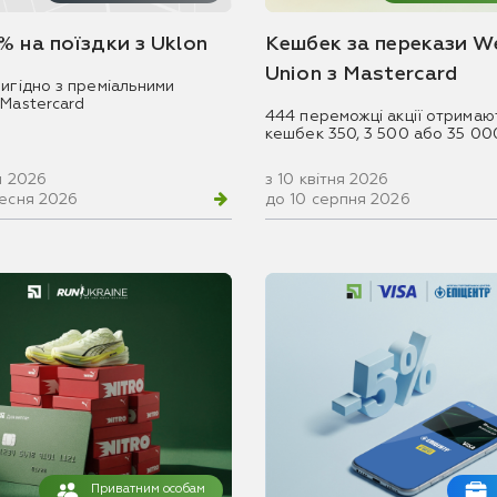
% на поїздки з Uklon
Кешбек за перекази W
Union з Mastercard
игідно з преміальними
 Mastercard
444 переможці акції отримаю
кешбек 350, 3 500 або 35 00
ня 2026
з 10 квітня 2026
ресня 2026
до 10 серпня 2026
Приватним особам