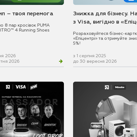
емп – твоя перемога
Знижка для бізнесу. Н
з Visa, вигідно в «Епі
мо 8 пар кросівок PUMA
NITRO™ 4 Running Shoes
Розраховуйтеся бізнес-картк
«Епіцентрі» та отримуйте зни
5%!
ня 2026
з 1 серпня 2025
втня 2026
до 30 вересня 2026