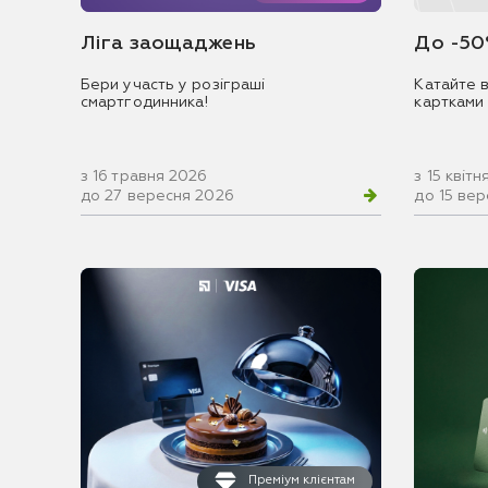
Ліга заощаджень
До -50
Бери участь у розіграші
Катайте в
смартгодинника!
картками
з 16 травня 2026
з 15 квіт
до 27 вересня 2026
до 15 ве
Преміум клієнтам